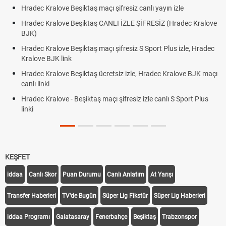
Beşiktaş maçı şifresiz canlı yayın izle
Hradec Kralove - Be
 Beşiktaş CANLI İZLE ŞİFRESİZ (Hradec Kralove
Hradec Kralove Beş
BJK link
Beşiktaş maçı şifresiz S Sport Plus izle, Hradec
Trivela Nedir? Triv
nk
Röveşata Nedir? R
 Beşiktaş ücretsiz izle, Hradec Kralove BJK maçı
Plonjon Nedir? Kale
- Beşiktaş maçı şifresiz izle canlı S Sport Plus
KEŞFET
iddaa
Canlı Skor
Puan Durumu
Canlı Anlatım
At Yarışı
Transfer Haberleri
TV'de Bugün
Süper Lig Fikstür
Süper Lig Haberleri
iddaa Programı
Galatasaray
Fenerbahçe
Beşiktaş
Trabzonspor