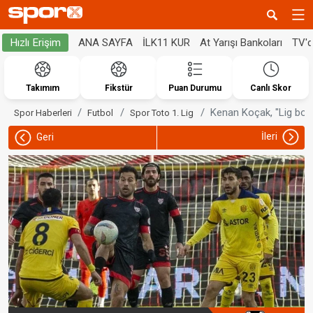
ANA SAYFA
İLK11 KUR
At Yarışı Bankoları
TV'
Hızlı Erişim
Takımım
Fikstür
Puan Durumu
Canlı Skor
Kenan Koçak, "Lig boy
Spor Haberleri
Futbol
Spor Toto 1. Lig
İleri
Geri