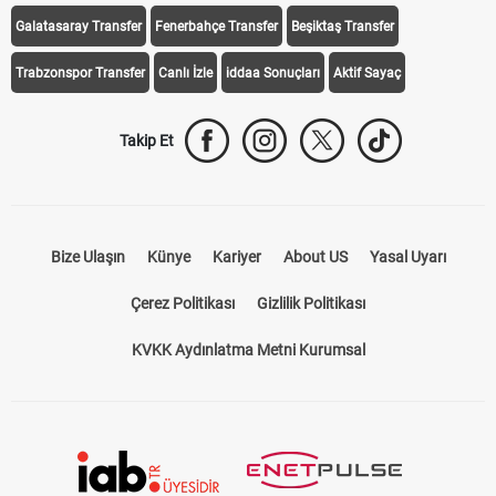
Galatasaray Transfer
Fenerbahçe Transfer
Beşiktaş Transfer
Trabzonspor Transfer
Canlı İzle
iddaa Sonuçları
Aktif Sayaç
Takip Et
Bize Ulaşın
Künye
Kariyer
About US
Yasal Uyarı
Çerez Politikası
Gizlilik Politikası
KVKK Aydınlatma Metni Kurumsal