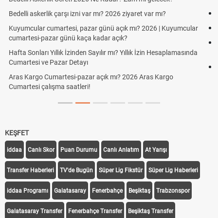
Süper Lig Kaç Hafta ve Toplam Kaç Maç Oynanır?
Türkiye'de Transfer Dönemi Ne Zaman Başlıyor ve Bitiyor?
TFF Yabancı Oyuncu Kuralı Nedir? Güncel Sezonda Nasıl
Uygulanıyor?
PFDK Nedir? PFDK Açılımı, Görevleri ve Karar Süreci
KEŞFET
iddaa
Canlı Skor
Puan Durumu
Canlı Anlatım
At Yarışı
Transfer Haberleri
TV'de Bugün
Süper Lig Fikstür
Süper Lig Haberleri
iddaa Programı
Galatasaray
Fenerbahçe
Beşiktaş
Trabzonspor
Galatasaray Transfer
Fenerbahçe Transfer
Beşiktaş Transfer
Trabzonspor Transfer
Canlı İzle
iddaa Sonuçları
Aktif Sayaç