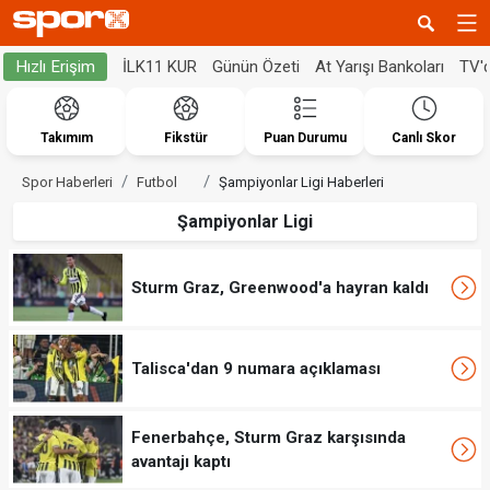
İLK11 KUR
Günün Özeti
At Yarışı Bankoları
TV'
Hızlı Erişim
Takımım
Fikstür
Puan Durumu
Canlı Skor
Spor Haberleri
Futbol
Şampiyonlar Ligi Haberleri
Şampiyonlar Ligi
Sturm Graz, Greenwood'a hayran kaldı
Talisca'dan 9 numara açıklaması
Fenerbahçe, Sturm Graz karşısında
avantajı kaptı