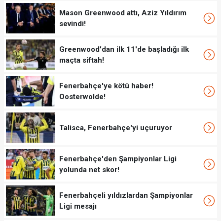
Mason Greenwood attı, Aziz Yıldırım
sevindi!
Greenwood'dan ilk 11'de başladığı ilk
maçta siftah!
Fenerbahçe'ye kötü haber!
Oosterwolde!
Talisca, Fenerbahçe'yi uçuruyor
Fenerbahçe'den Şampiyonlar Ligi
yolunda net skor!
Fenerbahçeli yıldızlardan Şampiyonlar
Ligi mesajı