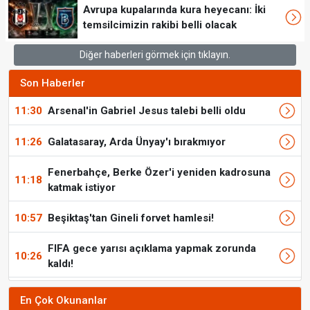
Avrupa kupalarında kura heyecanı: İki
temsilcimizin rakibi belli olacak
Diğer haberleri görmek için tıklayın.
Son Haberler
11:30
Arsenal'in Gabriel Jesus talebi belli oldu
11:26
Galatasaray, Arda Ünyay'ı bırakmıyor
Fenerbahçe, Berke Özer'i yeniden kadrosuna
11:18
katmak istiyor
10:57
Beşiktaş'tan Gineli forvet hamlesi!
FIFA gece yarısı açıklama yapmak zorunda
10:26
kaldı!
En Çok Okunanlar