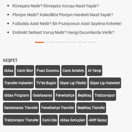
öveşata Vuruşu Nasıl Yapılır?
Jübile Maçı Nedir? F
ecilikte Plonjon Hareketi Nasıl Yapılır?
Futbolda Averaj Nedir
Farklar
ir? Bir Pozisyonun Asist Sayılma Kriterleri
Futbolda Ofsayt Nedi
Vuruş Nedir? Hangi Durumlarda Verilir?
Açık Lise Kayıtları 
Yenileme ve Yeni Kayıt
KEŞFET
iddaa
Canlı Skor
Puan Durumu
Canlı Anlatım
At Yarışı
Transfer Haberleri
TV'de Bugün
Süper Lig Fikstür
Süper Lig Haberleri
iddaa Programı
Galatasaray
Fenerbahçe
Beşiktaş
Trabzonspor
Galatasaray Transfer
Fenerbahçe Transfer
Beşiktaş Transfer
Trabzonspor Transfer
Canlı İzle
iddaa Sonuçları
Aktif Sayaç