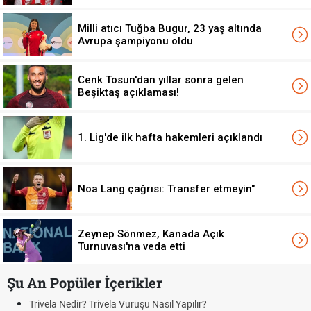
Milli atıcı Tuğba Bugur, 23 yaş altında
Avrupa şampiyonu oldu
Cenk Tosun'dan yıllar sonra gelen
Beşiktaş açıklaması!
1. Lig'de ilk hafta hakemleri açıklandı
Noa Lang çağrısı: Transfer etmeyin"
Zeynep Sönmez, Kanada Açık
Turnuvası'na veda etti
Şu An Popüler İçerikler
ela Vuruşu Nasıl Yapılır?
Bonservis Nedir? Futb