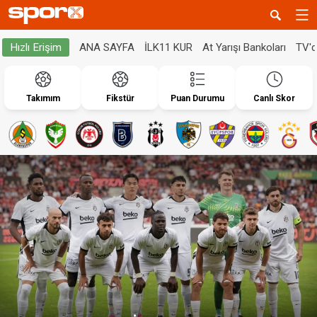
ANA SAYFA
İLK11 KUR
At Yarışı Bankoları
TV'
Hızlı Erişim
Takımım
Fikstür
Puan Durumu
Canlı Skor
Geri
İleri