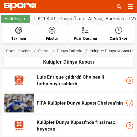
İLK11 KUR
Günün Özeti
At Yarışı Bankoları
TV'
Hızlı Erişim
Takımım
Fikstür
Puan Durumu
Canlı Skor
Spor Haberleri
Futbol
Dünya Futbolu
Kulüpler Dünya Kupası Habe
Kulüpler Dünya Kupası
Luis Enrique çıldırdı! Chelsea'li
futbolcuya saldırdı
FIFA Kulüpler Dünya Kupası Chelsea'nin
Kulüpler Dünya Kupası'nda final maçı
heyecanı