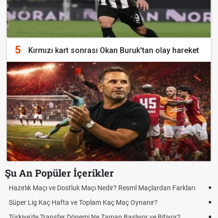
5
Kırmızı kart sonrası Okan Buruk'tan olay hareket
Şu An Popüler İçerikler
Puan Durumunda AG, OM ve Diğer Kısaltmalar Ne Anlama Gelir?
Skor Ne Demek? Sporda Skor ve Sonuç Kavramları
Futbol Nasıl Oynanır? Temel Futbol Kuralları