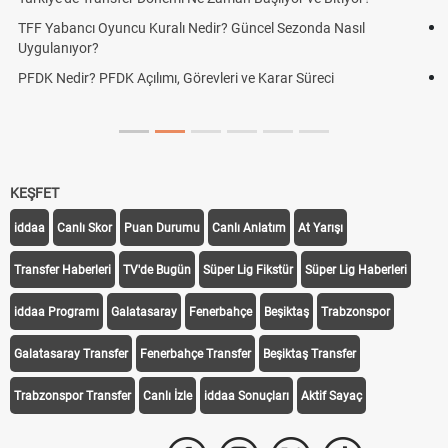
Deplasman Golü Kuralı Nedir? Hangi Organizasyonlarda
Uygulanıyor?
DGS Sonuçları Ne Zaman Açıklanacak 2026? ÖSYM Sonuç
Tarihini Duyurdu
KEŞFET
iddaa
Canlı Skor
Puan Durumu
Canlı Anlatım
At Yarışı
Transfer Haberleri
TV'de Bugün
Süper Lig Fikstür
Süper Lig Haberleri
iddaa Programı
Galatasaray
Fenerbahçe
Beşiktaş
Trabzonspor
Galatasaray Transfer
Fenerbahçe Transfer
Beşiktaş Transfer
Trabzonspor Transfer
Canlı İzle
iddaa Sonuçları
Aktif Sayaç