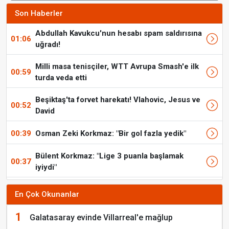
Son Haberler
Abdullah Kavukcu'nun hesabı spam saldırısına
01:06
uğradı!
Milli masa tenisçiler, WTT Avrupa Smash'e ilk
00:59
turda veda etti
Beşiktaş'ta forvet harekatı! Vlahovic, Jesus ve
00:52
David
00:39
Osman Zeki Korkmaz: "Bir gol fazla yedik"
Bülent Korkmaz: "Lige 3 puanla başlamak
00:37
iyiydi"
En Çok Okunanlar
1
Galatasaray evinde Villarreal'e mağlup