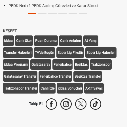
PFDK Nedir? PFDK Açılımı, Görevleri ve Karar Süreci
KEŞFET
iddaa
Canlı Skor
Puan Durumu
Canlı Anlatım
At Yarışı
Transfer Haberleri
TV'de Bugün
Süper Lig Fikstür
Süper Lig Haberleri
iddaa Programı
Galatasaray
Fenerbahçe
Beşiktaş
Trabzonspor
Galatasaray Transfer
Fenerbahçe Transfer
Beşiktaş Transfer
Trabzonspor Transfer
Canlı İzle
iddaa Sonuçları
Aktif Sayaç
Takip Et