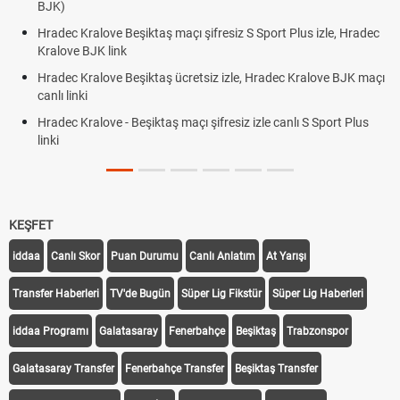
)
BJK lin
ec Kralove Beşiktaş maçı şifresiz S Sport Plus izle, Hradec
Trivela 
ove BJK link
Röveşat
ec Kralove Beşiktaş ücretsiz izle, Hradec Kralove BJK maçı
Plonjon
 linki
ec Kralove - Beşiktaş maçı şifresiz izle canlı S Sport Plus
KEŞFET
iddaa
Canlı Skor
Puan Durumu
Canlı Anlatım
At Yarışı
Transfer Haberleri
TV'de Bugün
Süper Lig Fikstür
Süper Lig Haberleri
iddaa Programı
Galatasaray
Fenerbahçe
Beşiktaş
Trabzonspor
Galatasaray Transfer
Fenerbahçe Transfer
Beşiktaş Transfer