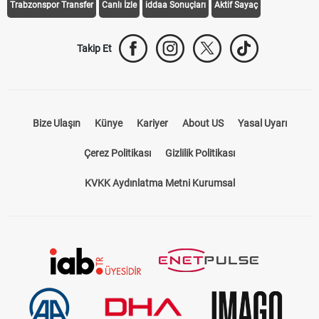
Trabzonspor Transfer
Canlı İzle
iddaa Sonuçları
Aktif Sayaç
Takip Et
Bize Ulaşın
Künye
Kariyer
About US
Yasal Uyarı
Çerez Politikası
Gizlilik Politikası
KVKK Aydınlatma Metni Kurumsal