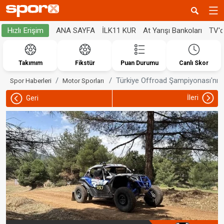
ANA SAYFA
İLK11 KUR
At Yarışı Bankoları
TV'
Hızlı Erişim
Takımım
Fikstür
Puan Durumu
Canlı Skor
Türkiye Offroad Şampiyonası'nın 
Spor Haberleri
Motor Sporları
İleri
Geri