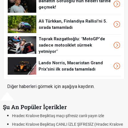
Bahattin Sofuoğlu'nun hedefi tarihe
geçmek!
Ali Türkkan, Finlandiya Rallisi'ni 5.
sırada tamamladı
Toprak Razgatlıoğlu: "MotoGP'de
sadece motosiklet sürmek
yetmiyor"
Lando Norris, Macaristan Grand
Prix'sini ilk sırada tamamladı
Diğer haberleri görmek için aşağıya kaydırın.
Şu An Popüler İçerikler
ec Kralove Beşiktaş maçı şifresiz canlı yayın izle
Hradec K
ec Kralove Beşiktaş CANLI İZLE ŞİFRESİZ (Hradec Kralove
Hradec 