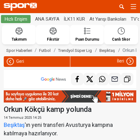
ANA SAYFA
İLK11 KUR
At Yarışı Bankoları
TV'
Hızlı Erişim
Takımım
Fikstür
Puan Durumu
Canlı Skor
Orkun K
Spor Haberleri
Futbol
Trendyol Süper Lig
Beşiktaş
İleri
Geri
Orkun Kökçü kamp yolunda
14 Temmuz 2025 14:25
Beşiktaş
'ın yeni transferi Avusturya kampına
katılmaya hazırlanıyor.