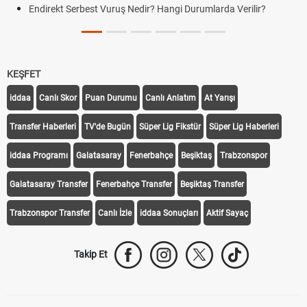
Endirekt Serbest Vuruş Nedir? Hangi Durumlarda Verilir?
KEŞFET
iddaa
Canlı Skor
Puan Durumu
Canlı Anlatım
At Yarışı
Transfer Haberleri
TV'de Bugün
Süper Lig Fikstür
Süper Lig Haberleri
iddaa Programı
Galatasaray
Fenerbahçe
Beşiktaş
Trabzonspor
Galatasaray Transfer
Fenerbahçe Transfer
Beşiktaş Transfer
Trabzonspor Transfer
Canlı İzle
iddaa Sonuçları
Aktif Sayaç
Takip Et