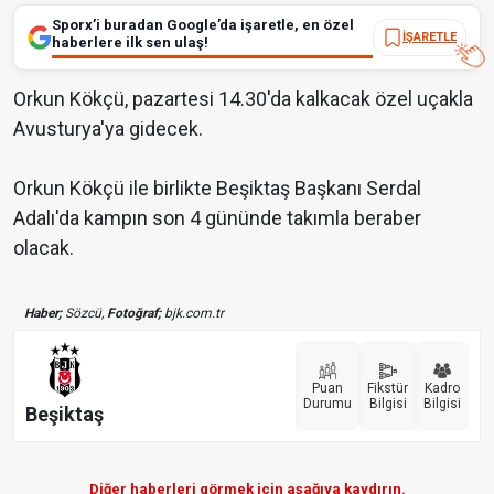
Sporx’i buradan Google’da işaretle, en özel
İŞARETLE
haberlere ilk sen ulaş!
Orkun Kökçü, pazartesi 14.30'da kalkacak özel uçakla
Avusturya'ya gidecek.
Orkun Kökçü ile birlikte Beşiktaş Başkanı Serdal
Adalı'da kampın son 4 gününde takımla beraber
olacak.
Haber;
Sözcü,
Fotoğraf;
bjk.com.tr
Puan
Fikstür
Kadro
Durumu
Bilgisi
Bilgisi
Beşiktaş
Diğer haberleri görmek için aşağıya kaydırın.