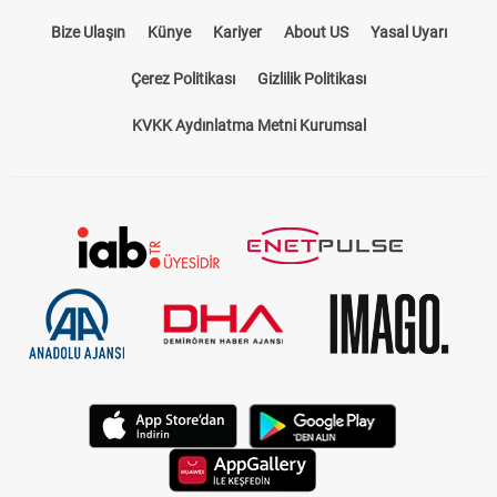
Bize Ulaşın
Künye
Kariyer
About US
Yasal Uyarı
Çerez Politikası
Gizlilik Politikası
KVKK Aydınlatma Metni Kurumsal