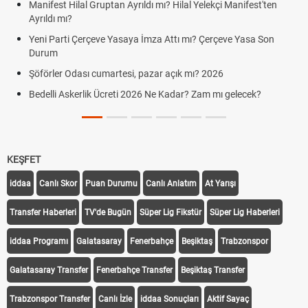
Manifest Hilal Gruptan Ayrıldı mı? Hilal Yelekçi Manifest'ten
Ayrıldı mı?
Yeni Parti Çerçeve Yasaya İmza Attı mı? Çerçeve Yasa Son
Durum
Şöförler Odası cumartesi, pazar açık mı? 2026
Bedelli Askerlik Ücreti 2026 Ne Kadar? Zam mı gelecek?
KEŞFET
iddaa
Canlı Skor
Puan Durumu
Canlı Anlatım
At Yarışı
Transfer Haberleri
TV'de Bugün
Süper Lig Fikstür
Süper Lig Haberleri
iddaa Programı
Galatasaray
Fenerbahçe
Beşiktaş
Trabzonspor
Galatasaray Transfer
Fenerbahçe Transfer
Beşiktaş Transfer
Trabzonspor Transfer
Canlı İzle
iddaa Sonuçları
Aktif Sayaç