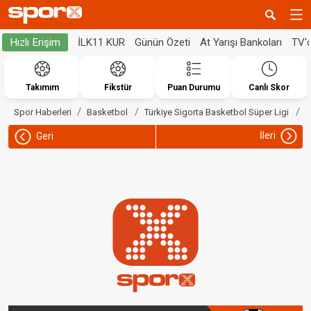
İLK11 KUR
Günün Özeti
At Yarışı Bankoları
TV'
Hızlı Erişim
Takımım
Fikstür
Puan Durumu
Canlı Skor
G
Spor Haberleri
Basketbol
Türkiye Sigorta Basketbol Süper Ligi
İleri
Geri