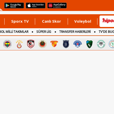
Sporx TV
Canlı Skor
Voleybol
OL MİLLİ TAKIMLAR
SÜPER LİG
TRANSFER HABERLERİ
TV'DE BU