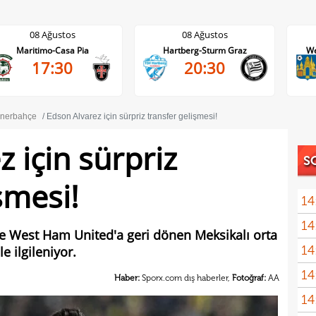
08 Ağustos
08 Ağustos
Hartberg-Sturm Graz
Westerlo-Union St.Gilloise
20:30
21:45
nerbahçe
Edson Alvarez için sürpriz transfer gelişmesi!
 için sürpriz
S
şmesi!
14
14
Dik'
ve West Ham United'a geri dönen Meksikalı orta
14
 ilgileniyor.
satı
14
Erde
Haber:
Sporx.com dış haberler,
Fotoğraf:
AA
14
için