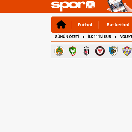
Futbol
Basketbol
GÜNÜN ÖZETİ
İLK 11'İNİ KUR
VOLEYB
CANLI ANLATIM
İNGİLTERE