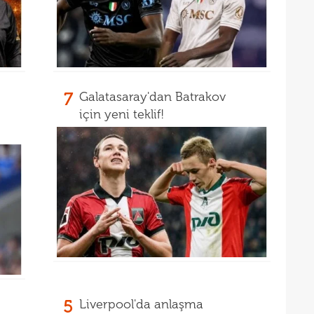
18
Unit
18
oyun
18
İsve
18
7
Galatasaray'dan Batrakov
için yeni teklif!
5
Liverpool'da anlaşma