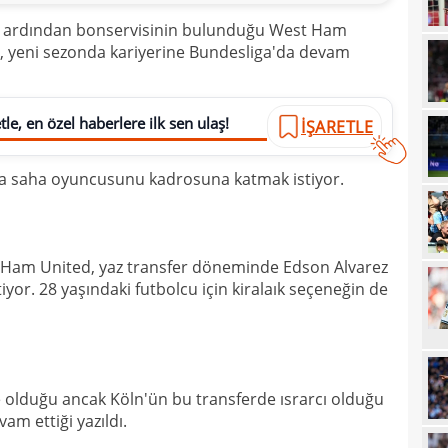
11
Höjb
in ardından bonservisinin bulunduğu West Ham
, yeni sezonda kariyerine Bundesliga'da devam
10
yanı
10
soru
le, en özel haberlere ilk sen ulaş!
10
İŞARETLE
yıld
10
ta saha oyuncusunu kadrosuna katmak istiyor.
10
10
"Sen
10
t Ham United, yaz transfer döneminde Edson Alvarez
vazg
stiyor. 28 yaşındaki futbolcu için kiralaık seçeneğin de
10
açı
09
09
e olduğu ancak Köln'ün bu transferde ısrarcı olduğu
00
Endr
m ettiği yazıldı.
00
Coşk