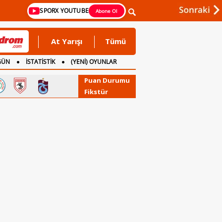
SPORX YOUTUBE
Abone Ol
At Yarışı
Tümü
GÜN
İSTATİSTİK
(YENİ) OYUNLAR
Puan Durumu
Fikstür