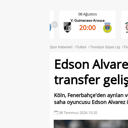
08 Ağustos
08 Ağustos
V. Guimaraes-Arouca
Maritimo-Casa Pia
<
20:00
17:30
Spor Haberleri
Futbol
Trendyol Süper Lig
Fe
Edson Alvarez
transfer geli
Köln, Fenerbahçe'den ayrılan 
saha oyuncusu Edson Alvarez ile
08 Temmuz 2026 15:20