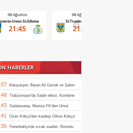
08 Ağustos
08 Ağustos
St.Truiden-Lommel
Standard Liege-Cercle Brugge
Wo
>
21:45
19:15
ON HABERLER
:57
Alanyaspor, Baran Ali Gezek ve Şahin
:48
i kadrosuna kattı
Trabzonspor'da Salah etkisi: Kombine
:43
şlarında rekor!
Galatasaray, Manisa FK'den Umut
:41
m'i kadrosuna kattı
Ozan Kökçü'den kardeşi Orkun Kökçü
:36
 açıklama!
Fenerbahçe'de sıcak saatler: Romelu