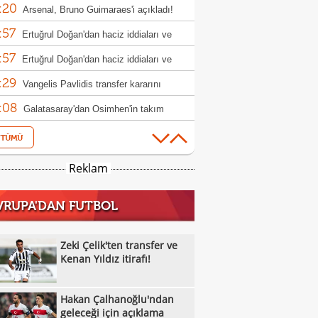
:20
aku
Arsenal, Bruno Guimaraes'i açıkladı!
:57
Ertuğrul Doğan'dan haciz iddiaları ve
:57
h açıklaması
Ertuğrul Doğan'dan haciz iddiaları ve
:29
h açıklaması
Vangelis Pavlidis transfer kararını
:08
nda verdi!
Galatasaray'dan Osimhen'in takım
:56
daşına teklif hazırlığı!
Zeki Çelik'ten transfer ve Kenan Yıldız
:39
ı!
Fenerbahçe'de Semedo takımdan
Reklam
:17
abilir! İşte nedeni
Beşiktaş'ta Felix Uduokhai'ye sürpriz
VRUPA'DAN FUTBOL
:15
!
Can Uzun transferinde kritik aşama: Fark
:02
lyon euro
Milli sporcu İlke Özyüksel Mihrioğlu,
Zeki Çelik'ten transfer ve
:56
pa şampiyonu oldu
Kenan Yıldız itirafı!
Trabzonspor'dan Parrott hamlesi
:33
Galatasaray'da transfer çıkmazının
Hakan Çalhanoğlu'ndan
:29
bi: 'Osimhen'
Beşiktaş'a büyük indirim: Pierre-Emile
geleceği için açıklama