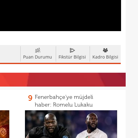
21
21
Rulli
20
Şamp
20
20
Ilıc
Puan Durumu
Fikstür Bilgisi
Kadro Bilgisi
20
19
19
Inte
19
9
Fenerbahçe'ye müjdeli
kattı
haber: Romelu Lukaku
19
Süe
19
tekli
19