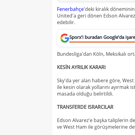
Fenerbahçe
'deki kiralık dönemin
United'a geri dönen Edson Alvarez
edebilir.
Sporx’i buradan Google’da işaret
Bundesliga'dan Köln, Meksikalı or
KESİN AYRILIK KARARI
Sky'da yer alan habere göre, Wes
ile kesin olarak yollarını ayırmak i
masada olduğu belirtildi.
TRANSFERDE ISRARCILAR
Edson Alvarez'e başka taliplerin d
ve West Ham ile görüşmelerine deva