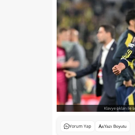
Klavye okları ile 
Yorum Yap
Yazı Boyutu