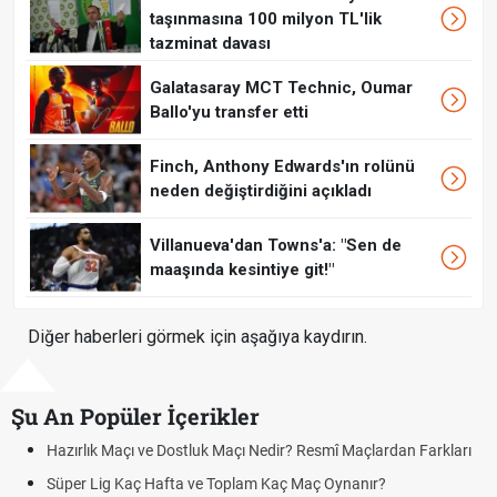
taşınmasına 100 milyon TL'lik
tazminat davası
Galatasaray MCT Technic, Oumar
Ballo'yu transfer etti
Finch, Anthony Edwards'ın rolünü
neden değiştirdiğini açıkladı
Villanueva'dan Towns'a: "Sen de
maaşında kesintiye git!"
Diğer haberleri görmek için aşağıya kaydırın.
Şu An Popüler İçerikler
ık Maçı ve Dostluk Maçı Nedir? Resmî Maçlardan Farkları
Puan Duru
Lig Kaç Hafta ve Toplam Kaç Maç Oynanır?
Skor Ne D