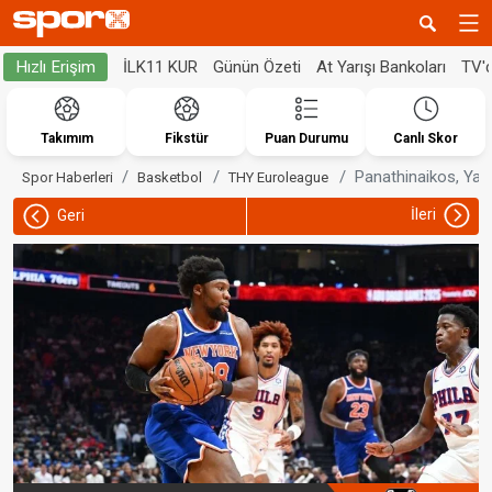
İLK11 KUR
Günün Özeti
At Yarışı Bankoları
TV'
Hızlı Erişim
Takımım
Fikstür
Puan Durumu
Canlı Skor
Panathinaikos, Yabu
Spor Haberleri
Basketbol
THY Euroleague
İleri
Geri