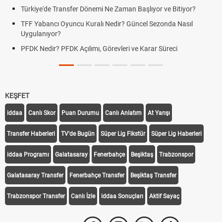
e'de Transfer Dönemi Ne Zaman Başlıyor ve Bitiyor?
Futbol Na
bancı Oyuncu Kuralı Nedir? Güncel Sezonda Nasıl
Deplasman
nıyor?
Uygulanıy
edir? PFDK Açılımı, Görevleri ve Karar Süreci
DGS Sonu
Tarihini 
KEŞFET
iddaa
Canlı Skor
Puan Durumu
Canlı Anlatım
At Yarışı
Transfer Haberleri
TV'de Bugün
Süper Lig Fikstür
Süper Lig Haberleri
iddaa Programı
Galatasaray
Fenerbahçe
Beşiktaş
Trabzonspor
Galatasaray Transfer
Fenerbahçe Transfer
Beşiktaş Transfer
Trabzonspor Transfer
Canlı İzle
iddaa Sonuçları
Aktif Sayaç