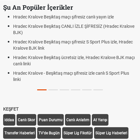
Şu An Popüler İçerikler
Beşiktaş maçı şifresiz canlı yayın izle
Hradec Kralove - Be
 Beşiktaş CANLI İZLE ŞİFRESİZ (Hradec Kralove
Hradec Kralove Beş
BJK link
Beşiktaş maçı şifresiz S Sport Plus izle, Hradec
Trivela Nedir? Triv
nk
Röveşata Nedir? R
 Beşiktaş ücretsiz izle, Hradec Kralove BJK maçı
Plonjon Nedir? Kale
- Beşiktaş maçı şifresiz izle canlı S Sport Plus
KEŞFET
iddaa
Canlı Skor
Puan Durumu
Canlı Anlatım
At Yarışı
Transfer Haberleri
TV'de Bugün
Süper Lig Fikstür
Süper Lig Haberleri