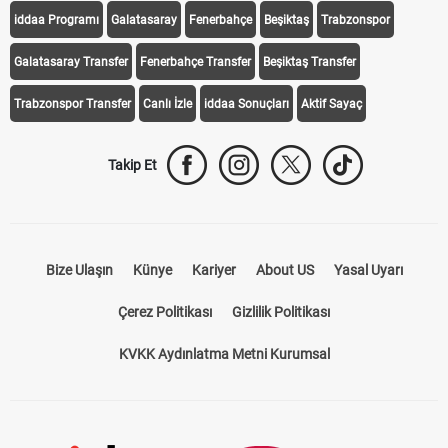
iddaa Programı
Galatasaray
Fenerbahçe
Beşiktaş
Trabzonspor
Galatasaray Transfer
Fenerbahçe Transfer
Beşiktaş Transfer
Trabzonspor Transfer
Canlı İzle
iddaa Sonuçları
Aktif Sayaç
Takip Et
Bize Ulaşın
Künye
Kariyer
About US
Yasal Uyarı
Çerez Politikası
Gizlilik Politikası
KVKK Aydınlatma Metni Kurumsal