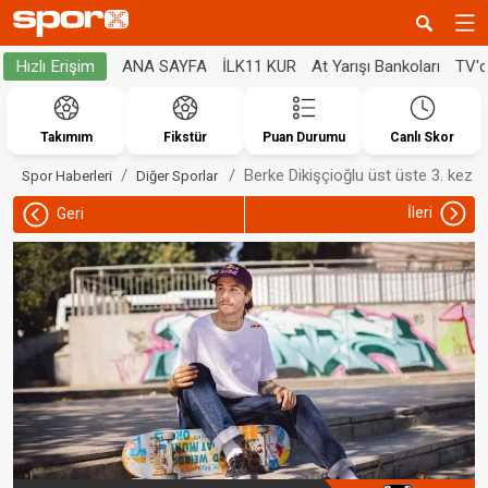
ANA SAYFA
İLK11 KUR
At Yarışı Bankoları
TV'
Hızlı Erişim
Takımım
Fikstür
Puan Durumu
Canlı Skor
Berke Dikişçioğlu üst üste 3. kez 
Spor Haberleri
Diğer Sporlar
İleri
Geri