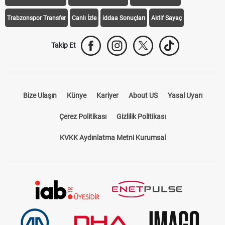
Trabzonspor Transfer
Canlı İzle
iddaa Sonuçları
Aktif Sayaç
Takip Et
Bize Ulaşın
Künye
Kariyer
About US
Yasal Uyarı
Çerez Politikası
Gizlilik Politikası
KVKK Aydınlatma Metni Kurumsal