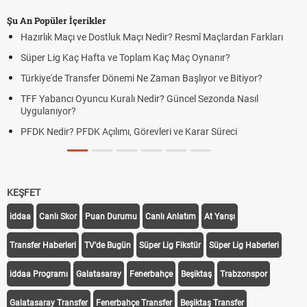
Şu An Popüler İçerikler
Hazırlık Maçı ve Dostluk Maçı Nedir? Resmî Maçlardan Farkları
Süper Lig Kaç Hafta ve Toplam Kaç Maç Oynanır?
Türkiye'de Transfer Dönemi Ne Zaman Başlıyor ve Bitiyor?
TFF Yabancı Oyuncu Kuralı Nedir? Güncel Sezonda Nasıl
Uygulanıyor?
PFDK Nedir? PFDK Açılımı, Görevleri ve Karar Süreci
KEŞFET
iddaa
Canlı Skor
Puan Durumu
Canlı Anlatım
At Yarışı
Transfer Haberleri
TV'de Bugün
Süper Lig Fikstür
Süper Lig Haberleri
iddaa Programı
Galatasaray
Fenerbahçe
Beşiktaş
Trabzonspor
Galatasaray Transfer
Fenerbahçe Transfer
Beşiktaş Transfer