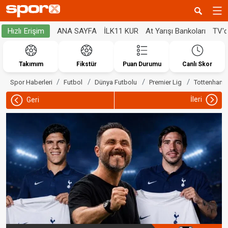
ANA SAYFA
İLK11 KUR
At Yarışı Bankoları
TV'
Hızlı Erişim
Takımım
Fikstür
Puan Durumu
Canlı Skor
Spor Haberleri
Futbol
Dünya Futbolu
Premier Lig
Tottenham
İleri
Geri