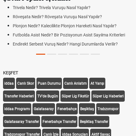
ivela Nedir? Trivela Vuruşu Nasıl Yapılır?
Bonse
veşata Nedir? Röveşata Vuruşu Nasıl Yapılır?
Jübil
onjon Nedir? Kalecilikte Plonjon Hareketi Nasıl Yapılır?
Futbo
Farkl
tbolda Asist Nedir? Bir Pozisyonun Asist Sayılma Kriterleri
Futbo
direkt Serbest Vuruş Nedir? Hangi Durumlarda Verilir?
Açık 
Yenil
KEŞFET
iddaa
Canlı Skor
Puan Durumu
Canlı Anlatım
At Yarışı
Transfer Haberleri
TV'de Bugün
Süper Lig Fikstür
Süper Lig Haberleri
iddaa Programı
Galatasaray
Fenerbahçe
Beşiktaş
Trabzonspor
Galatasaray Transfer
Fenerbahçe Transfer
Beşiktaş Transfer