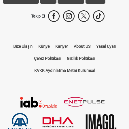
Trabzonspor Transfer
Canlı İzle
iddaa Sonuçları
Aktif Sayaç
Takip Et
Bize Ulaşın
Künye
Kariyer
About US
Yasal Uyarı
Çerez Politikası
Gizlilik Politikası
KVKK Aydınlatma Metni Kurumsal