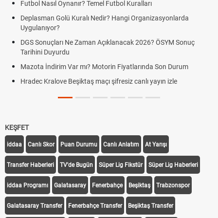
Futbol Nasıl Oynanır? Temel Futbol Kuralları
Deplasman Golü Kuralı Nedir? Hangi Organizasyonlarda
Uygulanıyor?
DGS Sonuçları Ne Zaman Açıklanacak 2026? ÖSYM Sonuç
Tarihini Duyurdu
Mazota İndirim Var mı? Motorin Fiyatlarında Son Durum
Hradec Kralove Beşiktaş maçı şifresiz canlı yayın izle
KEŞFET
iddaa
Canlı Skor
Puan Durumu
Canlı Anlatım
At Yarışı
Transfer Haberleri
TV'de Bugün
Süper Lig Fikstür
Süper Lig Haberleri
iddaa Programı
Galatasaray
Fenerbahçe
Beşiktaş
Trabzonspor
Galatasaray Transfer
Fenerbahçe Transfer
Beşiktaş Transfer