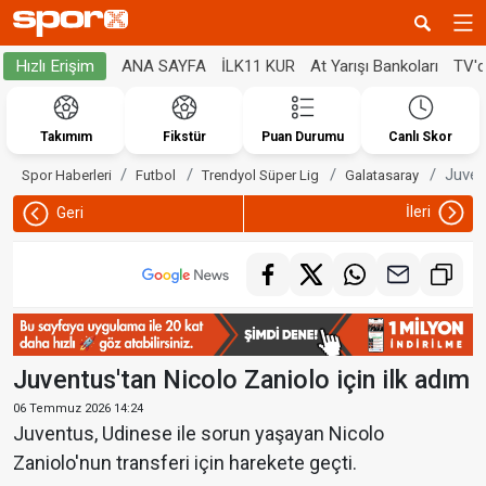
ANA SAYFA
İLK11 KUR
At Yarışı Bankoları
TV'
Hızlı Erişim
Takımım
Fikstür
Puan Durumu
Canlı Skor
Juven
Spor Haberleri
Futbol
Trendyol Süper Lig
Galatasaray
İleri
Geri
Juventus'tan Nicolo Zaniolo için ilk adım
06 Temmuz 2026 14:24
Juventus, Udinese ile sorun yaşayan Nicolo
Zaniolo'nun transferi için harekete geçti.