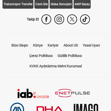
Trabzonspor Transfer
Canlı İzle
iddaa Sonuçları
Aktif Sayaç
Takip Et
Bize Ulaşın
Künye
Kariyer
About US
Yasal Uyarı
Çerez Politikası
Gizlilik Politikası
KVKK Aydınlatma Metni Kurumsal