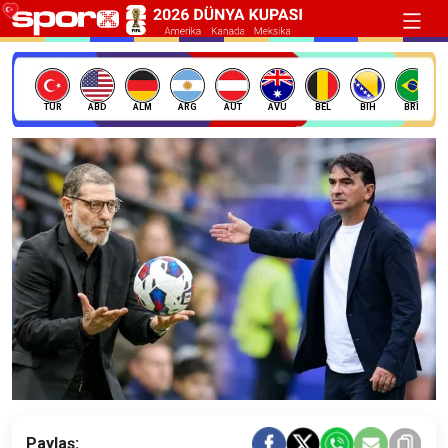
TÜR
ABD
ALM
ARG
AUT
AVU
BEL
BIH
BRE
Paylaş: