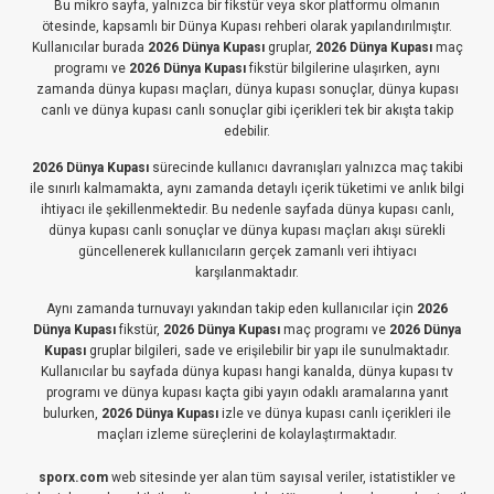
Bu mikro sayfa, yalnızca bir fikstür veya skor platformu olmanın
ötesinde, kapsamlı bir Dünya Kupası rehberi olarak yapılandırılmıştır.
Kullanıcılar burada
2026 Dünya Kupası
gruplar,
2026 Dünya Kupası
maç
programı ve
2026 Dünya Kupası
fikstür bilgilerine ulaşırken, aynı
zamanda dünya kupası maçları, dünya kupası sonuçlar, dünya kupası
canlı ve dünya kupası canlı sonuçlar gibi içerikleri tek bir akışta takip
edebilir.
2026 Dünya Kupası
sürecinde kullanıcı davranışları yalnızca maç takibi
ile sınırlı kalmamakta, aynı zamanda detaylı içerik tüketimi ve anlık bilgi
ihtiyacı ile şekillenmektedir. Bu nedenle sayfada dünya kupası canlı,
dünya kupası canlı sonuçlar ve dünya kupası maçları akışı sürekli
güncellenerek kullanıcıların gerçek zamanlı veri ihtiyacı
karşılanmaktadır.
Aynı zamanda turnuvayı yakından takip eden kullanıcılar için
2026
Dünya Kupası
fikstür,
2026 Dünya Kupası
maç programı ve
2026 Dünya
Kupası
gruplar bilgileri, sade ve erişilebilir bir yapı ile sunulmaktadır.
Kullanıcılar bu sayfada dünya kupası hangi kanalda, dünya kupası tv
programı ve dünya kupası kaçta gibi yayın odaklı aramalarına yanıt
bulurken,
2026 Dünya Kupası
izle ve dünya kupası canlı içerikleri ile
maçları izleme süreçlerini de kolaylaştırmaktadır.
sporx.com
web sitesinde yer alan tüm sayısal veriler, istatistikler ve