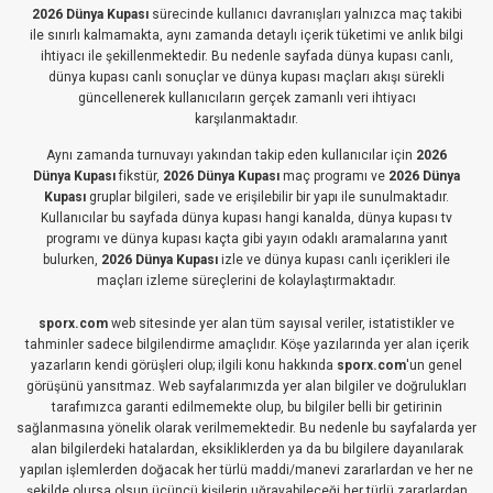
2026 Dünya Kupası
sürecinde kullanıcı davranışları yalnızca maç takibi
ile sınırlı kalmamakta, aynı zamanda detaylı içerik tüketimi ve anlık bilgi
ihtiyacı ile şekillenmektedir. Bu nedenle sayfada dünya kupası canlı,
dünya kupası canlı sonuçlar ve dünya kupası maçları akışı sürekli
güncellenerek kullanıcıların gerçek zamanlı veri ihtiyacı
karşılanmaktadır.
Aynı zamanda turnuvayı yakından takip eden kullanıcılar için
2026
Dünya Kupası
fikstür,
2026 Dünya Kupası
maç programı ve
2026 Dünya
Kupası
gruplar bilgileri, sade ve erişilebilir bir yapı ile sunulmaktadır.
Kullanıcılar bu sayfada dünya kupası hangi kanalda, dünya kupası tv
programı ve dünya kupası kaçta gibi yayın odaklı aramalarına yanıt
bulurken,
2026 Dünya Kupası
izle ve dünya kupası canlı içerikleri ile
maçları izleme süreçlerini de kolaylaştırmaktadır.
sporx.com
web sitesinde yer alan tüm sayısal veriler, istatistikler ve
tahminler sadece bilgilendirme amaçlıdır. Köşe yazılarında yer alan içerik
yazarların kendi görüşleri olup; ilgili konu hakkında
sporx.com
'un genel
görüşünü yansıtmaz. Web sayfalarımızda yer alan bilgiler ve doğrulukları
tarafımızca garanti edilmemekte olup, bu bilgiler belli bir getirinin
sağlanmasına yönelik olarak verilmemektedir. Bu nedenle bu sayfalarda yer
alan bilgilerdeki hatalardan, eksikliklerden ya da bu bilgilere dayanılarak
yapılan işlemlerden doğacak her türlü maddi/manevi zararlardan ve her ne
şekilde olursa olsun üçüncü kişilerin uğrayabileceği her türlü zararlardan