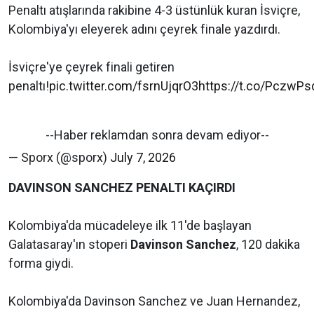
Penaltı atışlarında rakibine 4-3 üstünlük kuran İsviçre,
Kolombiya'yı eleyerek adını çeyrek finale yazdırdı.
İsviçre'ye çeyrek finali getiren
penaltı!
pic.twitter.com/fsrnUjqrO3
https://t.co/PczwP
--Haber reklamdan sonra devam ediyor--
— Sporx (@sporx)
July 7, 2026
DAVINSON SANCHEZ PENALTI KAÇIRDI
Kolombiya'da mücadeleye ilk 11'de başlayan
Galatasaray'ın stoperi
Davinson Sanchez
, 120 dakika
forma giydi.
Kolombiya'da Davinson Sanchez ve Juan Hernandez,