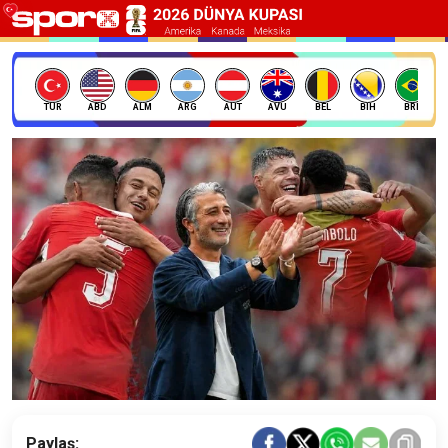
TÜR
ABD
ALM
ARG
AUT
AVU
BEL
BIH
BRE
Paylaş: