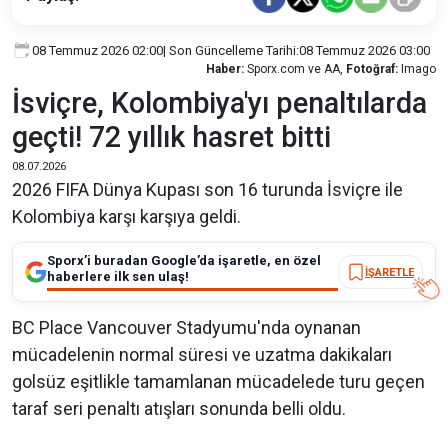
08 Temmuz 2026 02:00
| Son Güncelleme Tarihi:
08 Temmuz 2026 03:00
Haber:
Sporx.com ve AA,
Fotoğraf:
Imago
İsviçre, Kolombiya'yı penaltılarda
geçti! 72 yıllık hasret bitti
08.07.2026
2026 FIFA Dünya Kupası son 16 turunda İsviçre ile
Kolombiya karşı karşıya geldi.
Sporx’i buradan Google’da işaretle, en özel
İŞARETLE
haberlere ilk sen ulaş!
BC Place Vancouver Stadyumu'nda oynanan
mücadelenin normal süresi ve uzatma dakikaları
golsüz eşitlikle tamamlanan mücadelede turu geçen
taraf seri penaltı atışları sonunda belli oldu.