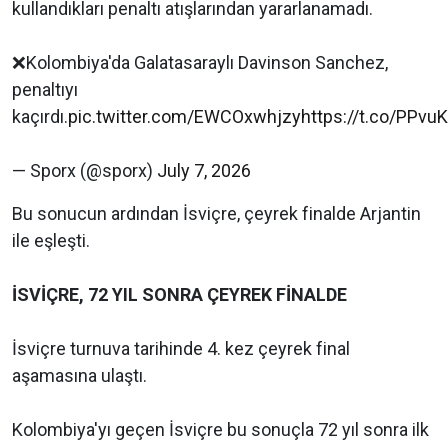
kullandıkları penaltı atışlarından yararlanamadı.
❌Kolombiya'da Galatasaraylı Davinson Sanchez,
penaltıyı
kaçırdı.
pic.twitter.com/EWCOxwhjzy
https://t.co/PPvu
— Sporx (@sporx)
July 7, 2026
Bu sonucun ardından İsviçre, çeyrek finalde Arjantin
ile eşleşti.
İSVİÇRE, 72 YIL SONRA ÇEYREK FİNALDE
İsviçre turnuva tarihinde 4. kez çeyrek final
aşamasına ulaştı.
Kolombiya'yı geçen İsviçre bu sonuçla 72 yıl sonra ilk