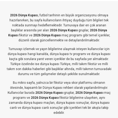
2026 Dünya Kupası
, futbol tarihinin en büyük organizasyonu olmaya
hazırlanırken, bu sayfa kullanıcıların ihtiyaç duyduğu tüm bilgileri tek
noktada sunmayı hedeflemektedir. Turnuvaya dair en çok aranan
başlıklar arasında yer alan
2026 Dünya Kupası
gruplar,
2026 Dünya
Kupası
fikstür ve
2026 Dünya Kupası
maç programı gibi temel içerikler,
düzenli olarak güncellenmekte ve detaylandırılmaktadır.
Turnuvayı izlemek ve yayın bilgilerine ulaşmak isteyen kullanıcılar için
dünya kupası hangi kanalda, dünya kupası tv programı ve dünya kupası
kaçta gibi sorulara yanıt veren içerikler de bu sayfada yer almaktadır.
Türkiye özelinde ise dünya kupası Türkiye, milli takım fikstür ve milli
takım son dakika haberleri gibi başlıklar altında, milli takımın turnuvadaki
durumu ve tüm gelişmeler detaylı şekilde sunulmaktadır.
Bu mikro sayfa, yalnızca bir fikstür veya skor platformu olmanın
ötesinde, kapsamlı bir Dünya Kupası rehberi olarak yapılandırılmıştır.
Kullanıcılar burada
2026 Dünya Kupası
gruplar,
2026 Dünya Kupası
maç
programı ve
2026 Dünya Kupası
fikstür bilgilerine ulaşırken, aynı
zamanda dünya kupası maçları, dünya kupası sonuçlar, dünya kupası
canlı ve dünya kupası canlı sonuçlar gibi içerikleri tek bir akışta takip
edebilir.