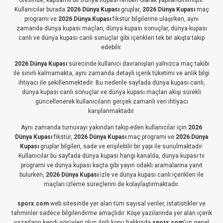
ötesinde, kapsamlı bir Dünya Kupası rehberi olarak yapılandırılmıştır.
Kullanıcılar burada
2026 Dünya Kupası
gruplar,
2026 Dünya Kupası
maç
programı ve
2026 Dünya Kupası
fikstür bilgilerine ulaşırken, aynı
zamanda dünya kupası maçları, dünya kupası sonuçlar, dünya kupası
canlı ve dünya kupası canlı sonuçlar gibi içerikleri tek bir akışta takip
edebilir.
2026 Dünya Kupası
sürecinde kullanıcı davranışları yalnızca maç takibi
ile sınırlı kalmamakta, aynı zamanda detaylı içerik tüketimi ve anlık bilgi
ihtiyacı ile şekillenmektedir. Bu nedenle sayfada dünya kupası canlı,
dünya kupası canlı sonuçlar ve dünya kupası maçları akışı sürekli
güncellenerek kullanıcıların gerçek zamanlı veri ihtiyacı
karşılanmaktadır.
Aynı zamanda turnuvayı yakından takip eden kullanıcılar için
2026
Dünya Kupası
fikstür,
2026 Dünya Kupası
maç programı ve
2026 Dünya
Kupası
gruplar bilgileri, sade ve erişilebilir bir yapı ile sunulmaktadır.
Kullanıcılar bu sayfada dünya kupası hangi kanalda, dünya kupası tv
programı ve dünya kupası kaçta gibi yayın odaklı aramalarına yanıt
bulurken,
2026 Dünya Kupası
izle ve dünya kupası canlı içerikleri ile
maçları izleme süreçlerini de kolaylaştırmaktadır.
sporx.com
web sitesinde yer alan tüm sayısal veriler, istatistikler ve
tahminler sadece bilgilendirme amaçlıdır. Köşe yazılarında yer alan içerik
yazarların kendi görüşleri olup; ilgili konu hakkında
sporx.com
'un genel