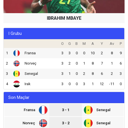
IBRAHIM MBAYE
I Grubu
O
G
B
M
A
Y
Av
P
1
Fransa
3
3
0
0
10
2
8
9
2
Norveç
3
2
0
1
8
7
1
6
3
Senegal
3
1
0
2
8
6
2
3
4
Irak
3
0
0
3
1
12
-11
0
Son Maçlar
Fransa
3 - 1
Senegal
Norveç
3 - 2
Senegal