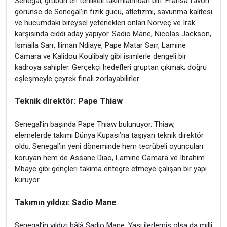
Senegal, grubun en tehlikeli takımlarından biri. Fransa favori
görünse de Senegal’in fizik gücü, atletizmi, savunma kalitesi
ve hücumdaki bireysel yetenekleri onları Norveç ve Irak
karşısında ciddi aday yapıyor. Sadio Mane, Nicolas Jackson,
Ismaila Sarr, Iliman Ndiaye, Pape Matar Sarr, Lamine
Camara ve Kalidou Koulibaly gibi isimlerle dengeli bir
kadroya sahipler. Gerçekçi hedefleri gruptan çıkmak; doğru
eşleşmeyle çeyrek finali zorlayabilirler.
Teknik direktör: Pape Thiaw
Senegal’in başında Pape Thiaw bulunuyor. Thiaw,
elemelerde takımı Dünya Kupası’na taşıyan teknik direktör
oldu. Senegal’in yeni döneminde hem tecrübeli oyuncuları
koruyan hem de Assane Diao, Lamine Camara ve Ibrahim
Mbaye gibi gençleri takıma entegre etmeye çalışan bir yapı
kuruyor.
Takımın yıldızı: Sadio Mane
Senegal’in yıldızı hâlâ Sadio Mane. Yaşı ilerlemiş olsa da milli