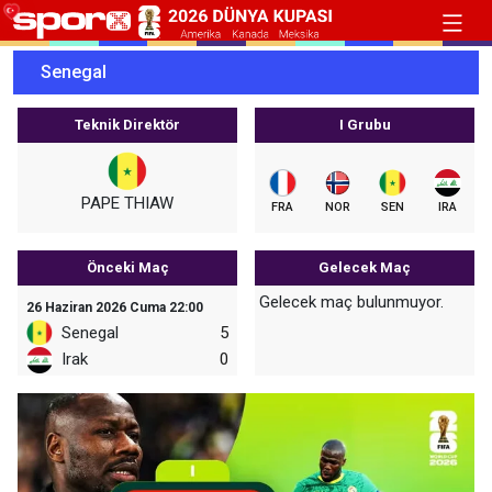
Senegal
Teknik Direktör
I Grubu
PAPE THIAW
FRA
NOR
SEN
IRA
Önceki Maç
Gelecek Maç
Gelecek maç bulunmuyor.
26 Haziran 2026 Cuma 22:00
Senegal
5
Irak
0