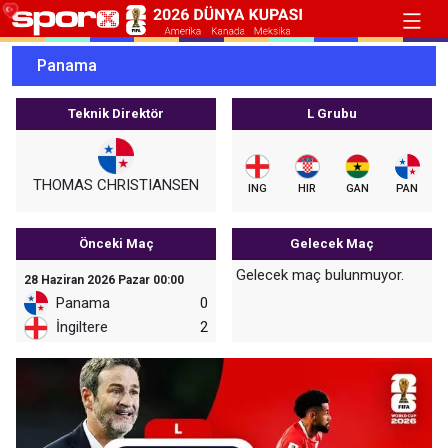
Panama
Teknik Direktör
L Grubu
THOMAS CHRISTIANSEN
ING
HIR
GAN
PAN
Önceki Maç
Gelecek Maç
Gelecek maç bulunmuyor.
28 Haziran 2026 Pazar 00:00
Panama
0
İngiltere
2