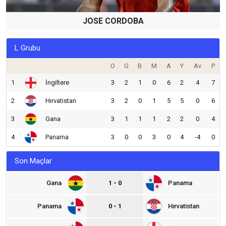
JOSE CORDOBA
L Grubu
O
G
B
M
A
Y
Av
P
1
İngiltere
3
2
1
0
6
2
4
7
2
Hırvatistan
3
2
0
1
5
5
0
6
3
Gana
3
1
1
1
2
2
0
4
4
Panama
3
0
0
3
0
4
-4
0
Son Maçlar
Gana
1 - 0
Panama
Panama
0 - 1
Hırvatistan