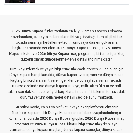
2026 Dünya Kupası
, futbol tarihinin en büyük organizasyonu olmaya
hazırlanırken, bu sayfa kullanıcıların ihtiyaç duyduğu tüm bilgileri tek
noktada sunmayı hedeflemektedir. Turnuvaya dair en çok aranan
başlıklar arasında yer alan
2026 Dünya Kupası
gruplar,
2026 Dünya
Kupası
fikstür ve
2026 Dünya Kupası
maç programı gibi temel içerikler,
düzenli olarak güncellenmekte ve detaylandırılmaktadır.
Turnuvayı izlemek ve yayın bilgilerine ulaşmak isteyen kullanıcılar için
dünya kupası hangi kanalda, dünya kupası tv programı ve dünya kupası
kaçta gibi sorulara yanıt veren içerikler de bu sayfada yer almaktadır.
Türkiye özelinde ise dünya kupası Türkiye, milli takım fikstür ve milli
takım son dakika haberleri gibi başlıklar altında, milli takımın turnuvadaki
durumu ve tüm gelişmeler detaylı şekilde sunulmaktadır.
Bu mikro sayfa, yalnızca bir fikstür veya skor platformu olmanın
ötesinde, kapsamlı bir Dünya Kupası rehberi olarak yapılandırılmıştır.
Kullanıcılar burada
2026 Dünya Kupası
gruplar,
2026 Dünya Kupası
maç
programı ve
2026 Dünya Kupası
fikstür bilgilerine ulaşırken, aynı
zamanda dünya kupası maçları, dünya kupası sonuçlar, dünya kupası