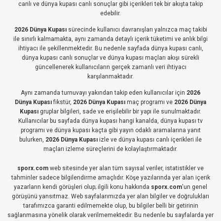
canlı ve dünya kupası canlı sonuçlar gibi içerikleri tek bir akışta takip
edebilir.
2026 Dünya Kupası
sürecinde kullanıcı davranışları yalnızca maç takibi
ile sınırlı kalmamakta, aynı zamanda detaylı içerik tüketimi ve anlık bilgi
ihtiyacı ile şekillenmektedir. Bu nedenle sayfada dünya kupası canlı,
dünya kupası canlı sonuçlar ve dünya kupası maçları akışı sürekli
güncellenerek kullanıcıların gerçek zamanlı veri ihtiyacı
karşılanmaktadır.
Aynı zamanda turnuvayı yakından takip eden kullanıcılar için
2026
Dünya Kupası
fikstür,
2026 Dünya Kupası
maç programı ve
2026 Dünya
Kupası
gruplar bilgileri, sade ve erişilebilir bir yapı ile sunulmaktadır.
Kullanıcılar bu sayfada dünya kupası hangi kanalda, dünya kupası tv
programı ve dünya kupası kaçta gibi yayın odaklı aramalarına yanıt
bulurken,
2026 Dünya Kupası
izle ve dünya kupası canlı içerikleri ile
maçları izleme süreçlerini de kolaylaştırmaktadır.
sporx.com
web sitesinde yer alan tüm sayısal veriler, istatistikler ve
tahminler sadece bilgilendirme amaçlıdır. Köşe yazılarında yer alan içerik
yazarların kendi görüşleri olup; ilgili konu hakkında
sporx.com
'un genel
görüşünü yansıtmaz. Web sayfalarımızda yer alan bilgiler ve doğrulukları
tarafımızca garanti edilmemekte olup, bu bilgiler belli bir getirinin
sağlanmasına yönelik olarak verilmemektedir. Bu nedenle bu sayfalarda yer