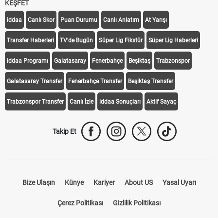
KEŞFET
iddaa
Canlı Skor
Puan Durumu
Canlı Anlatım
At Yarışı
Transfer Haberleri
TV'de Bugün
Süper Lig Fikstür
Süper Lig Haberleri
iddaa Programı
Galatasaray
Fenerbahçe
Beşiktaş
Trabzonspor
Galatasaray Transfer
Fenerbahçe Transfer
Beşiktaş Transfer
Trabzonspor Transfer
Canlı İzle
iddaa Sonuçları
Aktif Sayaç
Takip Et
Bize Ulaşın
Künye
Kariyer
About US
Yasal Uyarı
Çerez Politikası
Gizlilik Politikası