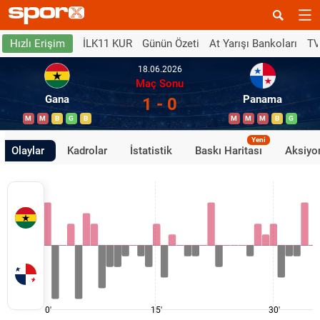
İLK11 KUR
Günün Özeti
At Yarışı Bankoları
TV
Hızlı Erişim
18.06.2026
Maç Sonu
Gana
Panama
1 - 0
M
M
B
G
B
M
M
M
B
G
Yeni
Olaylar
Kadrolar
İstatistik
Baskı Haritası
Aksiyon
0'
15'
30'