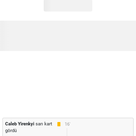
Caleb Yirenkyi
sarı kart
16'
gördü