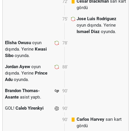
Cesar Blackman
sarı kart
72'
gördü
Jose Luis Rodriguez
75'
oyun dışında. Yerine
Ismael Diaz
oyunda.
Elisha Owusu
oyun
78'
dışında. Yerine
Kwasi
Sibo
oyunda.
Jordan Ayew
oyun
88'
dışında. Yerine
Prince
Adu
oyunda.
Brandon Thomas-
90'
Asante
asist yaptı.
GOL!
Caleb Yirenkyi
90'
Carlos Harvey
sarı kart
90'
gördü