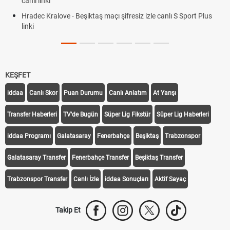
canlı S Sport Plus
KEŞFET
iddaa
Canlı Skor
Puan Durumu
Canlı Anlatım
At Yarışı
Transfer Haberleri
TV'de Bugün
Süper Lig Fikstür
Süper Lig Haberleri
iddaa Programı
Galatasaray
Fenerbahçe
Beşiktaş
Trabzonspor
Galatasaray Transfer
Fenerbahçe Transfer
Beşiktaş Transfer
Trabzonspor Transfer
Canlı İzle
iddaa Sonuçları
Aktif Sayaç
Takip Et