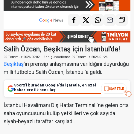
Salih Özcan, Beşiktaş için İstanbul'da!
09 Temmuz 2026 00:02
|| Son güncelleme
09 Temmuz 2026 01:26
Beşiktaş
'ın prensip anlaşmasına varıldığını duyurduğu
milli futbolcu Salih Özcan, İstanbul'a geldi.
Sporx’i buradan Google’da işaretle, en özel
İŞARETLE
haberlere ilk sen ulaş!
İstanbul Havalimanı Dış Hatlar Terminali'ne gelen orta
saha oyuncusunu kulüp yetkilileri ve çok sayıda
siyah-beyazlı taraftar karşıladı.