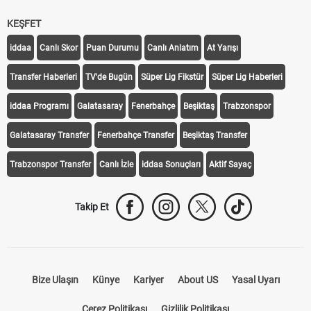
KEŞFET
iddaa
Canlı Skor
Puan Durumu
Canlı Anlatım
At Yarışı
Transfer Haberleri
TV'de Bugün
Süper Lig Fikstür
Süper Lig Haberleri
iddaa Programı
Galatasaray
Fenerbahçe
Beşiktaş
Trabzonspor
Galatasaray Transfer
Fenerbahçe Transfer
Beşiktaş Transfer
Trabzonspor Transfer
Canlı İzle
iddaa Sonuçları
Aktif Sayaç
Takip Et
Bize Ulaşın
Künye
Kariyer
About US
Yasal Uyarı
Çerez Politikası
Gizlilik Politikası