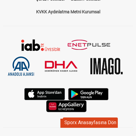
KVKK Aydınlatma Metni Kurumsal
Sporx Anasayfasına Dön
Sporx Anasayfasına Dön