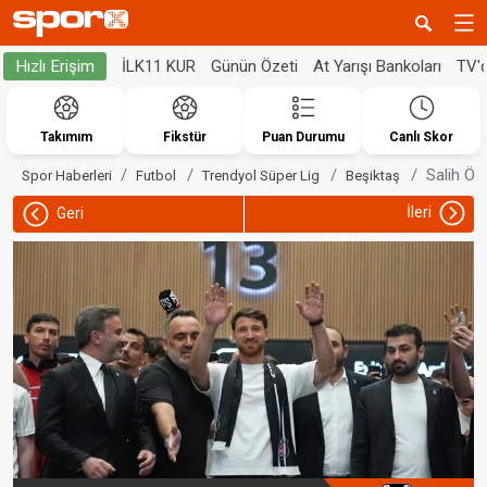
İLK11 KUR
Günün Özeti
At Yarışı Bankoları
TV'
Hızlı Erişim
Takımım
Fikstür
Puan Durumu
Canlı Skor
Salih Öz
Spor Haberleri
Futbol
Trendyol Süper Lig
Beşiktaş
İleri
Geri