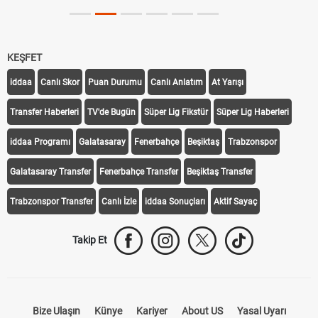
KEŞFET
iddaa
Canlı Skor
Puan Durumu
Canlı Anlatım
At Yarışı
Transfer Haberleri
TV'de Bugün
Süper Lig Fikstür
Süper Lig Haberleri
iddaa Programı
Galatasaray
Fenerbahçe
Beşiktaş
Trabzonspor
Galatasaray Transfer
Fenerbahçe Transfer
Beşiktaş Transfer
Trabzonspor Transfer
Canlı İzle
iddaa Sonuçları
Aktif Sayaç
Takip Et
Bize Ulaşın
Künye
Kariyer
About US
Yasal Uyarı