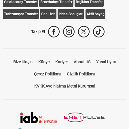
Galatasaray Transfer
Fenerbahçe Transfer
Beşiktaş Transfer
Trabzonspor Transfer
Canlı İzle
iddaa Sonuçları
Aktif Sayaç
Takip Et
Bize Ulaşın
Künye
Kariyer
About US
Yasal Uyarı
Çerez Politikası
Gizlilik Politikası
KVKK Aydınlatma Metni Kurumsal