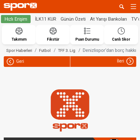
İLK11 KUR
Günün Özeti
At Yarışı Bankoları
TV'
Hızlı Erişim
Takımım
Fikstür
Puan Durumu
Canlı Skor
Denizlispor'dan borç hakkın
Spor Haberleri
Futbol
TFF 3. Lig
İleri
Geri