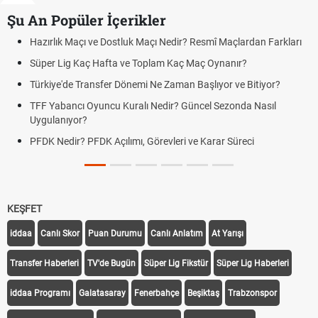
Şu An Popüler İçerikler
rlık Maçı ve Dostluk Maçı Nedir? Resmî Maçlardan Farkları
Puan D
er Lig Kaç Hafta ve Toplam Kaç Maç Oynanır?
Skor N
iye'de Transfer Dönemi Ne Zaman Başlıyor ve Bitiyor?
Futbol 
Yabancı Oyuncu Kuralı Nedir? Güncel Sezonda Nasıl
Deplas
ulanıyor?
Uygula
 Nedir? PFDK Açılımı, Görevleri ve Karar Süreci
DGS So
Tarihin
KEŞFET
iddaa
Canlı Skor
Puan Durumu
Canlı Anlatım
At Yarışı
Transfer Haberleri
TV'de Bugün
Süper Lig Fikstür
Süper Lig Haberleri
iddaa Programı
Galatasaray
Fenerbahçe
Beşiktaş
Trabzonspor