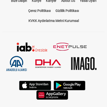
Bize Ulaşın
Künye
Kariyer
About US
Yasal Uyarı
Çerez Politikası
Gizlilik Politikası
KVKK Aydınlatma Metni Kurumsal