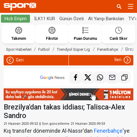
İLK11 KUR
Günün Özeti
At Yarışı Bankoları
TV'
Hızlı Erişim
Takımım
Fikstür
Puan Durumu
Canlı Skor
Brezi
Spor Haberleri
Futbol
Trendyol Süper Lig
Fenerbahçe
İleri
Geri
Brezilya'dan takas iddiası; Talisca-Alex
Sandro
21 Haziran 2025 09:52
|| Son güncelleme
21 Haziran 2025 09:53
Kış transfer döneminde Al-Nassr'dan
Fenerbahçe
'ye