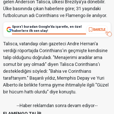
gelen Anderson Talisca, ülkesi Brezilya'ya dönebilir.
Ülke basınında çıkan haberlere göre; 31 yaşındaki
futbolcunun adı Corinthians ve Flamengo ile anılıyor.
Sporx’i buradan Google’da işaretle, en özel
İŞARETLE
haberlere ilk sen ulaş!
Talisca, vatandaşı olan gazeteci Andre Hernan'a
verdiği röportajda Corinthians'ın geçmişte kendisine
talip olduğunu doğruladı. "Menajerimi aradılar ama
somut bir şey olmadı" diyen Talisca Corinthians'ı
desteklediğini söyledi: "Bahia ve Corinthians
taraftarıyım." Başarılı yıldız, Memphis Depay ve Yuri
Alberto ile birlikte forma giyme ihtimaliyle ilgili "Güzel
bir hücum hattı olurdu" diye konuştu.
--Haber reklamdan sonra devam ediyor--
FLAMENGO TALİP