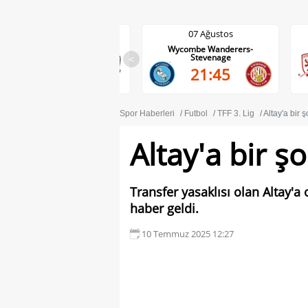
07 Ağustos
07 Ağustos
Wycombe Wanderers-
Middlesbrough-Wrexham
Stevenage
<
22:00
21:45
Spor Haberleri
Futbol
TFF 3. Lig
Altay'a bir 
Altay'a bir ş
Transfer yasaklısı olan Altay'
haber geldi.
10 Temmuz 2025 12:27