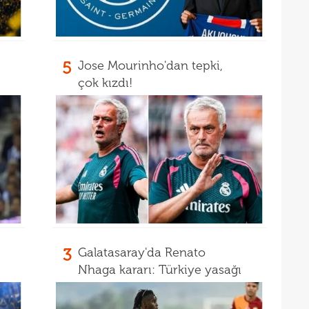
13
kalı
13
ikna
5
Jose Mourinho'dan tepki,
13
ve e
çok kızdı!
13
görü
13
13
soru
12
gücü
12
12
haml
12
geli
3
Galatasaray'da Renato
12
Nhaga kararı: Türkiye yasağı
12
Vigo