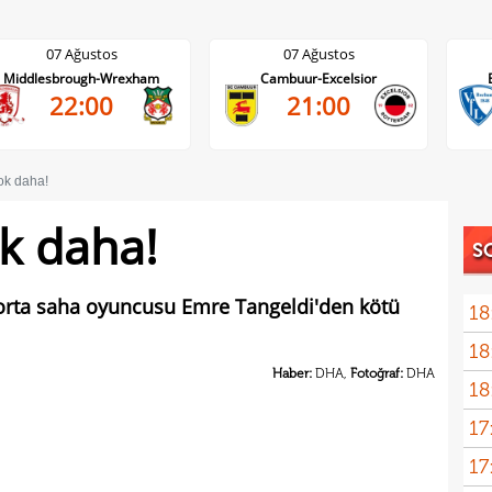
07 Ağustos
07 Ağustos
Cambuur-Excelsior
Bochum-Hertha Berlin
21:00
21:30
şok daha!
ok daha!
S
a orta saha oyuncusu Emre Tangeldi'den kötü
18
18
İsve
Haber:
DHA,
Fotoğraf:
DHA
18
17
17