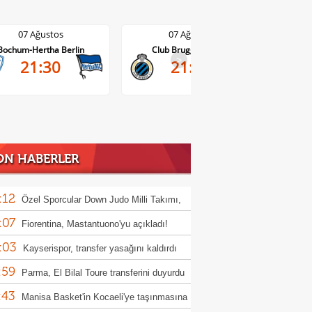
07 Ağustos
07 Ağustos
Club Brugge-Kortrijk
Altach-WSG Tirol
>
21:45
20:30
ON HABERLER
:12
Özel Sporcular Down Judo Milli Takımı,
:07
ç'te 7 madalya kazandı
Fiorentina, Mastantuono'yu açıkladı!
:03
Kayserispor, transfer yasağını kaldırdı
:59
Parma, El Bilal Toure transferini duyurdu
:43
Manisa Basket'in Kocaeli'ye taşınmasına