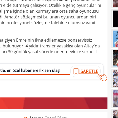
16
elde tutmaya çalışıyor. Özellikle genç oyuncularını
maaş
alışma içinde olan kurmaylara orta saha oyuncusu
16
di. Amatör sözleşmesi bulunan oyunculardan biri
imin profesyonel sözleşme talebine olumsuz yanıt
16
yala
16
Rak
a giyen Emre'nin ikna edilemezse bonservissiz
16
için 
 bulunuyor. 4 yıldır transfer yasaklısı olan Altay'da
16
akları 30 günlük yasal sürede ödenmeyince serbest
Çeky
16
Erok
16
le, en özel haberlere ilk sen ulaş!
şamp
İŞARETLE
16
12. 
16
Şamp
16
müjd
16
Tayl
15
pist