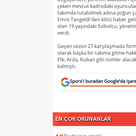
çeken mevcut kadrodaki oyuncuları 
takımda tutabilmek adına yoğun ç
Emre Tangeldi'den kötü haber gel
olan 19 yaşındaki futbolcu, yönet
verdi.
Geçen sezon 27 karşılaşmada form
olarak başka bir takıma gitme hakkı
Efe, Arda, Kuban gibi isimler alac
kalmıştı.
Sporx’i buradan Google’da işaret
EN ÇOK OKUNANLAR