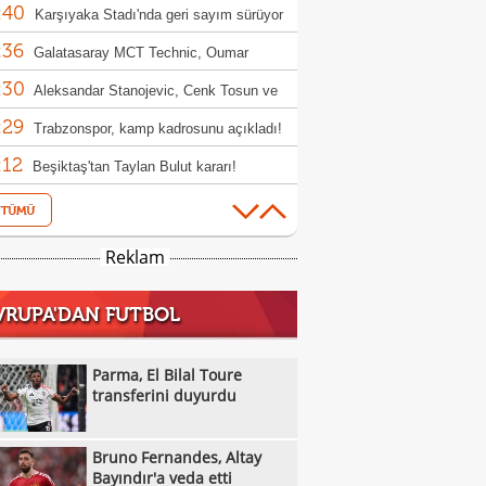
:40
milyon TL'lik tazminat davası
Karşıyaka Stadı'nda geri sayım sürüyor
:36
Galatasaray MCT Technic, Oumar
:30
o'yu transfer etti
Aleksandar Stanojevic, Cenk Tosun ve
:29
 Akbaba'dan Süper Lig mesajı
Trabzonspor, kamp kadrosunu açıkladı!
:12
eksik
Beşiktaş'tan Taylan Bulut kararı!
:08
Bruno Fernandes, Altay Bayındır'a veda
:07
Dursun Özbek: "Galatasaray sadece bir
Reklam
:05
 kulübü değil"
Göztepe ile Trabzonspor, İsmail
VRUPA'DAN FUTBOL
:54
aşı'nın jübilesi için sahada
VakıfBank'tan smaçör takviyesi: Vanja
:49
ovic kadroya katıldı
Hull City'den orta sahaya takviye: Hjerto-
Parma, El Bilal Toure
:49
 imzayı attı
transferini duyurdu
Galatasaray, hazırlık maçında Villarreal'i
:44
uk edecek
Finch, Anthony Edwards'ın rolünü neden
Bruno Fernandes, Altay
:44
ştirdiğini açıkladı
Villanueva'dan Towns'a: "Sen de
Bayındır'a veda etti