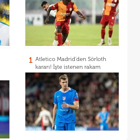
12
Sörl
11
11
belli
10
adın
1
Atletico Madrid'den Sörloth
kararı! İşte istenen rakam