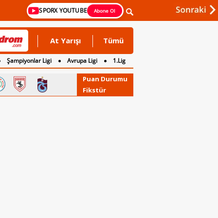
SPORX YOUTUBE
Abone Ol
At Yarışı
Tümü
Şampiyonlar Ligi
Avrupa Ligi
1.Lig
Puan Durumu
Fikstür