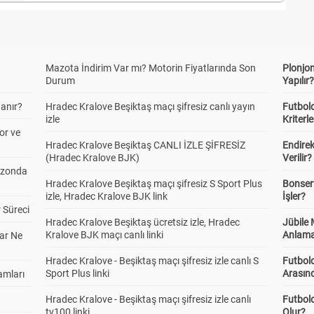
Mazota İndirim Var mı? Motorin Fiyatlarında Son
Plonjon
Durum
Yapılır
anır?
Hradec Kralove Beşiktaş maçı şifresiz canlı yayın
Futbold
izle
Kriterle
or ve
Hradec Kralove Beşiktaş CANLI İZLE ŞİFRESİZ
Endire
(Hradec Kralove BJK)
Verilir?
ezonda
Hradec Kralove Beşiktaş maçı şifresiz S Sport Plus
Bonserv
izle, Hradec Kralove BJK link
İşler?
 Süreci
Hradec Kralove Beşiktaş ücretsiz izle, Hradec
Jübile
Kralove BJK maçı canlı linki
Anlama
ar Ne
Hradec Kralove - Beşiktaş maçı şifresiz izle canlı S
Futbold
Sport Plus linki
Arasınd
amları
Hradec Kralove - Beşiktaş maçı şifresiz izle canlı
Futbol
tv100 linki
Olur?