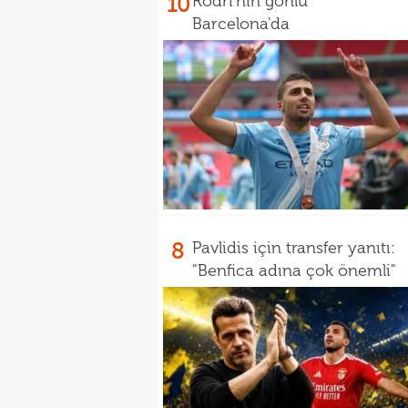
10
Rodri'nin gönlü
Barcelona'da
8
Pavlidis için transfer yanıtı:
"Benfica adına çok önemli"