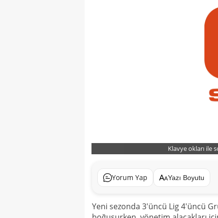
Klavye okları ile 
Yorum Yap
Yazı Boyutu
Yeni sezonda 3'üncü Lig 4'üncü Gru
boğuşurken, yönetim alacakları içi