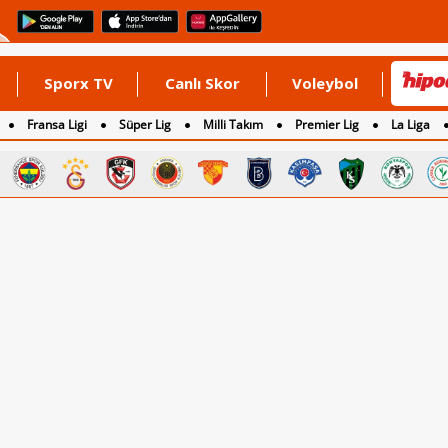
Sporx TV
Canlı Skor
Voleybol
Fransa Ligi
Süper Lig
Milli Takım
Premier Lig
La Liga