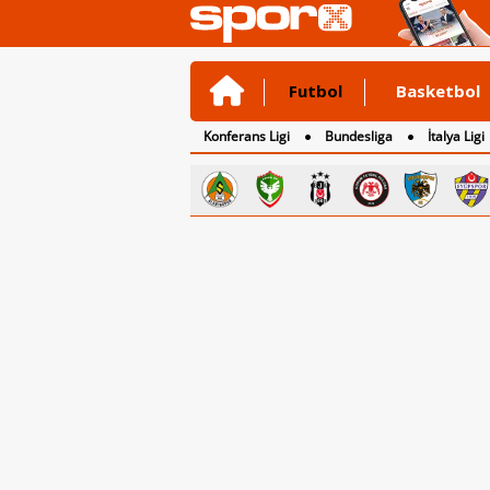
Futbol
Basketbol
Konferans Ligi
Bundesliga
İtalya Ligi
2. Lig
3. Lig