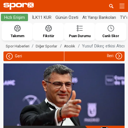
İLK11 KUR
Günün Özeti
At Yarışı Bankoları
TV'
Hızlı Erişim
Takımım
Fikstür
Puan Durumu
Canlı Skor
Yusuf Dikeç etkisi Atıcılık
Spor Haberleri
Diğer Sporlar
Atıcılık
İleri
Geri