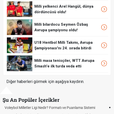
Milli yelkenci Arel Hangül, dünya
dördüncüsü oldu!
Milli bilardocu Seymen Özbaş
Avrupa şampiyonu oldu!
U18 Hentbol Milli Takımı, Avrupa
Şampiyonası'nı 24. sırada bitirdi
Milli masa tenisçiler, WTT Avrupa
Smash'e ilk turda veda etti
Diğer haberleri görmek için aşağıya kaydırın.
Şu An Popüler İçerikler
Çeyrek ne kadar? Çeyrek altın fiyatı kaç TL?