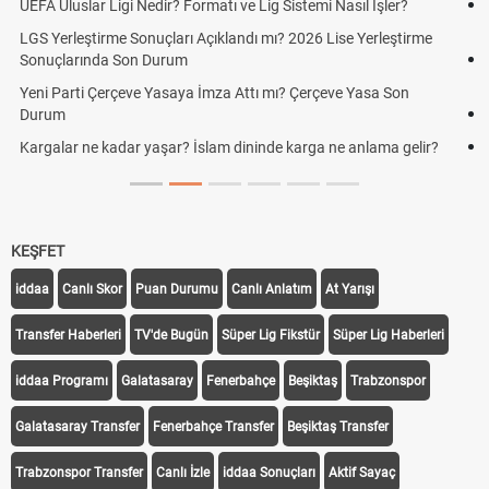
Rüyada altın görmek ne anlama geliyor? 8 kısa maddede Altın
rüya tabiri
Sabır duası, duaları ve Sabır ile ilgili ayetler hadisler! Kuran'da
sabır nasıl anlatılır?
Kediler neden kusar? Kedi kustuktan sonra ne yapılmalı
Futbolda ofsayt nedir? Ofsayt nasıl anlatılır?
KEŞFET
iddaa
Canlı Skor
Puan Durumu
Canlı Anlatım
At Yarışı
Transfer Haberleri
TV'de Bugün
Süper Lig Fikstür
Süper Lig Haberleri
iddaa Programı
Galatasaray
Fenerbahçe
Beşiktaş
Trabzonspor
Galatasaray Transfer
Fenerbahçe Transfer
Beşiktaş Transfer
Trabzonspor Transfer
Canlı İzle
iddaa Sonuçları
Aktif Sayaç