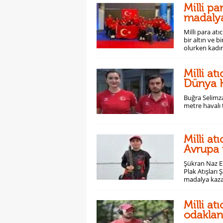
Milli pa
madaly
Milli para at
bir altın ve
olurken kadın
Milli at
Dünya K
Buğra Selimza
metre havalı 
Milli at
Avrupa
Şükran Naz Er
Plak Atışları
madalya kaza
Milli at
odaklan