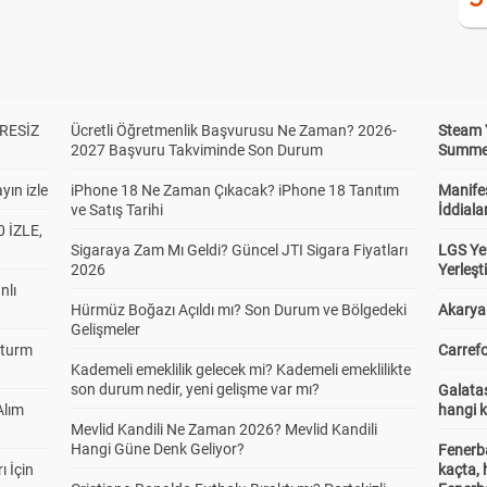
RESİZ
Ücretli Öğretmenlik Başvurusu Ne Zaman? 2026-
Steam 
2027 Başvuru Takviminde Son Durum
Summer 
yın izle
iPhone 18 Ne Zaman Çıkacak? iPhone 18 Tanıtım
Manifes
ve Satış Tarihi
İddiala
 İZLE,
Sigaraya Zam Mı Geldi? Güncel JTI Sigara Fiyatları
LGS Yer
2026
Yerleş
nlı
Hürmüz Boğazı Açıldı mı? Son Durum ve Bölgedeki
Akaryak
Gelişmeler
Sturm
Carrefo
Kademeli emeklilik gelecek mi? Kademeli emeklilikte
son durum nedir, yeni gelişme var mı?
Galatas
Alım
hangi 
Mevlid Kandili Ne Zaman 2026? Mevlid Kandili
Hangi Güne Denk Geliyor?
Fenerb
ı İçin
kaçta,