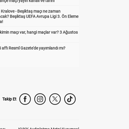
hçe maçı yayın kanalı ve tarihi
 Kralove - Beşiktaş maçı ne zaman
cak? Beşiktaş UEFA Avrupa Ligi 3. Ön Eleme
a!
kimin maçı var, hangi maçlar var? 3 Ağustos
 affı Resmî Gazete'de yayımlandı mı?
Takip Et