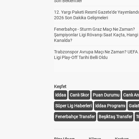
Son Beklentiler
12. Yargı Paketi Resmî Gazete'de Yayımlandı
2026 Son Dakika Gelişmeleri
Fenerbahçe - Sturm Graz Maçı Ne Zaman?
Şampiyonlar Ligi Rövanşı Saat Kaçta, Hangi
Kanalda?
Trabzonspor Avrupa Maçı Ne Zaman? UEFA
Ligi Play-Off Tarihi Belli Oldu
Keşfet
iddaa
Canlı Skor
Puan Durumu
Canlı An
Süper Lig Haberleri
iddaa Programı
Gala
Fenerbahçe Transfer
Beşiktaş Transfer
T