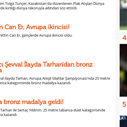
edim Tolga Tunçer, Kazakistan'da düzenlenen Plak Atışları Dünya
nde kırdığı dünya rekoruyla adından söz ettirdi.
n Can Er, Avrupa ikincisi!
hrettin Can Er, gençlerde Avrupa ikincisi oldu.
4
ıcı Şevval İlayda Tarhan'dan bronz
a
evval İlayda Tarhan, Avrupa Ateşli Silahlar Şampiyonası'nda 25 metre
anca kategorisinde bronz madalya kazandı.
ta bronz madalya geldi!
5
 Tarhan ile Sertaç Yıldırım, 25 metre tabanca düet kategorisinde
a kazandı