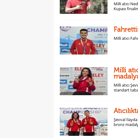
Milli atıcı N
Kupası finali
Fahretti
Milli atıcı Fa
Milli at
madaly
Milli atıcı Ş
standart tab
Atıcılık
Şevval İlayda
bronz madaly