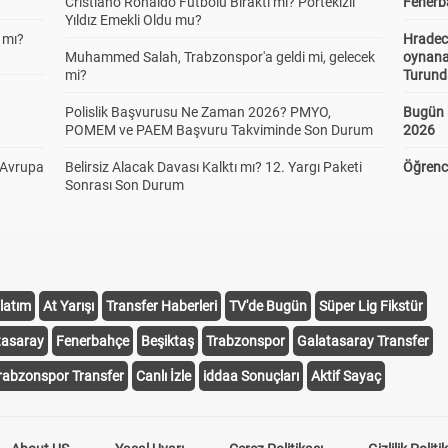
Cristiano Ronaldo Futbolu Bıraktı mı? Portekizli
Fenerba
Yıldız Emekli Oldu mu?
 mı?
Hradec
Muhammed Salah, Trabzonspor'a geldi mi, gelecek
oynana
mi?
Turund
Polislik Başvurusu Ne Zaman 2026? PMYO,
Bugün 
POMEM ve PAEM Başvuru Takviminde Son Durum
2026
 Avrupa
Belirsiz Alacak Davası Kalktı mı? 12. Yargı Paketi
Öğrenci
Sonrası Son Durum
latım
At Yarışı
Transfer Haberleri
TV'de Bugün
Süper Lig Fikstür
tasaray
Fenerbahçe
Beşiktaş
Trabzonspor
Galatasaray Transfer
rabzonspor Transfer
Canlı İzle
iddaa Sonuçları
Aktif Sayaç