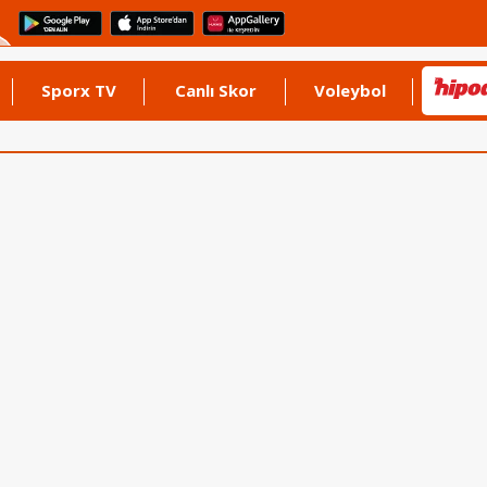
Sporx TV
Canlı Skor
Voleybol