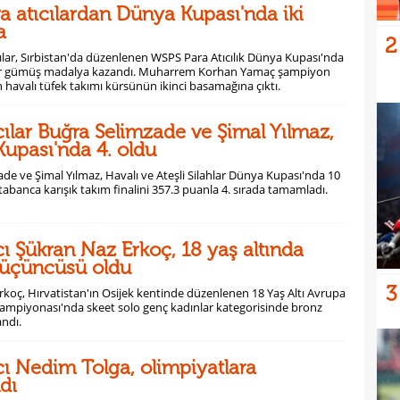
ra atıcılardan Dünya Kupası'nda iki
a
2
ıcılar, Sırbistan'da düzenlenen WSPS Para Atıcılık Dünya Kupası'nda
 bir gümüş madalya kazandı. Muharrem Korhan Yamaç şampiyon
 havalı tüfek takımı kürsünün ikinci basamağına çıktı.
ıcılar Buğra Selimzade ve Şimal Yılmaz,
upası'nda 4. oldu
de ve Şimal Yılmaz, Havalı ve Ateşli Silahlar Dünya Kupası'nda 10
tabanca karışık takım finalini 357.3 puanla 4. sırada tamamladı.
ıcı Şükran Naz Erkoç, 18 yaş altında
 üçüncüsü oldu
3
koç, Hırvatistan'ın Osijek kentinde düzenlenen 18 Yaş Altı Avrupa
 Şampiyonası'nda skeet solo genç kadınlar kategorisinde bronz
ndı.
ıcı Nedim Tolga, olimpiyatlara
dı