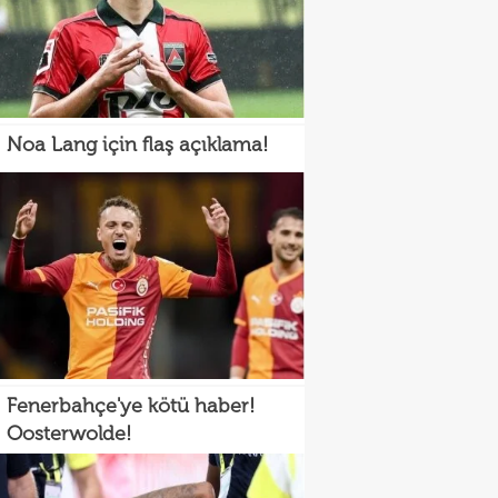
Noa Lang için flaş açıklama!
Fenerbahçe'ye kötü haber!
Oosterwolde!