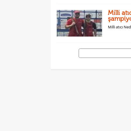
Milli at
şampiy
Milli atıcı N