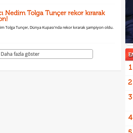
ıcı Nedim Tolga Tunçer rekor kırarak
on!
edim Tolga Tunçer, Dünya Kupası'nda rekor kırarak şampiyon oldu.
Daha fazla göster
E
1
2
3
4
5