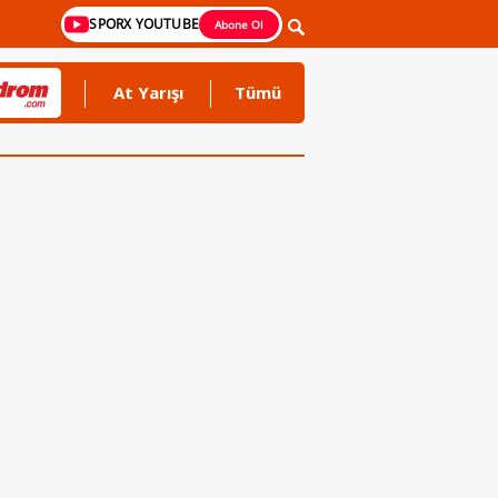
SPORX YOUTUBE
Abone Ol
At Yarışı
Tümü