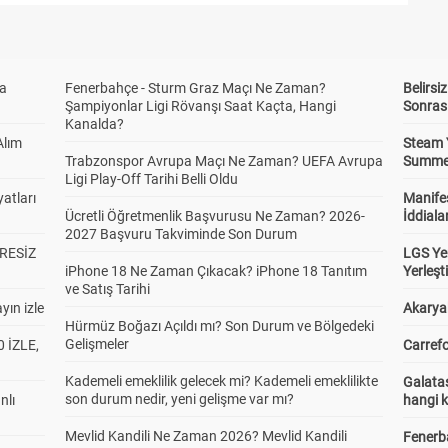
da
Fenerbahçe - Sturm Graz Maçı Ne Zaman?
Belirsi
Şampiyonlar Ligi Rövanşı Saat Kaçta, Hangi
Sonras
Kanalda?
Alım
Steam 
Trabzonspor Avrupa Maçı Ne Zaman? UEFA Avrupa
Summer 
Ligi Play-Off Tarihi Belli Oldu
atları
Manifes
Ücretli Öğretmenlik Başvurusu Ne Zaman? 2026-
İddiala
2027 Başvuru Takviminde Son Durum
RESİZ
LGS Yer
iPhone 18 Ne Zaman Çıkacak? iPhone 18 Tanıtım
Yerleş
ve Satış Tarihi
yın izle
Akaryak
Hürmüz Boğazı Açıldı mı? Son Durum ve Bölgedeki
Gelişmeler
 İZLE,
Carrefo
Kademeli emeklilik gelecek mi? Kademeli emeklilikte
Galatas
son durum nedir, yeni gelişme var mı?
nlı
hangi 
Mevlid Kandili Ne Zaman 2026? Mevlid Kandili
Fenerb