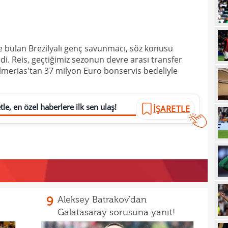
00
Vict
00
mağl
 bulan Brezilyalı genç savunmacı, söz konusu
00
di. Reis, geçtiğimiz sezonun devre arası transfer
00
merias'tan 37 milyon Euro bonservis bedeliyle
00
Cafe
00
le, en özel haberlere ilk sen ulaş!
seçi
İŞARETLE
00
Şamp
00
dön
00
çalış
00
oyun
00
açık
9
Aleksey Batrakov'dan
Galatasaray sorusuna yanıt!
23