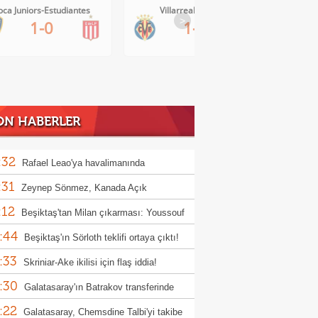
Villarreal-Levante
AC Milan-Inter
>
1-0
1-1
ON HABERLER
:32
Rafael Leao'ya havalimanında
:31
tasaray forması sürprizi
Zeynep Sönmez, Kanada Açık
:12
uvası'na veda etti
Beşiktaş'tan Milan çıkarması: Youssouf
:44
ana
Beşiktaş'ın Sörloth teklifi ortaya çıktı!
:33
Skriniar-Ake ikilisi için flaş iddia!
:30
Galatasaray'ın Batrakov transferinde
:22
jerlik krizi!
Galatasaray, Chemsdine Talbi'yi takibe