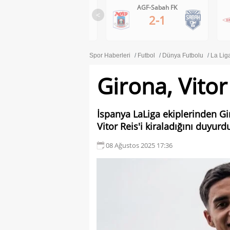
AGF-Sabah FK
Brann-Apollon Limassol
<
2-1
0-1
Spor Haberleri
Futbol
Dünya Futbolu
La Lig
Girona, Vitor 
İspanya LaLiga ekiplerinden Gi
Vitor Reis'i kiraladığını duyurd
08 Ağustos 2025 17:36