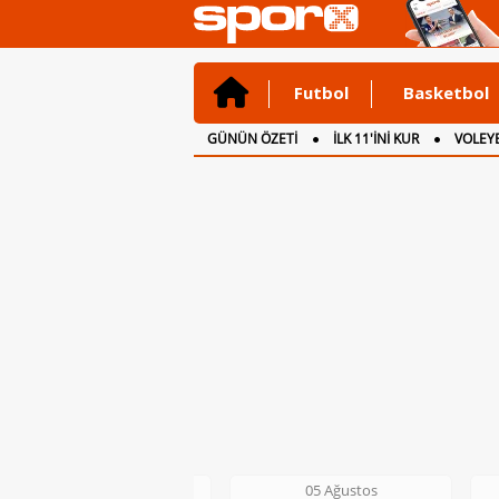
Futbol
Basketbol
GÜNÜN ÖZETİ
İLK 11'İNİ KUR
VOLEYB
CANLI ANLATIM
İNGİLTERE
05 Ağustos
05 Ağustos