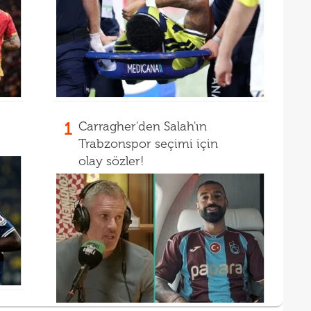
15
aldı!
15
ayrı
1
Carragher'den Salah'ın
Trabzonspor seçimi için
olay sözler!