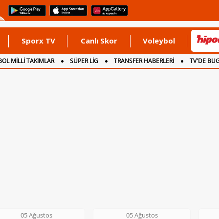
Sporx TV
Canlı Skor
Voleybol
OL MİLLİ TAKIMLAR
SÜPER LİG
TRANSFER HABERLERİ
TV'DE BU
05 Ağustos
06 Ağustos