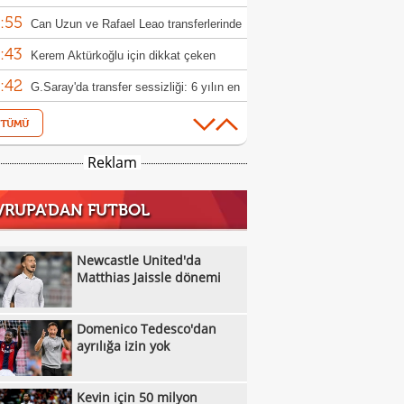
:55
Can Uzun ve Rafael Leao transferlerinde
:43
ifini sundu
Kerem Aktürkoğlu için dikkat çeken
:42
er!
G.Saray'da transfer sessizliği: 6 yılın en
:21
ük rakamı
Trabzonspor'un Salah karşılamasını
:57
a konuşuyor...
Galatasaray, Benjamin Pavard
Reklam
:56
sferinde sıcak gelişme
Rıdvan Dilmen'den Fenerbahçe
VRUPA'DAN FUTBOL
:39
rlendirmesi!
Osimhen, Icardi sonrası teklifi reddetti
:32
Yazarlardan Fenerbahçe
Newcastle United'da
:27
rlendirmeleri...
Matthias Jaissle dönemi
"Trabzonspor, Salah'ın parasını çıkardı
:06
"
Hradec Kralove - Beşiktaş: Muhtemel
Domenico Tedesco'dan
:02
r
Fenerbahçe'de Sidiki Cherif için Stuttgart
ayrılığa izin yok
:59
ası!
Türkiye, U18 Kadınlar Avrupa
Kevin için 50 milyon
:56
iyonası'nda Sırbistan'a 70-67 yenildi
Liverpool'dan 40 milyon euroluk transfer;