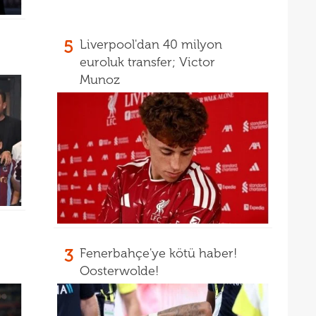
19
"Paz
18
prov
5
Liverpool'dan 40 milyon
18
duy
euroluk transfer; Victor
Munoz
17
açık
17
durd
16
16
16
16
16
3
Fenerbahçe'ye kötü haber!
16
Bord
Oosterwolde!
16
15
açık