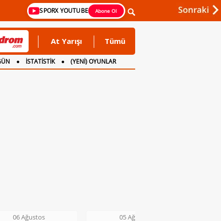
SPORX YOUTUBE
Abone Ol
At Yarışı
Tümü
GÜN
İSTATİSTİK
(YENİ) OYUNLAR
05 Ağustos
05 Ağustos