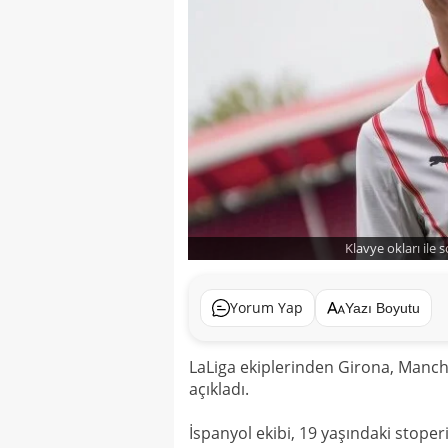
Klavye okları ile 
Yorum Yap
Yazı Boyutu
LaLiga ekiplerinden Girona, Manches
açıkladı.
İspanyol ekibi, 19 yaşındaki stope