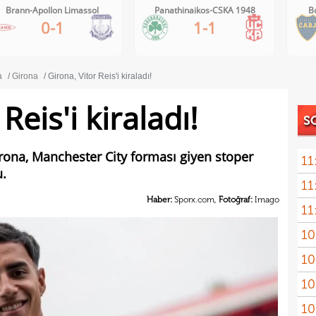
Panathinaikos-CSKA 1948
Boca Juniors-Estudiantes
1-1
1-0
a
Girona
Girona, Vitor Reis'i kiraladı!
Reis'i kiraladı!
S
rona, Manchester City forması giyen stoper
11
u.
11
Gala
Haber:
Sporx.com,
Fotoğraf:
Imago
11
Turn
10
Fof
10
10
10
mena