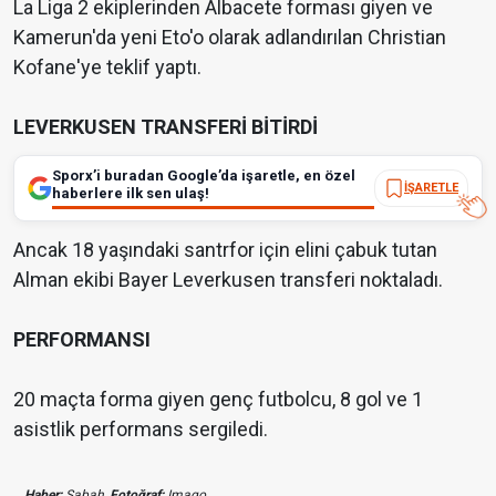
La Liga 2 ekiplerinden Albacete forması giyen ve
Kamerun'da yeni Eto'o olarak adlandırılan Christian
Kofane'ye teklif yaptı.
LEVERKUSEN TRANSFERİ BİTİRDİ
Sporx’i buradan Google’da işaretle, en özel
İŞARETLE
haberlere ilk sen ulaş!
Ancak 18 yaşındaki santrfor için elini çabuk tutan
Alman ekibi Bayer Leverkusen transferi noktaladı.
PERFORMANSI
20 maçta forma giyen genç futbolcu, 8 gol ve 1
asistlik performans sergiledi.
Haber;
Sabah,
Fotoğraf;
Imago