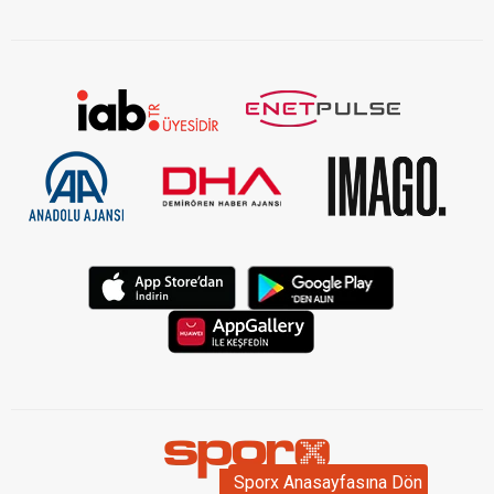
Sporx Anasayfasına Dön
Sporx Anasayfasına Dön