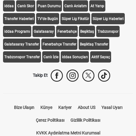
iddaa
Canlı Skor
Puan Durumu
Canlı Anlatım
At Yarışı
Transfer Haberleri
TV'de Bugün
Süper Lig Fikstür
Süper Lig Haberleri
iddaa Programı
Galatasaray
Fenerbahçe
Beşiktaş
Trabzonspor
Galatasaray Transfer
Fenerbahçe Transfer
Beşiktaş Transfer
Trabzonspor Transfer
Canlı İzle
iddaa Sonuçları
Aktif Sayaç
Takip Et
Bize Ulaşın
Künye
Kariyer
About US
Yasal Uyarı
Çerez Politikası
Gizlilik Politikası
KVKK Aydınlatma Metni Kurumsal