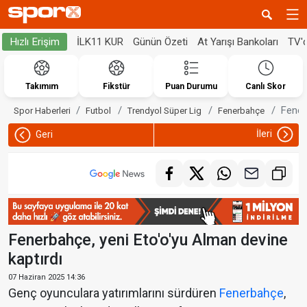
İLK11 KUR
Günün Özeti
At Yarışı Bankoları
TV'
Hızlı Erişim
Takımım
Fikstür
Puan Durumu
Canlı Skor
Fener
Spor Haberleri
Futbol
Trendyol Süper Lig
Fenerbahçe
İleri
Geri
Fenerbahçe, yeni Eto'o'yu Alman devine
kaptırdı
07 Haziran 2025 14:36
Genç oyunculara yatırımlarını sürdüren
Fenerbahçe
,