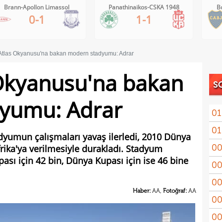
Brann-Apollon Limassol
Panathinaikos-CSKA 1948
Bo
0-1
1-1
 Atlas Okyanusu'na bakan modern stadyumu: Adrar
 Okyanusu'na bakan
S
yumu: Adrar
01
01
11'le
dyumun çalışmaları yavaş ilerledi, 2010 Dünya
00
rika'ya verilmesiyle durakladı. Stadyum
iddi
pası için 42 bin, Dünya Kupası için ise 46 bine
00
Şamp
00
Vict
Haber:
AA,
Fotoğraf:
AA
00
mağl
00