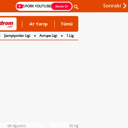
SPORX YOUTUBE
Abone Ol
At Yarışı
Tümü
Şampiyonlar Ligi
Avrupa Ligi
1.Lig
06 Ağustos
05 Ağustos