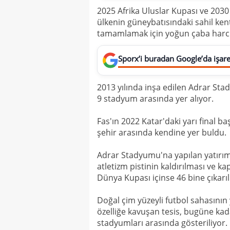
2025 Afrika Uluslar Kupası ve 2030
ülkenin güneybatısındaki sahil ke
tamamlamak için yoğun çaba harcı
Sporx’i buradan Google’da işaret
2013 yılında inşa edilen Adrar Sta
9 stadyum arasında yer alıyor.
Fas'ın 2022 Katar'daki yarı final ba
şehir arasında kendine yer buldu.
Adrar Stadyumu'na yapılan yatırı
atletizm pistinin kaldırılması ve ka
Dünya Kupası içinse 46 bine çıkarı
Doğal çim yüzeyli futbol sahasının
özelliğe kavuşan tesis, bugüne ka
stadyumları arasında gösteriliyor.