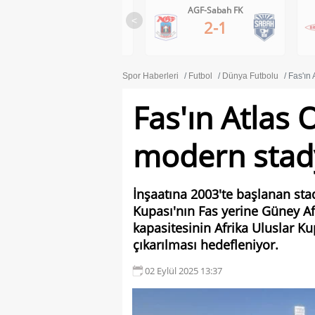
Ferencvaros-Gornik Zabrze
AGF-Sabah FK
<
1-0
2-1
Spor Haberleri
Futbol
Dünya Futbolu
Fas'ın
Fas'ın Atlas
modern stad
İnşaatına 2003'te başlanan sta
Kupası'nın Fas yerine Güney Af
kapasitesinin Afrika Uluslar Ku
çıkarılması hedefleniyor.
02 Eylül 2025 13:37