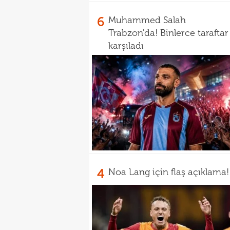
6
Muhammed Salah
Trabzon'da! Binlerce taraftar
karşıladı
4
Noa Lang için flaş açıklama!