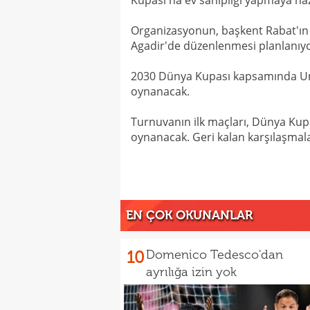
Kupası'na ev sahipliği yapmaya haz
Organizasyonun, başkent Rabat'ın 
Agadir'de düzenlenmesi planlanıyo
2030 Dünya Kupası kapsamında Uru
oynanacak.
Turnuvanın ilk maçları, Dünya Kupa
oynanacak. Geri kalan karşılaşmalar
EN ÇOK OKUNANLAR
10
Domenico Tedesco'dan
ayrılığa izin yok