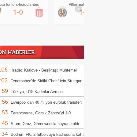
ca Juniors-Estudiantes
Villarreal-Levante
>
1-0
1-0
ON HABERLER
:06
Hradec Kralove - Beşiktaş: Muhtemel
:02
r
Fenerbahçe'de Sidiki Cherif için Stuttgart
:59
ası!
Türkiye, U18 Kadınlar Avrupa
:56
iyonası'nda Sırbistan'a 70-67 yenildi
Liverpool'dan 40 milyon euroluk transfer;
:53
or Munoz
Ferencvaros, Gornik Zabrze'yi 1-0
:45
up etti
Sturm Graz, Greenwood'a hayran kaldı
:34
Bodrum FK, 2 futbolcuyu kadrosuna kattı