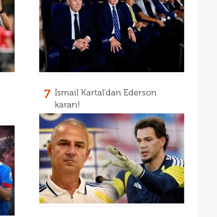
13
12
7
İsmail Kartal'dan Ederson
kararı!