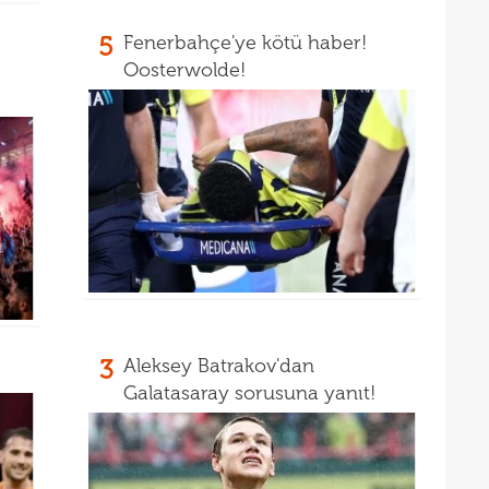
5
Fenerbahçe'ye kötü haber!
Oosterwolde!
3
Aleksey Batrakov'dan
Galatasaray sorusuna yanıt!