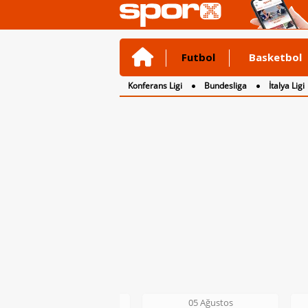
Futbol
Basketbol
Konferans Ligi
Bundesliga
İtalya Ligi
2. Lig
3. Lig
05 Ağustos
05 Ağustos