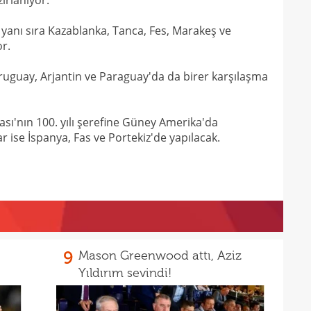
ırlanıyor.
14
yanı sıra Kazablanka, Tanca, Fes, Marakeş ve
14
açık
r.
14
Warr
guay, Arjantin ve Paraguay'da da birer karşılaşma
14
Wolv
14
açık
sı'nın 100. yılı şerefine Güney Amerika'da
13
 ise İspanya, Fas ve Portekiz'de yapılacak.
13
13
karş
13
13
baş
13
çağr
9
Mason Greenwood attı, Aziz
Yıldırım sevindi!
13
13