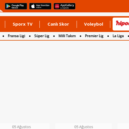
Sporx TV
Canlı Skor
Voleybol
Fransa Ligi
Süper Lig
Milli Takım
Premier Lig
La Liga
05 Ağustos
05 Ağustos