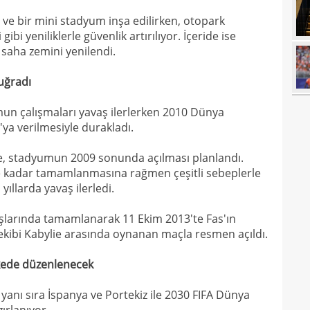
17
açık
e bir mini stadyum inşa edilirken, otopark
17
durd
gibi yeniliklerle güvenlik artırılıyor. İçeride ise
saha zemini yenilendi.
16
16
 uğradı
16
un çalışmaları yavaş ilerlerken 2010 Dünya
16
'ya verilmesiyle durakladı.
16
e, stadyumun 2009 sonunda açılması planlandı.
16
e kadar tamamlanmasına rağmen çeşitli sebeplerle
Bord
yıllarda yavaş ilerledi.
16
şlarında tamamlanarak 11 Ekim 2013'te Fas'ın
15
açık
 ekibi Kabylie arasında oynanan maçla resmen açıldı.
15
aldı!
lkede düzenlenecek
15
14
 yanı sıra İspanya ve Portekiz ile 2030 FIFA Dünya
ayrı