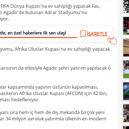
 FIFA Dünya Kupası'na ev sahipliği yapacak Fas,
21
sevi
nti Agadir'de bulunan Adrar Stadyumu'nu
yor.
21
maçt
21
le, en özel haberlere ilk sen ulaş!
İŞARETLE
21
dyumu, Afrika Uluslar Kupası'na ev sahipliği yapacak
21
20
tara
şarısının da etkisiyle Agadir şehri yatırım yapılacak 6
19
soru
19
net 
mlar kapsamında yapının üstünün kapatılması,
19
Ligi
pasitenin Afrika Uluslar Kupası (AFCON) için 42 bin,
lması hedefleniyor.
19
"Paz
18
prov
 yanı sıra hem iç hem de dış mekanda birçok yeni
dar 34 milyon avroluk yatırımla ülkenin en modern
18
duy