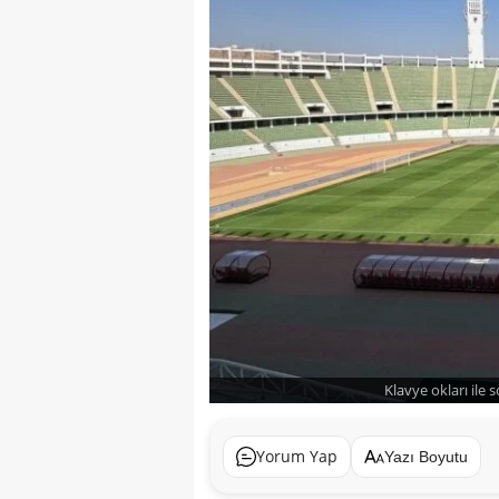
Klavye okları ile 
Yorum Yap
Yazı Boyutu