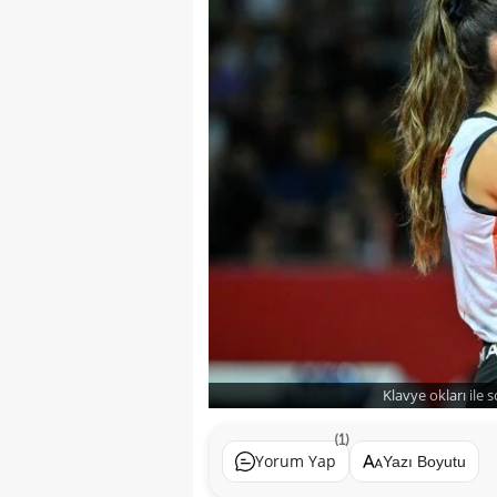
Klavye okları ile 
(1)
Yorum Yap
Yazı Boyutu