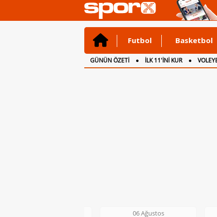
Futbol
Basketbol
GÜNÜN ÖZETİ
İLK 11'İNİ KUR
VOLEYB
CANLI ANLATIM
İNGİLTERE
06 Ağustos
06 Ağustos