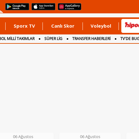
Sporx TV
Canlı Skor
Voleybol
OL MİLLİ TAKIMLAR
SÜPER LİG
TRANSFER HABERLERİ
TV'DE BU
06 Ağustos
06 Ağustos