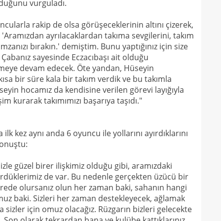
lduğunu vurguladı.
17
16
ularla rakip de olsa görüşeceklerinin altını çizerek,
Dio
Aramızdan ayrılacaklardan takıma sevgilerini, takım
16
mzanızı bırakın.' demiştim. Bunu yaptığınız için size
 Çabanız sayesinde Eczacıbaşı ait olduğu
16
tmeye devam edecek. Öte yandan, Hüseyin
16
sa bir süre kala bir takım verdik ve bu takımla
yin hocamız da kendisine verilen görevi layığıyla
16
Avru
etişim kurarak takımımızı başarıya taşıdı."
16
şamp
16
dire
ilk kez aynı anda 6 oyuncu ile yollarını ayırdıklarını
15
konuştu:
fina
15
kattı
le güzel birer ilişkimiz olduğu gibi, aramızdaki
gördüklerimiz de var. Bu nedenle gerçekten üzücü bir
15
seyi
erede olursanız olun her zaman baki, sahanın hangi
15
"Gal
muz baki. Sizleri her zaman destekleyecek, ağlamak
a sizler için omuz olacağız. Rüzgarın bizleri gelecekte
15
. Son olarak tekrardan bana ve kulübe kattıklarınız