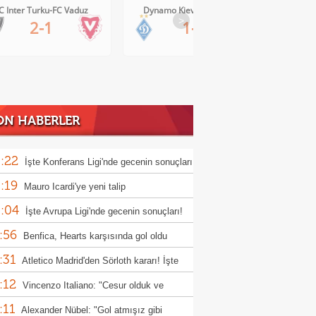
Dynamo Kiev-Qarabag FK
FC Twente-Dunajska Streda
>
1-0
6-0
ON HABERLER
:22
İşte Konferans Ligi'nde gecenin sonuçları
:19
Mauro Icardi'ye yeni talip
:04
İşte Avrupa Ligi'nde gecenin sonuçları!
:56
Benfica, Hearts karşısında gol oldu
:31
ı!
Atletico Madrid'den Sörloth kararı! İşte
:12
nen rakam
Vincenzo Italiano: "Cesur olduk ve
:11
ndık"
Alexander Nübel: "Gol atmışız gibi