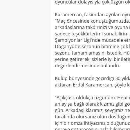
oyuncular dolayısıyla çok üzgün o
Karamercan, takımdan ayrılan oyunc
"Maç öncesinde konuştuğumuzda, '
arkadaşlarına takdirinizi ve oyuna i
sadece teşekkürlerimi sunabilirim.
Şampiyonlar Ligi'nde mücadele e
Doğanyüz'e sezonun bitimine çok kı
sezonu tamamlamasını istedik. Hüse
yerine getirerek, sizlerle iyi bir il
değerlendirmesinde bulundu.
Kulüp bünyesinde geçirdiği 30 yılda 
aktaran Erdal Karamercan, şöyle 
"Açıkçası, oldukça üzgünüm. Hepiniz
anlayışa bağlı olarak kızımız gibi 
gün. Arkadaşlıklarımız, sevgimiz n
tarafında olursanız olun dostluğu
için bir omza ihtiyacınız olduğunuz
nereye götüreceğini asla bilemeyiz