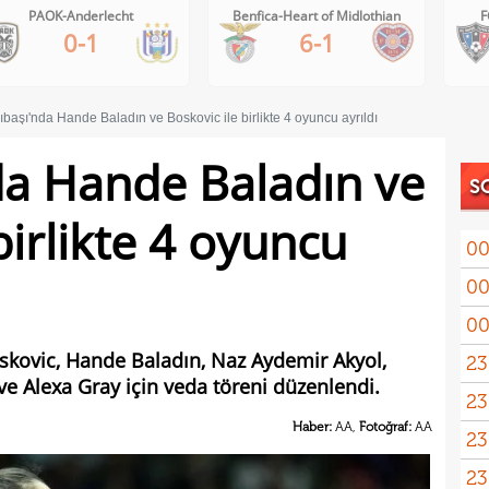
Benfica-Heart of Midlothian
FC Inter Turku-FC Vaduz
6-1
2-1
başı'nda Hande Baladın ve Boskovic ile birlikte 4 oyuncu ayrıldı
da Hande Baladın ve
S
birlikte 4 oyuncu
00
00
00
oskovic, Hande Baladın, Naz Aydemir Akyol,
23
ve Alexa Gray için veda töreni düzenlendi.
23
yağd
Haber:
AA,
Fotoğraf:
AA
23
iste
23
kaza