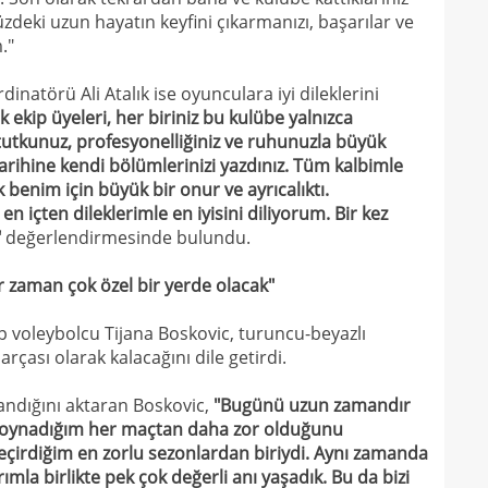
15
zdeki uzun hayatın keyfini çıkarmanızı, başarılar ve
mali
."
15
sözl
natörü Ali Atalık ise oyunculara iyi dileklerini
prog
k ekip üyeleri, her biriniz bu kulübe yalnızca
tutkunuz, profesyonelliğiniz ve ruhunuzla büyük
arihine kendi bölümlerinizi yazdınız. Tüm kalbimle
 benim için büyük bir onur ve ayrıcalıktı.
n içten dileklerimle en iyisini diliyorum. Bir kez
"
değerlendirmesinde bulundu.
r zaman çok özel bir yerde olacak"
p voleybolcu Tijana Boskovic, turuncu-beyazlı
çası olarak kalacağını dile getirdi.
andığını aktaran Boskovic,
"Bugünü uzun zamandır
oynadığım her maçtan daha zor olduğunu
eçirdiğim en zorlu sezonlardan biriydi. Aynı zamanda
mla birlikte pek çok değerli anı yaşadık. Bu da bizi