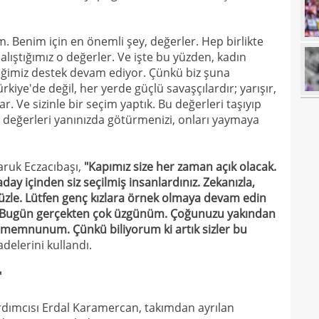
18
18
m. Benim için en önemli şey, değerler. Hep birlikte
18
baba
lıştığımız o değerler. Ve işte bu yüzden, kadın
iğimiz destek devam ediyor. Çünkü biz şuna
18
futb
ürkiye'de değil, her yerde güçlü savaşçılardır; yarışır,
18
r. Ve sizinle bir seçim yaptık. Bu değerleri taşıyıp
 değerleri yanınızda götürmenizi, onları yaymaya
18
18
alam
ruk Eczacıbaşı,
"Kapımız size her zaman açık olacak.
17
başı
day içinden siz seçilmiş insanlardınız. Zekanızla,
zle. Lütfen genç kızlara örnek olmaya devam edin
17
boya
. Bugün gerçekten çok üzgünüm. Çoğunuzu yakından
17
k memnunum. Çünkü biliyorum ki artık sizler bu
adelerini kullandı.
17
"
17
gör
17
dımcısı Erdal Karamercan, takımdan ayrılan