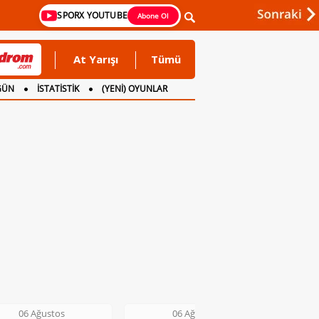
SPORX YOUTUBE
Abone Ol
At Yarışı
Tümü
GÜN
İSTATİSTİK
(YENİ) OYUNLAR
06 Ağustos
06 Ağustos