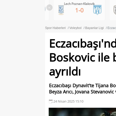
Lech Poznan-Klaksvik
PAOK-Anderlecht
<
1-0
0-1
Spor Haberleri
Voleybol
Bayanlar Ligi
Eczacı
Eczacıbaşı'n
Boskovic ile 
ayrıldı
Eczacıbaşı Dynavit'te Tijana B
Beyza Arıcı, Jovana Stevanovic 
24 Nisan 2025 15:10