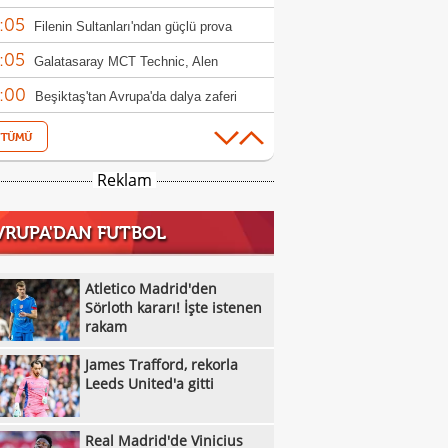
:05
ndim"
Filenin Sultanları'ndan güçlü prova
:05
Galatasaray MCT Technic, Alen
:00
lagic'i kadrosuna kattı
Beşiktaş'tan Avrupa'da dalya zaferi
:55
Beşiktaş Kadın Futbol Takımı, üç golle
:16
andı
Emirhan Topçu: "Topun oraya geleceğini
Reklam
:11
ettim"
Semih Kılıçsoy: "Beşiktaş'ı çok
VRUPA'DAN FUTBOL
:05
mişim"
Beşiktaş'ta inanılmaz rakam: Alexander
:52
el
10 kişi kalan Beşiktaş'tan Avrupa'da 100.
Atletico Madrid'den
:49
r!
Sörloth kararı! İşte istenen
Galatasaray'dan suç duyurusu
rakam
:42
James Trafford, rekorla Leeds United'a
James Trafford, rekorla
:32
Kassoum Ouattara, 6 dakikada kırmızı
Leeds United'a gitti
:18
 gördü!
Aleksey Batrakov için Galatasaray
Real Madrid'de Vinicius
:14
laması!
Real Madrid'de Vinicius Junior düğümü