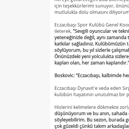
için teşekkürlerimi sunuyor, önünü
mutlulukla dolu olmasını diliyorum
Eczacıbaşı Spor Kulübü Genel Koordi
ileterek,
"Sevgili oyuncular ve tekni
yeteneğinizle değil, aynı zamanda 
katkılar sağladınız. Kulübümüzün t
söylüyorum, bu yıl sizlerle çalışmak
Önünüzdeki yeni yolculukta sizlere e
kaplan olan, her zaman kaplandır.
Boskovic: "Eczacıbaşı, kalbimde he
Eczacıbaşı Dynavit'e veda eden Sır
kulübün hayatının unutulmaz bir par
Hislerini kelimelere dökmekte zorl
düşünüyorum ve bu anın, sahada 
söyleyebilirim. Bu sezon, burada g
çok güzeldi çünkü takım arkadaşları