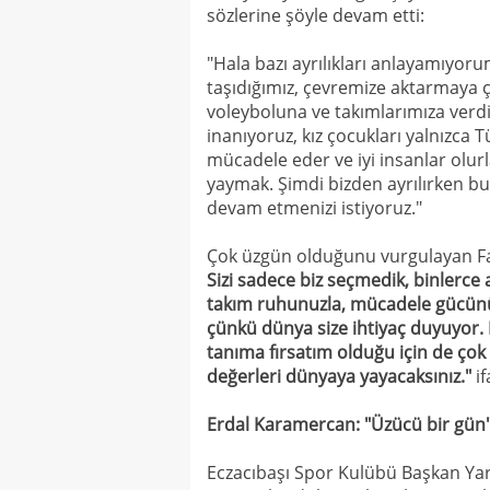
sözlerine şöyle devam etti:
"Hala bazı ayrılıkları anlayamıyoru
taşıdığımız, çevremize aktarmaya ça
voleyboluna ve takımlarımıza verd
inanıyoruz, kız çocukları yalnızca T
mücadele eder ve iyi insanlar olurla
yaymak. Şimdi bizden ayrılırken bu
devam etmenizi istiyoruz."
Çok üzgün olduğunu vurgulayan Fa
Sizi sadece biz seçmedik, binlerce a
takım ruhunuzla, mücadele gücünü
çünkü dünya size ihtiyaç duyuyor
tanıma fırsatım olduğu için de ço
değerleri dünyaya yayacaksınız."
if
Erdal Karamercan: "Üzücü bir gün
Eczacıbaşı Spor Kulübü Başkan Yar