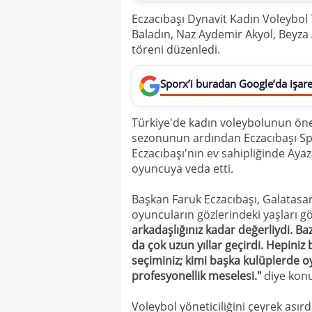
Eczacıbaşı Dynavit Kadın Voleybol
Baladın, Naz Aydemir Akyol, Beyza 
töreni düzenledi.
Sporx’i buradan Google’da işaret
Türkiye'de kadın voleybolunun öne
sezonunun ardından Eczacıbaşı Sp
Eczacıbaşı'nın ev sahipliğinde Ay
oyuncuya veda etti.
Başkan Faruk Eczacıbaşı, Galatasar
oyuncuların gözlerindeki yaşları 
arkadaşlığınız kadar değerliydi. Bazıl
da çok uzun yıllar geçirdi. Hepiniz 
seçiminiz; kimi başka kulüplerde o
profesyonellik meselesi."
diye konu
Voleybol yöneticiliğini çeyrek asırd