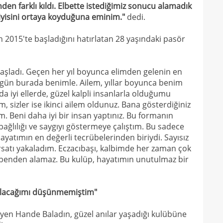
den farklı kıldı. Elbette istediğimiz sonucu alamadık
iyisini ortaya koyduğuna eminim."
dedi.
n 2015'te başladığını hatırlatan 28 yaşındaki pasör
başladı. Geçen her yıl boyunca elimden gelenin en
ugün burada benimle. Ailem, yıllar boyunca benim
a iyi ellerde, güzel kalpli insanlarla olduğumu
im, sizler ise ikinci ailem oldunuz. Bana gösterdiğiniz
rım. Beni daha iyi bir insan yaptınız. Bu formanın
bağlılığı ve saygıyı göstermeye çalıştım. Bu sadece
hayatımın en değerli tecrübelerinden biriydi. Sayısız
fırsatı yakaladım. Eczacıbaşı, kalbimde her zaman çok
 benden alamaz. Bu kulüp, hayatımın unutulmaz bir
 olacağımı düşünmemiştim"
iyen Hande Baladın, güzel anılar yaşadığı kulübüne