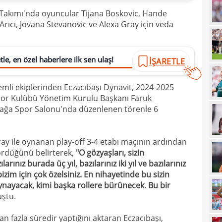
 Takımı'nda oyuncular Tijana Boskovic, Hande
21
çözü
Arıcı, Jovana Stevanovic ve Alexa Gray için veda
21
20
kara
le, en özel haberlere ilk sen ulaş!
İŞARETLE
20
Must
20
mli ekiplerinden Eczacıbaşı Dynavit, 2024-2025
or Kulübü Yönetim Kurulu Başkanı Faruk
19
azağa Spor Salonu'nda düzenlenen törenle 6
19
19
ay ile oynanan play-off 3-4 etabı maçının ardından
gördüğünü belirterek,
"O gözyaşları, sizin
19
arınız burada üç yıl, bazılarınız iki yıl ve bazılarınız
19
yolla
bizim için çok özelsiniz. En nihayetinde bu sizin
ynayacak, kimi başka rollere bürünecek. Bu bir
18
ştu.
18
an fazla süredir yaptığını aktaran Eczacıbaşı,