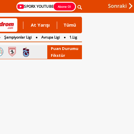
SPORX YOUTUBE
Abone Ol
At Yarışı
Tümü
Şampiyonlar Ligi
Avrupa Ligi
1.Lig
Puan Durumu
Fikstür