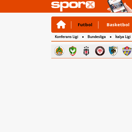
Futbol
Basketbol
Konferans Ligi
Bundesliga
İtalya Ligi
2. Lig
3. Lig