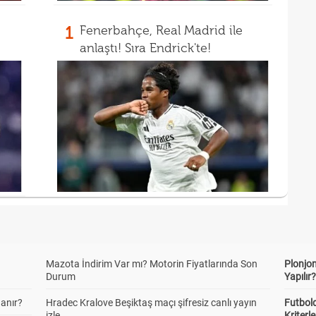
1
Fenerbahçe, Real Madrid ile
anlaştı! Sıra Endrick'te!
Mazota İndirim Var mı? Motorin Fiyatlarında Son
Plonjon
Durum
Yapılır
anır?
Hradec Kralove Beşiktaş maçı şifresiz canlı yayın
Futbold
izle
Kriterle