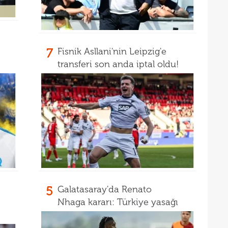
18
17
7
Fisnik Asllani'nin Leipzig'e
17
transferi son anda iptal oldu!
17
100 
17
17
Ball
17
Emre
17
İki 
17
17
etti
5
Galatasaray'da Renato
17
spor
Nhaga kararı: Türkiye yasağı
16
Köyb