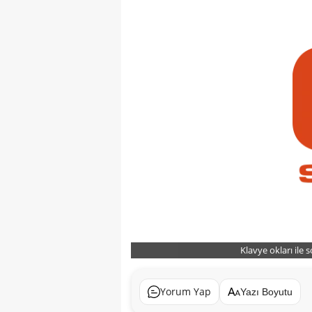
Klavye okları ile 
Yorum Yap
Yazı Boyutu