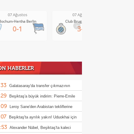
7 Ağustos
07 Ağustos
07 
-Hertha Berlin
Club Brugge-Kortrijk
Altach
>
0-1
3-0
ON HABERLER
:33
Galatasaray'da transfer çıkmazının
:29
bi: 'Osimhen'
Beşiktaş'a büyük indirim: Pierre-Emile
:09
jerg
Leroy Sane'den Arabistan tekliflerine
:07
t
Beşiktaş'ta ayrılık yakın! Uduokhai için
:53
nbul'a geliyorlar!
Alexander Nübel, Beşiktaş'ta kaleci