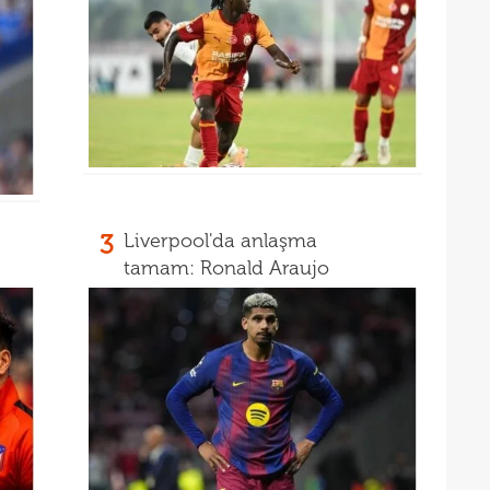
16
Ivan
16
Dahl
16
kon
16
deği
maaş
3
Liverpool'da anlaşma
tamam: Ronald Araujo