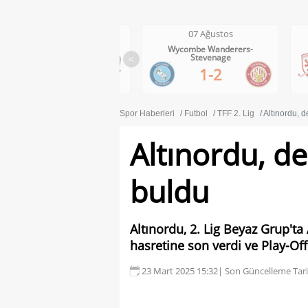
07 Ağustos
07 Ağustos
Wolves-Port Vale
Wycombe Wanderers-
Midd
Stevenage
<
3-0
1-2
Spor Haberleri
Futbol
TFF 2. Lig
Altınordu, d
Altınordu, de
buldu
Altınordu, 2. Lig Beyaz Grup'ta 
hasretine son verdi ve Play-Of
23 Mart 2025 15:32
| Son Güncelleme Tari