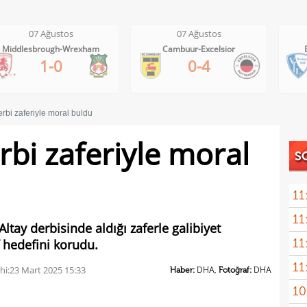
07 Ağustos
07 Ağustos
0
lesbrough-Wrexham
Cambuur-Excelsior
Bochum
1-0
0-4
erbi zaferiyle moral buldu
rbi zaferiyle moral
S
11
11
sebe
Altay derbisinde aldığı zaferle galibiyet
11
f hedefini korudu.
Höjb
11
yanı
hi:
23 Mart 2025 15:33
Haber:
DHA,
Fotoğraf:
DHA
10
İsta