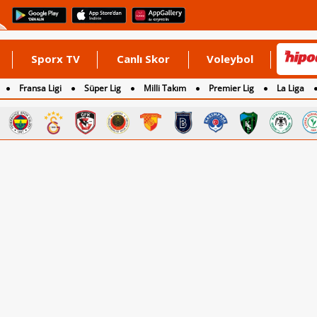
Sporx TV
Canlı Skor
Voleybol
Fransa Ligi
Süper Lig
Milli Takım
Premier Lig
La Liga