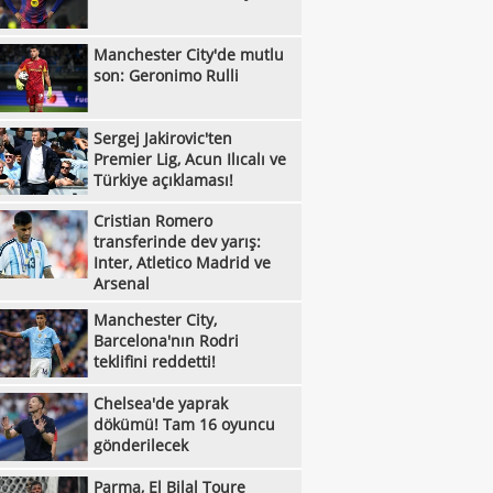
:14
uk edecek
Oyuna girdi, 1 dakika sonra hastaneye
Manchester City'de mutlu
:09
rıldı
U17 Erkek Milliler, Sırbistan'ı geçerek
son: Geronimo Rulli
:00
le yükseldi!
Liverpool'dan Barcola hamlesi! PSG'nin
:45
Sergej Jakirovic'ten
bi dudak uçuklattı
Kayserispor'da tarihi gün! 15 transfer
Premier Lig, Acun Ilıcalı ve
:28
en!
Manisa FK, Bolu'da üç puanı kaptı!
Türkiye açıklaması!
:05
Çorum FK, Jesus Ramirez'i kadrosuna
Cristian Romero
transferinde dev yarış:
:52
!
Fisnik Asllani'nin Leipzig'e transferi son
Inter, Atletico Madrid ve
Arsenal
:52
 iptal oldu!
Erzurumspor, Ebosele ile anlaştı!
Manchester City,
:31
Metehan Altunbaş, Kocaelispor'da
Barcelona'nın Rodri
teklifini reddetti!
:49
Fenerbahçe'ye müjdeli haber: Romelu
Chelsea'de yaprak
:29
aku
Filenin Sultanları, Fransa'yı yine devirdi!
dökümü! Tam 16 oyuncu
:13
gönderilecek
Manchester City'de mutlu son: Geronimo
:09
Kıvanç Taşyaran ve Buğra Ünal, Avrupa
Parma, El Bilal Toure