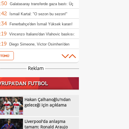
:50
nunu bitirdi!
Galatasaray transferde gaza bastı: Üç
:42
ız için hamle
İsmail Kartal: "O sezon bu sezon!"
:34
Fenerbahçe'den İsmail Yüksek kararı!
:19
Vincenzo Italiano'dan Vlahovic baskısı:
:19
i bekliyorum"
Diego Simeone, Victor Osimhen'den
:06
eçmiyor!
Hakan Çalhanoğlu'ndan geleceği için
:00
klama
Galatasaray'dan Batrakov için yeni teklif!
Reklam
:37
Fenerbahçe'de kader adamı Talisca
VRUPA'DAN FUTBOL
:22
Fenerbahçe, Real Madrid ile anlaştı! Sıra
:46
ick'te!
Manisa FK Teknik Sorumlusu Selman
Hakan Çalhanoğlu'ndan
:45
un'dan galibiyet yorumu
geleceği için açıklama
Boluspor'dan sakatlık açıklaması:
:35
ula kemiği kırıldı"
Liverpool'da anlaşma tamam: Ronald
Liverpool'da anlaşma
:27
jo
Galatasaray, hazırlık maçında Villarreal'i
tamam: Ronald Araujo