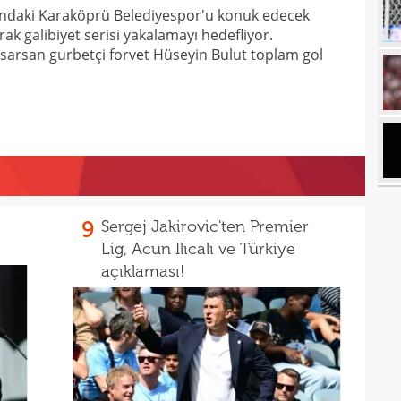
ndaki Karaköprü Belediyespor'u konuk edecek
20
Şamp
ak galibiyet serisi yakalamayı hedefliyor.
ri sarsan gurbetçi forvet Hüseyin Bulut toplam gol
20
20
Ilıc
20
19
19
Inte
19
kattı
9
Sergej Jakirovic'ten Premier
19
Süe
Lig, Acun Ilıcalı ve Türkiye
açıklaması!
19
tekli
19
18
Unit
18
oyun
18
İsve