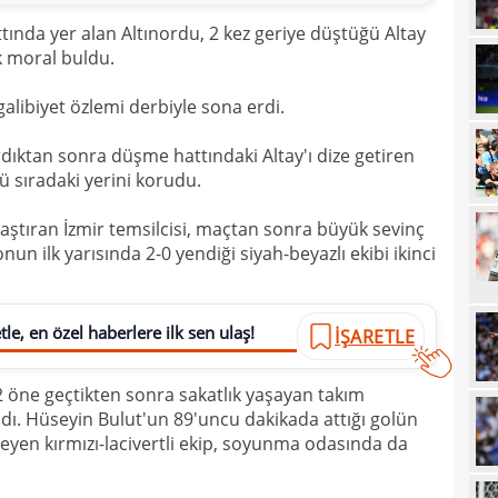
00
kon
ttında yer alan Altınordu, 2 kez geriye düştüğü Altay
ak moral buldu.
00
kaldı
00
fina
 galibiyet özlemi derbiyle sona erdi.
23
tale
ıktan sonra düşme hattındaki Altay'ı dize getiren
23
 sıradaki yerini korudu.
bird
23
laştıran İzmir temsilcisi, maçtan sonra büyük sevinç
onun ilk yarısında 2-0 yendiği siyah-beyazlı ekibi ikinci
22
kattı
22
anda
22
le, en özel haberlere ilk sen ulaş!
İŞARETLE
21
2 öne geçtikten sonra sakatlık yaşayan takım
21
Luk
dı. Hüseyin Bulut'un 89'uncu dakikada attığı golün
eyen kırmızı-lacivertli ekip, soyunma odasında da
21
21
Rulli