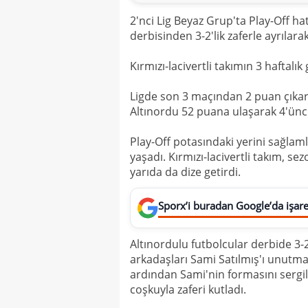
2'nci Lig Beyaz Grup'ta Play-Off ha
derbisinden 3-2'lik zaferle ayrılar
Kırmızı-lacivertli takımın 3 haftalık
Ligde son 3 maçından 2 puan çıkard
Altınordu 52 puana ulaşarak 4'üncü
Play-Off potasındaki yerini sağlam
yaşadı. Kırmızı-lacivertli takım, sez
yarıda da dize getirdi.
Sporx’i buradan Google’da işaret
Altınordulu futbolcular derbide 3-
arkadaşları Sami Satılmış'ı unutma
ardından Sami'nin formasını sergil
coşkuyla zaferi kutladı.