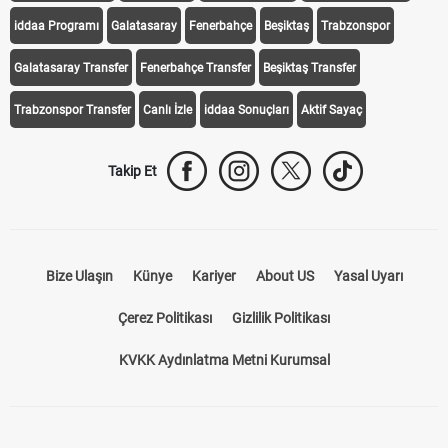
iddaa Programı
Galatasaray
Fenerbahçe
Beşiktaş
Trabzonspor
Galatasaray Transfer
Fenerbahçe Transfer
Beşiktaş Transfer
Trabzonspor Transfer
Canlı İzle
iddaa Sonuçları
Aktif Sayaç
Takip Et
Bize Ulaşın
Künye
Kariyer
About US
Yasal Uyarı
Çerez Politikası
Gizlilik Politikası
KVKK Aydınlatma Metni Kurumsal