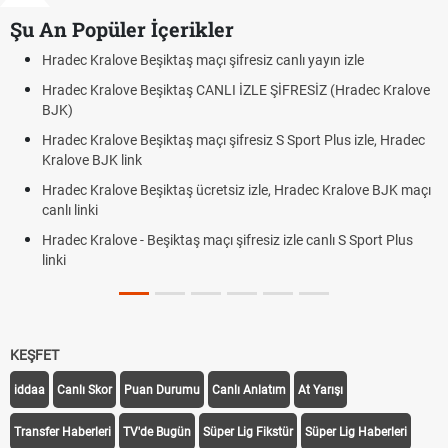
Şu An Popüler İçerikler
 Kralove Beşiktaş maçı şifresiz canlı yayın izle
Hradec Kra
 Kralove Beşiktaş CANLI İZLE ŞİFRESİZ (Hradec Kralove
Hradec Kr
BJK link
 Kralove Beşiktaş maçı şifresiz S Sport Plus izle, Hradec
Trivela Ne
e BJK link
Röveşata 
 Kralove Beşiktaş ücretsiz izle, Hradec Kralove BJK maçı
Plonjon Ne
nki
Kralove - Beşiktaş maçı şifresiz izle canlı S Sport Plus
KEŞFET
iddaa
Canlı Skor
Puan Durumu
Canlı Anlatım
At Yarışı
Transfer Haberleri
TV'de Bugün
Süper Lig Fikstür
Süper Lig Haberleri