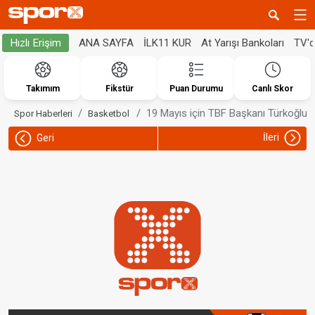
ANA SAYFA
İLK11 KUR
At Yarışı Bankoları
TV'
Hızlı Erişim
Takımım
Fikstür
Puan Durumu
Canlı Skor
19 Mayıs için TBF Başkanı Türkoğlu'
Spor Haberleri
Basketbol
İleri
Geri