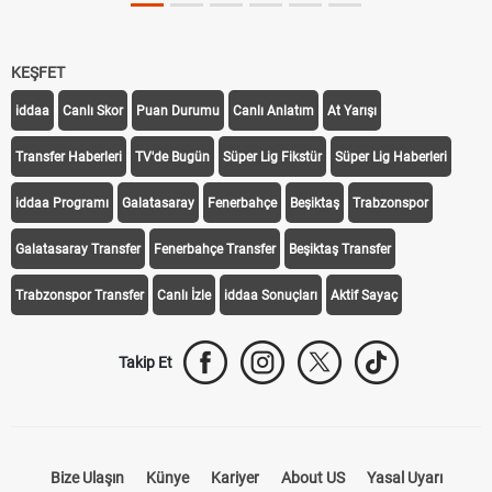
KEŞFET
iddaa
Canlı Skor
Puan Durumu
Canlı Anlatım
At Yarışı
Transfer Haberleri
TV'de Bugün
Süper Lig Fikstür
Süper Lig Haberleri
iddaa Programı
Galatasaray
Fenerbahçe
Beşiktaş
Trabzonspor
Galatasaray Transfer
Fenerbahçe Transfer
Beşiktaş Transfer
Trabzonspor Transfer
Canlı İzle
iddaa Sonuçları
Aktif Sayaç
Takip Et