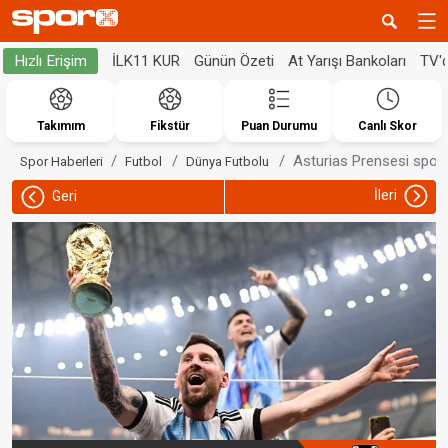
İLK11 KUR
Günün Özeti
At Yarışı Bankoları
TV'
Hızlı Erişim
Takımım
Fikstür
Puan Durumu
Canlı Skor
Asturias Prensesi spor 
Spor Haberleri
Futbol
Dünya Futbolu
İleri
Geri