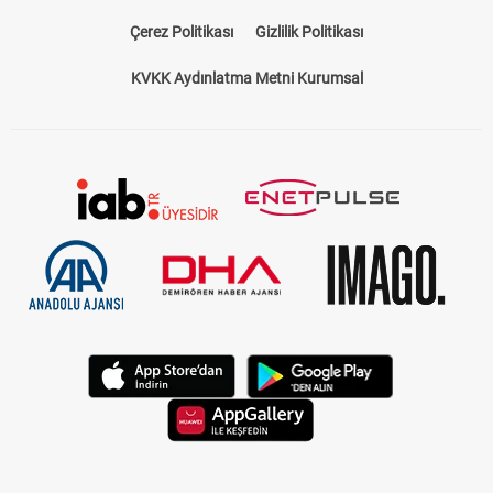
Bize Ulaşın
Künye
Kariyer
About US
Yasal Uyarı
Çerez Politikası
Gizlilik Politikası
KVKK Aydınlatma Metni Kurumsal