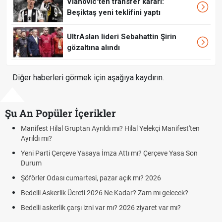
Vlahovic'ten transfer kararı:
Beşiktaş yeni teklifini yaptı
UltrAslan lideri Sebahattin Şirin
gözaltına alındı
Diğer haberleri görmek için aşağıya kaydırın.
Şu An Popüler İçerikler
'ten
Kuyumcular cumartesi, pazar günü açık mı? 2026 | Kuyum
cumartesi-pazar günü kaça kadar açık?
Son
Hafta Sonları Yıllık İzinden Sayılır mı? Yıllık İzin Hesaplama
Cumartesi ve Pazar Detayı
Aras Kargo Cumartesi-pazar açık mı? 2026 Aras Kargo
Cumartesi çalışma saatleri!
Hazırlık Maçı ve Dostluk Maçı Nedir? Resmî Maçlardan Fark
Süper Lig Kaç Hafta ve Toplam Kaç Maç Oynanır?