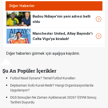
Diğer Haberler
Badou Ndiaye'nin yeni adresi belli
oldu
Manchester United, Altay Bayındır'ı
Celta Vigo'ya kiraladı!
Diğer haberleri görmek için aşağıya kaydırın.
Şu An Popüler İçerikler
ralları
Hradec Kralove Beşiktaş CANLI İZLE ŞİF
BJK)
 Organizasyonlarda
Hradec Kralove Beşiktaş maçı şifresiz S S
Kralove BJK link
k 2026? ÖSYM Sonuç
Hradec Kralove Beşiktaş ücretsiz izle, H
canlı linki