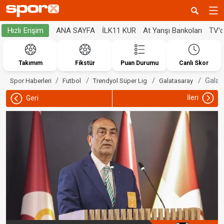
ANA SAYFA
İLK11 KUR
At Yarışı Bankoları
TV'
Hızlı Erişim
Takımım
Fikstür
Puan Durumu
Canlı Skor
Galat
Spor Haberleri
Futbol
Trendyol Süper Lig
Galatasaray
İleri
Geri