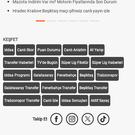
tlarında Son Durum
Hradec Kralove - Beşiktaş maçı şifresiz iz
canlı yayın izle
linki
Hradec Kralove - Beşiktaş maçı şifresiz izl
KEŞFET
iddaa
Canlı Skor
Puan Durumu
Canlı Anlatım
At Yarışı
Transfer Haberleri
TV'de Bugün
Süper Lig Fikstür
Süper Lig Haberleri
iddaa Programı
Galatasaray
Fenerbahçe
Beşiktaş
Trabzonspor
Galatasaray Transfer
Fenerbahçe Transfer
Beşiktaş Transfer
Trabzonspor Transfer
Canlı İzle
iddaa Sonuçları
Aktif Sayaç
Takip Et