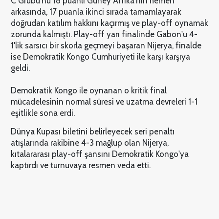
C Grubu'nu 18 puanlı Güney Afrika'nın hemen
arkasında, 17 puanla ikinci sırada tamamlayarak
doğrudan katılım hakkını kaçırmış ve play-off oynamak
zorunda kalmıştı. Play-off yarı finalinde Gabon'u 4-
1'lik sarsıcı bir skorla geçmeyi başaran Nijerya, finalde
ise Demokratik Kongo Cumhuriyeti ile karşı karşıya
geldi.
Demokratik Kongo ile oynanan o kritik final
mücadelesinin normal süresi ve uzatma devreleri 1-1
eşitlikle sona erdi.
Dünya Kupası biletini belirleyecek seri penaltı
atışlarında rakibine 4-3 mağlup olan Nijerya,
kıtalararası play-off şansını Demokratik Kongo'ya
kaptırdı ve turnuvaya resmen veda etti.