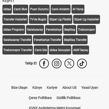
KEŞFET
iddaa
Canlı Skor
Puan Durumu
Canlı Anlatım
At Yarışı
Transfer Haberleri
TV'de Bugün
Süper Lig Fikstür
Süper Lig Haberleri
iddaa Programı
Galatasaray
Fenerbahçe
Beşiktaş
Trabzonspor
Galatasaray Transfer
Fenerbahçe Transfer
Beşiktaş Transfer
Trabzonspor Transfer
Canlı İzle
iddaa Sonuçları
Aktif Sayaç
Takip Et
Bize Ulaşın
Künye
Kariyer
About US
Yasal Uyarı
Çerez Politikası
Gizlilik Politikası
KVKK Aydınlatma Metni Kurumsal