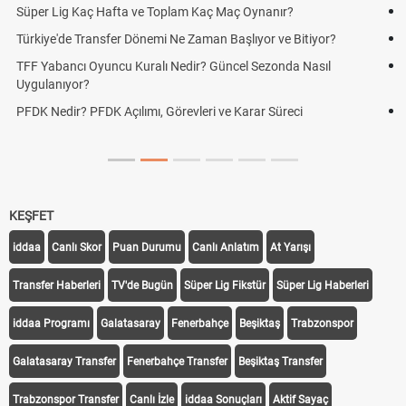
Skor Ne Demek? Sporda Skor ve Sonuç Kavramları
Futbol Nasıl Oynanır? Temel Futbol Kuralları
Deplasman Golü Kuralı Nedir? Hangi Organizasyonlarda
Uygulanıyor?
DGS Sonuçları Ne Zaman Açıklanacak 2026? ÖSYM Sonuç
Tarihini Duyurdu
KEŞFET
iddaa
Canlı Skor
Puan Durumu
Canlı Anlatım
At Yarışı
Transfer Haberleri
TV'de Bugün
Süper Lig Fikstür
Süper Lig Haberleri
iddaa Programı
Galatasaray
Fenerbahçe
Beşiktaş
Trabzonspor
Galatasaray Transfer
Fenerbahçe Transfer
Beşiktaş Transfer
Trabzonspor Transfer
Canlı İzle
iddaa Sonuçları
Aktif Sayaç