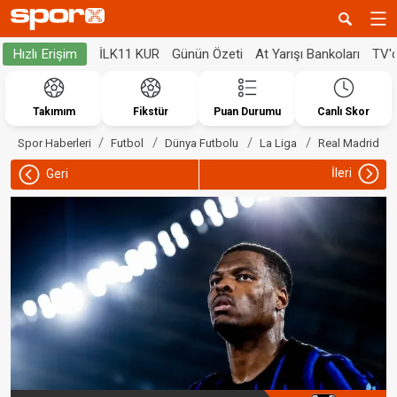
İLK11 KUR
Günün Özeti
At Yarışı Bankoları
TV'
Hızlı Erişim
Takımım
Fikstür
Puan Durumu
Canlı Skor
Spor Haberleri
Futbol
Dünya Futbolu
La Liga
Real Madrid
İleri
Geri