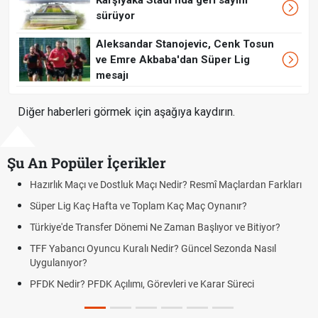
Karşıyaka Stadı'nda geri sayım
sürüyor
Aleksandar Stanojevic, Cenk Tosun
ve Emre Akbaba'dan Süper Lig
mesajı
Diğer haberleri görmek için aşağıya kaydırın.
Şu An Popüler İçerikler
çı ve Dostluk Maçı Nedir? Resmî Maçlardan Farkları
Puan Durumunda
aç Hafta ve Toplam Kaç Maç Oynanır?
Skor Ne Demek?
Transfer Dönemi Ne Zaman Başlıyor ve Bitiyor?
Futbol Nasıl Oy
 Oyuncu Kuralı Nedir? Güncel Sezonda Nasıl
Deplasman Golü
?
Uygulanıyor?
 PFDK Açılımı, Görevleri ve Karar Süreci
DGS Sonuçları
Tarihini Duyur