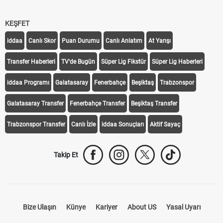
KEŞFET
iddaa
Canlı Skor
Puan Durumu
Canlı Anlatım
At Yarışı
Transfer Haberleri
TV'de Bugün
Süper Lig Fikstür
Süper Lig Haberleri
iddaa Programı
Galatasaray
Fenerbahçe
Beşiktaş
Trabzonspor
Galatasaray Transfer
Fenerbahçe Transfer
Beşiktaş Transfer
Trabzonspor Transfer
Canlı İzle
iddaa Sonuçları
Aktif Sayaç
Takip Et
Bize Ulaşın
Künye
Kariyer
About US
Yasal Uyarı