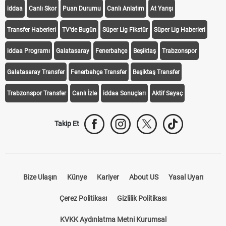
iddaa
Canlı Skor
Puan Durumu
Canlı Anlatım
At Yarışı
Transfer Haberleri
TV'de Bugün
Süper Lig Fikstür
Süper Lig Haberleri
iddaa Programı
Galatasaray
Fenerbahçe
Beşiktaş
Trabzonspor
Galatasaray Transfer
Fenerbahçe Transfer
Beşiktaş Transfer
Trabzonspor Transfer
Canlı İzle
iddaa Sonuçları
Aktif Sayaç
Takip Et
Bize Ulaşın
Künye
Kariyer
About US
Yasal Uyarı
Çerez Politikası
Gizlilik Politikası
KVKK Aydınlatma Metni Kurumsal