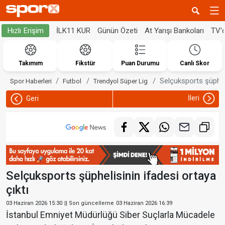
İLK11 KUR
Günün Özeti
At Yarışı Bankoları
TV'
Hızlı Erişim
Takımım
Fikstür
Puan Durumu
Canlı Skor
Selçuksports şüpheli
Spor Haberleri
Futbol
Trendyol Süper Lig
İleri
Geri
Selçuksports şüphelisinin ifadesi ortaya
çıktı
03 Haziran 2026 15:30
|| Son güncelleme
03 Haziran 2026 16:39
İstanbul Emniyet Müdürlüğü Siber Suçlarla Mücadele