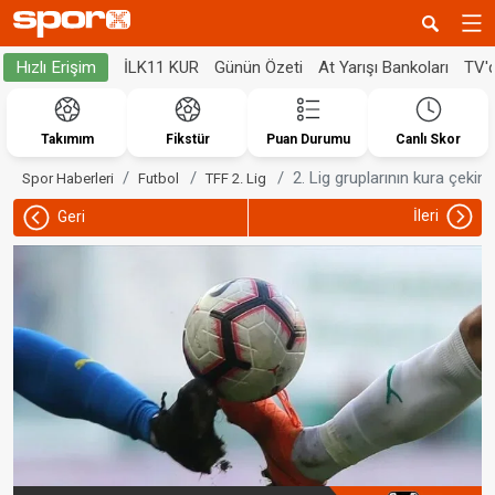
İLK11 KUR
Günün Özeti
At Yarışı Bankoları
TV'
Hızlı Erişim
Takımım
Fikstür
Puan Durumu
Canlı Skor
2. Lig gruplarının kura çekimi 
Spor Haberleri
Futbol
TFF 2. Lig
İleri
Geri