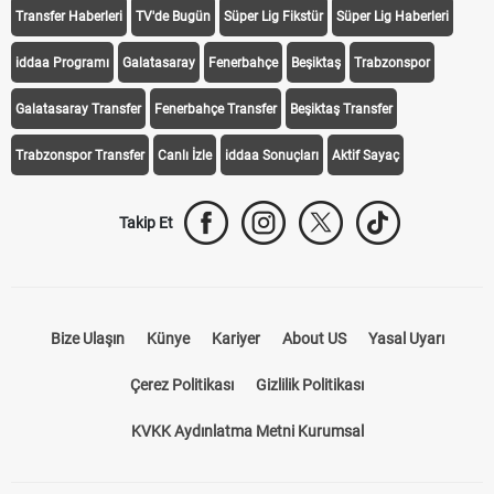
Transfer Haberleri
TV'de Bugün
Süper Lig Fikstür
Süper Lig Haberleri
iddaa Programı
Galatasaray
Fenerbahçe
Beşiktaş
Trabzonspor
Galatasaray Transfer
Fenerbahçe Transfer
Beşiktaş Transfer
Trabzonspor Transfer
Canlı İzle
iddaa Sonuçları
Aktif Sayaç
Takip Et
Bize Ulaşın
Künye
Kariyer
About US
Yasal Uyarı
Çerez Politikası
Gizlilik Politikası
KVKK Aydınlatma Metni Kurumsal