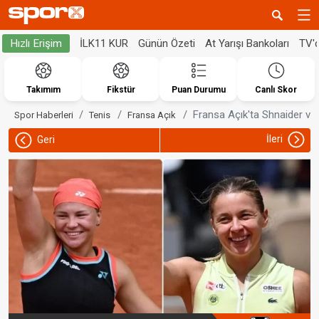
İLK11 KUR
Günün Özeti
At Yarışı Bankoları
TV'
Hızlı Erişim
Takımım
Fikstür
Puan Durumu
Canlı Skor
Fransa Açık'ta Shnaider ve 
Spor Haberleri
Tenis
Fransa Açık
İleri
Geri