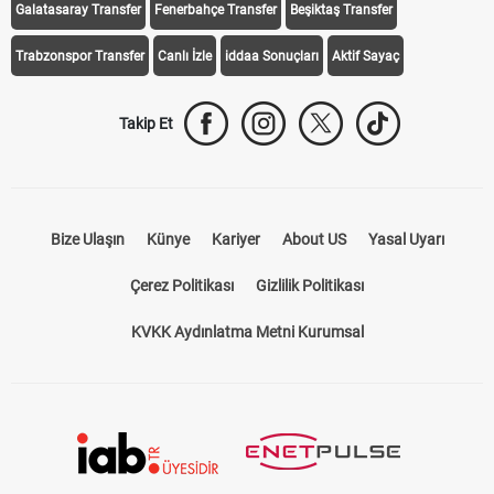
Galatasaray Transfer
Fenerbahçe Transfer
Beşiktaş Transfer
Trabzonspor Transfer
Canlı İzle
iddaa Sonuçları
Aktif Sayaç
Takip Et
Bize Ulaşın
Künye
Kariyer
About US
Yasal Uyarı
Çerez Politikası
Gizlilik Politikası
KVKK Aydınlatma Metni Kurumsal