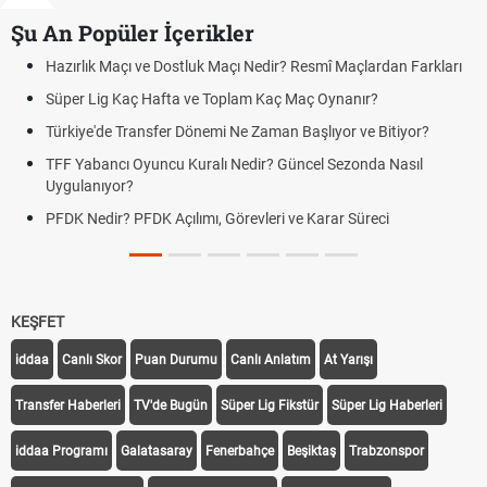
Şu An Popüler İçerikler
zırlık Maçı ve Dostluk Maçı Nedir? Resmî Maçlardan Farkları
Puan
üper Lig Kaç Hafta ve Toplam Kaç Maç Oynanır?
Skor
rkiye'de Transfer Dönemi Ne Zaman Başlıyor ve Bitiyor?
Futbo
F Yabancı Oyuncu Kuralı Nedir? Güncel Sezonda Nasıl
Depla
ygulanıyor?
Uygu
DK Nedir? PFDK Açılımı, Görevleri ve Karar Süreci
DGS 
Tarih
KEŞFET
iddaa
Canlı Skor
Puan Durumu
Canlı Anlatım
At Yarışı
Transfer Haberleri
TV'de Bugün
Süper Lig Fikstür
Süper Lig Haberleri
iddaa Programı
Galatasaray
Fenerbahçe
Beşiktaş
Trabzonspor