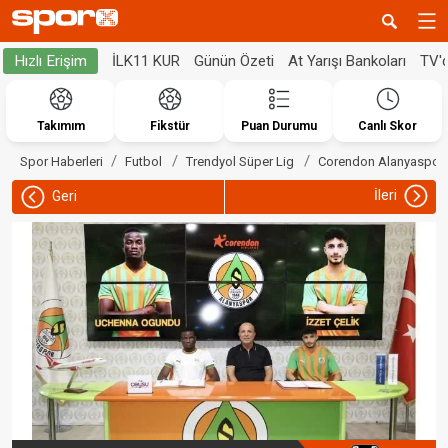
İLK11 KUR
Günün Özeti
At Yarışı Bankoları
TV'
Hızlı Erişim
Takımım
Fikstür
Puan Durumu
Canlı Skor
Spor Haberleri
Futbol
Trendyol Süper Lig
Corendon Alanyaspor
İleri
Geri