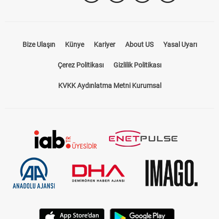
Takip Et
Bize Ulaşın
Künye
Kariyer
About US
Yasal Uyarı
Çerez Politikası
Gizlilik Politikası
KVKK Aydınlatma Metni Kurumsal