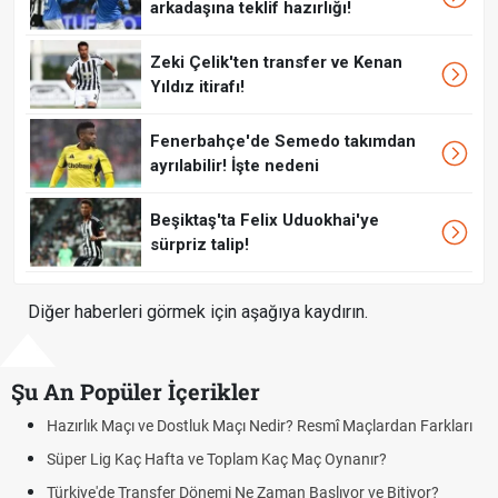
arkadaşına teklif hazırlığı!
Zeki Çelik'ten transfer ve Kenan
Yıldız itirafı!
Fenerbahçe'de Semedo takımdan
ayrılabilir! İşte nedeni
Beşiktaş'ta Felix Uduokhai'ye
sürpriz talip!
Diğer haberleri görmek için aşağıya kaydırın.
Şu An Popüler İçerikler
Resmî Maçlardan Farkları
Puan Durumunda AG, OM ve Diğer Kısalt
Maç Oynanır?
Skor Ne Demek? Sporda Skor ve Sonuç K
Başlıyor ve Bitiyor?
Futbol Nasıl Oynanır? Temel Futbol Kurall