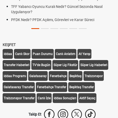
ncel Sezonda Nasıl
Deplasman Golü Kuralı Nedir? Hangi Or
Uygulanıyor?
e Karar Süreci
DGS Sonuçları Ne Zaman Açıklanacak 
Tarihini Duyurdu
KEŞFET
iddaa
Canlı Skor
Puan Durumu
Canlı Anlatım
At Yarışı
Transfer Haberleri
TV'de Bugün
Süper Lig Fikstür
Süper Lig Haberleri
iddaa Programı
Galatasaray
Fenerbahçe
Beşiktaş
Trabzonspor
Galatasaray Transfer
Fenerbahçe Transfer
Beşiktaş Transfer
Trabzonspor Transfer
Canlı İzle
iddaa Sonuçları
Aktif Sayaç