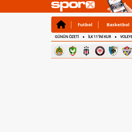
Futbol
Basketbol
GÜNÜN ÖZETİ
İLK 11'İNİ KUR
VOLEYB
CANLI ANLATIM
İNGİLTERE