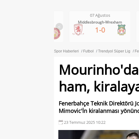
07 Ağustos
07 Ağustos
Wycombe Wanderers-
Middlesbrough-Wrexham
Stevenage
<
1-0
1-2
Spor Haberleri
Futbol
Trendyol Süper Lig
Fe
Mourinho'da
ham, kiralay
Fenerbahçe Teknik Direktörü J
Mimovic'İn kiralanması yönünd
23 Temmuz 2025 10:22