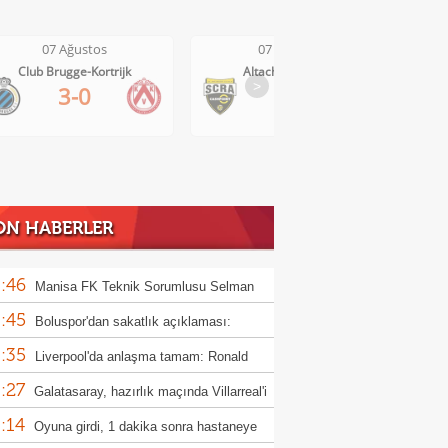
07 Ağustos
07 Ağustos
Club Brugge-Kortrijk
Altach-WSG Tirol
>
3-0
3-1
ON HABERLER
:46
Manisa FK Teknik Sorumlusu Selman
:45
un'dan galibiyet yorumu
Boluspor'dan sakatlık açıklaması:
:35
ula kemiği kırıldı"
Liverpool'da anlaşma tamam: Ronald
:27
jo
Galatasaray, hazırlık maçında Villarreal'i
:14
uk edecek
Oyuna girdi, 1 dakika sonra hastaneye