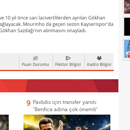
17
e 10 yıl önce sarı lacivertlilerden ayrılan Gökhan
17
k sağlayacak. Mourinho da geçen sezon Kayserispor'da
17
100 
Gökhan Sazdağı'nın alınmasını onayladı.
17
17
Ball
17
Emre
Puan Durumu
Fikstür Bilgisi
Kadro Bilgisi
17
İki 
17
17
etti
17
spor
9
Pavlidis için transfer yanıtı:
16
"Benfica adına çok önemli"
Köyb
16
Ivan
16
Dahl