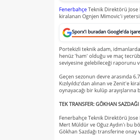
Fenerbahçe
Teknik Direktörü Jose
kiralanan Ognjen Mimovic'i yetersi
Sporx’i buradan Google’da işaret
Portekizli teknik adam, idmanlarda
henüz 'ham' olduğu ve maç tecrübe
seviyesine gelebileceği raporunu v
Geçen sezonun devre arasında 6.7
Kızılyıldız'dan alınan ve Zenit'e kira
oynayacağı bir kulüp arayışlarına b
TEK TRANSFER: GÖKHAN SAZDAĞI
Fenerbahçe Teknik Direktörü Jose M
Mert Müldür ve Oğuz Aydın'ı bu böl
Gökhan Sazdağı transferine onay v