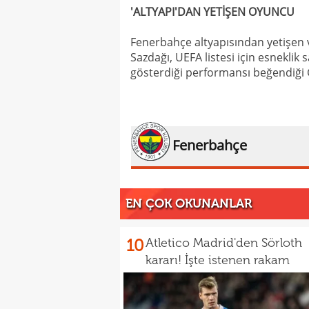
'ALTYAPI'DAN YETİŞEN OYUNCU
Fenerbahçe altyapısından yetişen v
Sazdağı, UEFA listesi için esnekli
gösterdiği performansı beğendiği 
Fenerbahçe
EN ÇOK OKUNANLAR
10
Atletico Madrid'den Sörloth
kararı! İşte istenen rakam