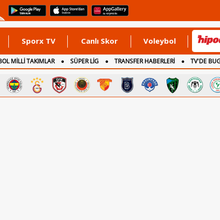
Sporx TV
Canlı Skor
Voleybol
OL MİLLİ TAKIMLAR
SÜPER LİG
TRANSFER HABERLERİ
TV'DE BU