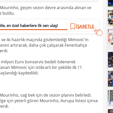
20
 Mourinho, geçen sezon devre arasında alınan ve
z buldu.
20
Ilıc
20
le, en özel haberlere ilk sen ulaş!
İŞARETLE
19
 ve iki hazırlık maçında gözlemlediği Mimovic'in
19
Inte
sini artırarak, daha çok çalışarak Fenerbahçe
19
kattı
erdi.
19
Süe
 milyon Euro bonservis bedeli ödenerek
19
lanan Mimovic için istikrarlı bir şekilde ilk 11
tekli
aşlandığı kaydedildi.
19
18
Unit
18
oyun
ourinho, sağ bek için de sezon planını belirledi.
ge için yeterli gören Mourinho, Avrupa listesi içinse
18
İsve
erdi.
18