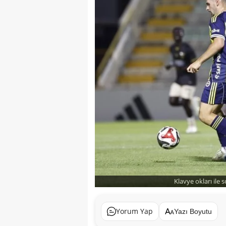
Klavye okları ile 
Yorum Yap
Yazı Boyutu