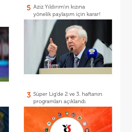
16
müjd
5
Aziz Yıldırım'ın kızına
16
Tayl
yönelik paylaşım için karar!
15
pist
15
kadr
3
Süper Lig'de 2 ve 3. haftanın
programları açıklandı