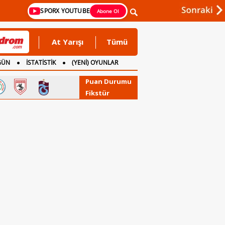
SPORX YOUTUBE
Abone Ol
At Yarışı
Tümü
GÜN
İSTATİSTİK
(YENİ) OYUNLAR
Puan Durumu
Fikstür