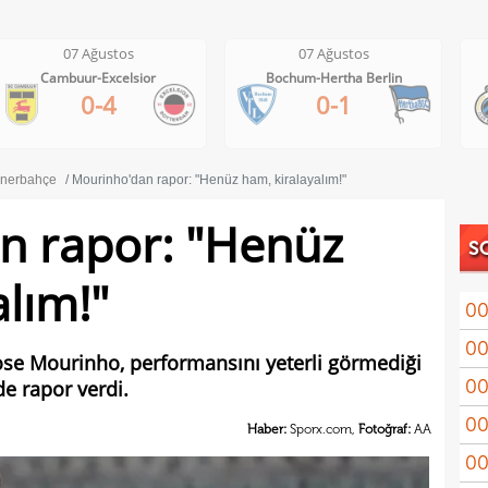
07 Ağustos
07 Ağustos
Cambuur-Excelsior
Bochum-Hertha Berlin
0-4
0-1
nerbahçe
Mourinho'dan rapor: "Henüz ham, kiralayalım!"
n rapor: "Henüz
S
alım!"
00
00
Coşk
ose Mourinho, performansını yeterli görmediği
00
e rapor verdi.
"Fib
00
Arau
Haber:
Sporx.com,
Fotoğraf:
AA
00
kon