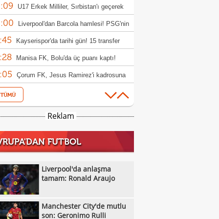
:09
rıldı
U17 Erkek Milliler, Sırbistan'ı geçerek
:00
le yükseldi!
Liverpool'dan Barcola hamlesi! PSG'nin
:45
bi dudak uçuklattı
Kayserispor'da tarihi gün! 15 transfer
:28
en!
Manisa FK, Bolu'da üç puanı kaptı!
:05
Çorum FK, Jesus Ramirez'i kadrosuna
:52
!
Fisnik Asllani'nin Leipzig'e transferi son
:52
 iptal oldu!
Erzurumspor, Ebosele ile anlaştı!
Reklam
:31
Metehan Altunbaş, Kocaelispor'da
VRUPA'DAN FUTBOL
:49
Fenerbahçe'ye müjdeli haber: Romelu
:29
aku
Filenin Sultanları, Fransa'yı yine devirdi!
Liverpool'da anlaşma
:13
tamam: Ronald Araujo
Manchester City'de mutlu son: Geronimo
:09
Kıvanç Taşyaran ve Buğra Ünal, Avrupa
Manchester City'de mutlu
:42
iyonası'nda finale yükseldi
Altay, Tuna Üzümcü ile topbaşı yaptı
son: Geronimo Rulli