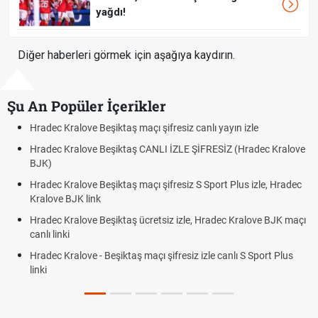
yağdı!
Diğer haberleri görmek için aşağıya kaydırın.
Şu An Popüler İçerikler
Hradec Kralove - Beşiktaş maçı şifresiz izle canlı tv100 lin
c Kralove
Hradec Kralove Beşiktaş maçı şifresiz tv100 izle, Hradec
BJK link
e, Hradec
Trivela Nedir? Trivela Vuruşu Nasıl Yapılır?
Röveşata Nedir? Röveşata Vuruşu Nasıl Yapılır?
e BJK maçı
Plonjon Nedir? Kalecilikte Plonjon Hareketi Nasıl Yapılır?
rt Plus