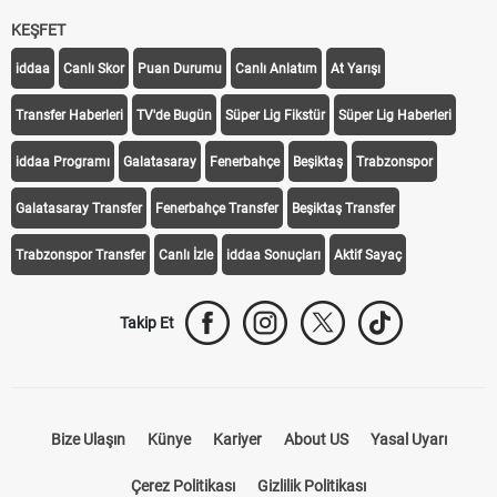
KEŞFET
iddaa
Canlı Skor
Puan Durumu
Canlı Anlatım
At Yarışı
Transfer Haberleri
TV'de Bugün
Süper Lig Fikstür
Süper Lig Haberleri
iddaa Programı
Galatasaray
Fenerbahçe
Beşiktaş
Trabzonspor
Galatasaray Transfer
Fenerbahçe Transfer
Beşiktaş Transfer
Trabzonspor Transfer
Canlı İzle
iddaa Sonuçları
Aktif Sayaç
Takip Et
Bize Ulaşın
Künye
Kariyer
About US
Yasal Uyarı
Çerez Politikası
Gizlilik Politikası