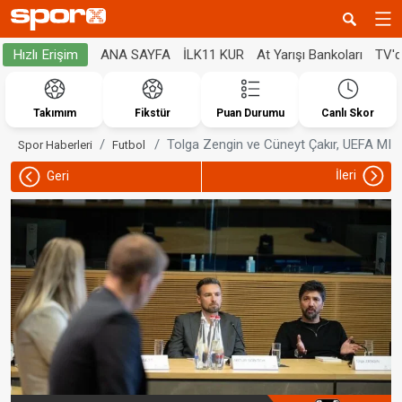
ANA SAYFA
İLK11 KUR
At Yarışı Bankoları
TV'
Hızlı Erişim
Takımım
Fikstür
Puan Durumu
Canlı Skor
Tolga Zengin ve Cüneyt Çakır, UEFA MIP'e
Spor Haberleri
Futbol
İleri
Geri