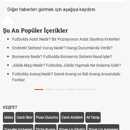
Diğer haberleri görmek için aşağıya kaydırın.
Şu An Popüler İçerikler
st Nedir? Bir Pozisyonun Asist Sayılma Kriterleri
Futbolda Ofsay
rbest Vuruş Nedir? Hangi Durumlarda Verilir?
Açık Lise Kayı
Yenileme ve Yeni
dir? Futbolda Bonservis Sistemi Nasıl İşler?
DGS Sonuçları
 Nedir? Futbolda Jübile Yapmak Ne Anlama Gelir?
Tarihini Duyur
raj Nedir? Genel Averaj ve İkili Averaj Arasındaki
Motorine İndiri
Tarihi
Fındık Fiyatı Aç
Oldu mu?
KEŞFET