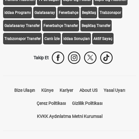
iddaa
Canlı Skor
Puan Durumu
Canlı Anlatım
At Yarışı
Transfer Haberleri
TV'de Bugün
Süper Lig Fikstür
Süper Lig Haberleri
iddaa Programı
Galatasaray
Fenerbahçe
Beşiktaş
Trabzonspor
Galatasaray Transfer
Fenerbahçe Transfer
Beşiktaş Transfer
Trabzonspor Transfer
Canlı İzle
iddaa Sonuçları
Aktif Sayaç
Takip Et
Bize Ulaşın
Künye
Kariyer
About US
Yasal Uyarı
Çerez Politikası
Gizlilik Politikası
KVKK Aydınlatma Metni Kurumsal