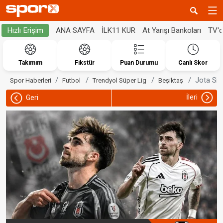
ANA SAYFA
İLK11 KUR
At Yarışı Bankoları
TV'
Hızlı Erişim
Takımım
Fikstür
Puan Durumu
Canlı Skor
Jota Silv
Spor Haberleri
Futbol
Trendyol Süper Lig
Beşiktaş
İleri
Geri