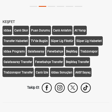
KEŞFET
iddaa
Canlı Skor
Puan Durumu
Canlı Anlatım
At Yarışı
Transfer Haberleri
TV'de Bugün
Süper Lig Fikstür
Süper Lig Haberleri
iddaa Programı
Galatasaray
Fenerbahçe
Beşiktaş
Trabzonspor
Galatasaray Transfer
Fenerbahçe Transfer
Beşiktaş Transfer
Trabzonspor Transfer
Canlı İzle
iddaa Sonuçları
Aktif Sayaç
Takip Et