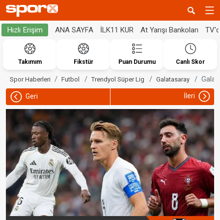
ANA SAYFA
İLK11 KUR
At Yarışı Bankoları
TV'
Hızlı Erişim
Takımım
Fikstür
Puan Durumu
Canlı Skor
Galat
Spor Haberleri
Futbol
Trendyol Süper Lig
Galatasaray
İleri
Geri