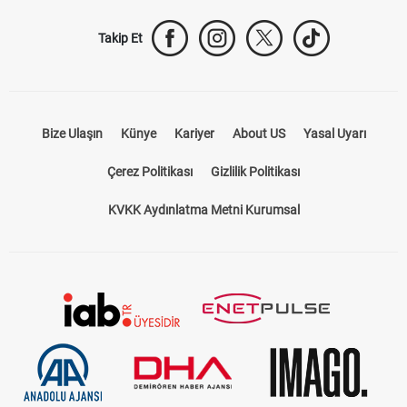
Trabzonspor Transfer
Canlı İzle
iddaa Sonuçları
Aktif Sayaç
Takip Et
Bize Ulaşın
Künye
Kariyer
About US
Yasal Uyarı
Çerez Politikası
Gizlilik Politikası
KVKK Aydınlatma Metni Kurumsal