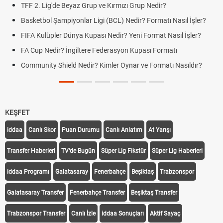
rmızı Grup Nedir?
UEFA Avrupa Ligi Nedir? Turnuva F
) Nedir? Formatı Nasıl İşler?
Voleybol Milletler Ligi Nedir? For
ir? Yeni Format Nasıl İşler?
UEFA Uluslar Ligi Nedir? Formatı ve
syon Kupası Formatı
LGS Yerleştirme Sonuçları Açıkland
Sonuçlarında Son Durum
 Oynar ve Formatı Nasıldır?
Yeni Parti Çerçeve Yasaya İmza At
Durum
KEŞFET
iddaa
Canlı Skor
Puan Durumu
Canlı Anlatım
At Yarışı
Transfer Haberleri
TV'de Bugün
Süper Lig Fikstür
Süper Lig Haberleri
iddaa Programı
Galatasaray
Fenerbahçe
Beşiktaş
Trabzonspor
Galatasaray Transfer
Fenerbahçe Transfer
Beşiktaş Transfer