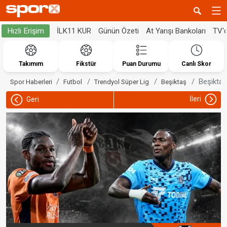
İLK11 KUR
Günün Özeti
At Yarışı Bankoları
TV'
Hızlı Erişim
Takımım
Fikstür
Puan Durumu
Canlı Skor
Beşikta
Spor Haberleri
Futbol
Trendyol Süper Lig
Beşiktaş
İleri
Geri