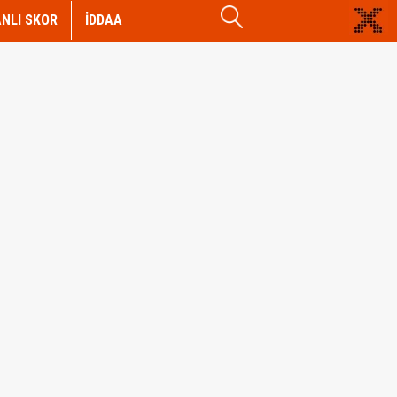
NLI SKOR
İDDAA