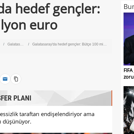
da hedef gençler:
Bun
lyon euro
Galatasaray
Galatasaray'da hedef gençler: Bütçe 100 milyon euro
FIFA
zoru
FER PLANI
essizlik taraftarı endişelendiriyor ama
lı düşünüyor.