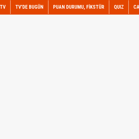
TV
TV'DE BUGÜN
PUAN DURUMU, FİKSTÜR
QUIZ
CA