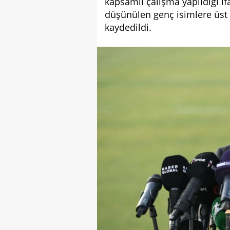
kapsamlı çalışma yapıldığı if
düşünülen genç isimlere üst 
kaydedildi.