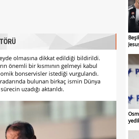
Beşi
KTÖRÜ
Jesu
yde olmasına dikkat edildiği bildirildi.
rın önemli bir kısmının gelmeyi kabul
nomik bonservisler istediği vurgulandı.
n radarında bulunan birkaç ismin Dünya
ürecin uzadığı aktarıldı.
Osma
yedi