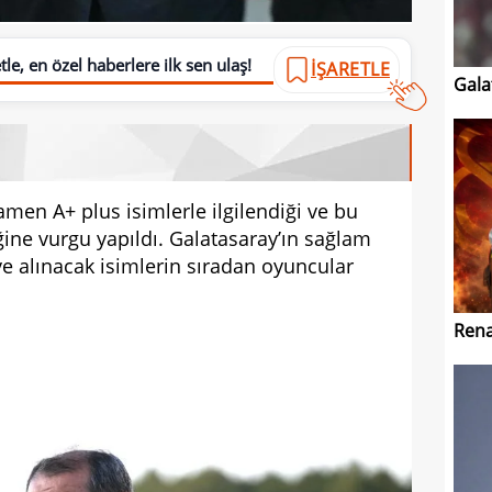
le, en özel haberlere ilk sen ulaş!
İŞARETLE
Gala
mamen A+ plus isimlerle ilgilendiği ve bu
ine vurgu yapıldı. Galatasaray’ın sağlam
 alınacak isimlerin sıradan oyuncular
Rena