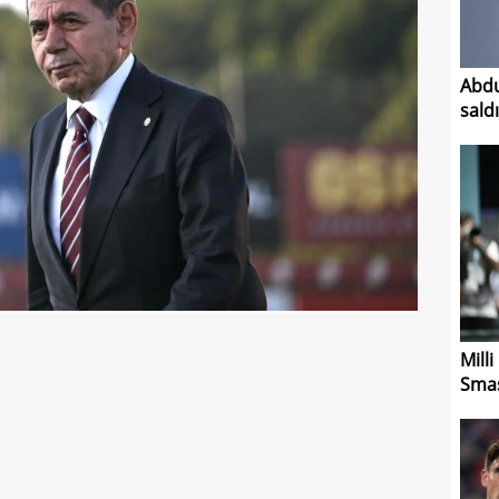
Abdu
sald
Mill
Smas