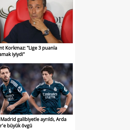
nt Korkmaz: "Lige 3 puanla
amak iyiydi"
 Madrid galibiyetle ayrıldı, Arda
r'e büyük övgü