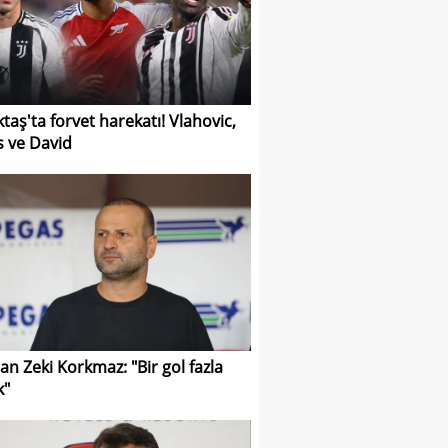
ktaş'ta forvet harekatı! Vlahovic,
s ve David
n Zeki Korkmaz: "Bir gol fazla
k"