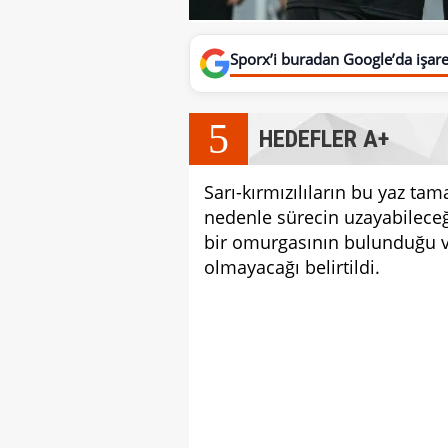
Sporx’i buradan Google’da işaret
5
HEDEFLER A+
Sarı-kırmızılıların bu yaz ta
nedenle sürecin uzayabileceğ
bir omurgasının bulunduğu ve
olmayacağı belirtildi.