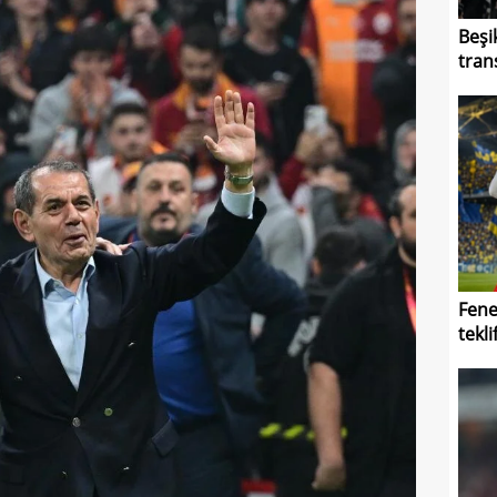
Beşi
tran
Fene
teklif