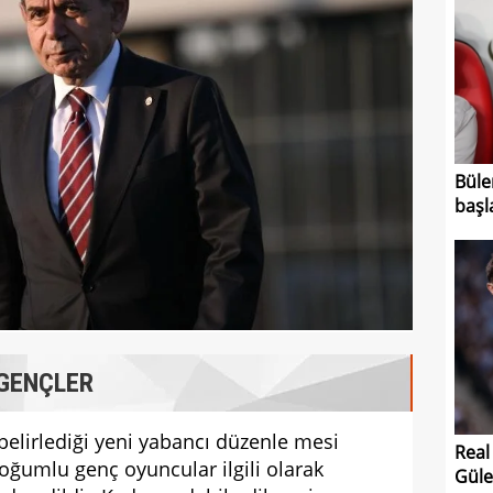
Büle
başl
 GENÇLER
 belirlediği yeni yabancı düzenle mesi
Real
oğumlu genç oyuncular ilgili olarak
Güle