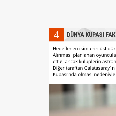
4
DÜNYA KUPASI FA
Hedeflenen isimlerin üst düze
Alınması planlanan oyuncula
ettiği ancak kulüplerin astro
Diğer taraftan Galatasaray’ı
Kupası’nda olması nedeniyle s