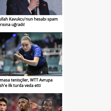
llah Kavukcu'nun hesabı spam
ırısına uğradı!
i masa tenisçiler, WTT Avrupa
h'e ilk turda veda etti