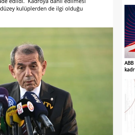
ade edildi. Kadroya dahil edilmesi
düzey kulüplerden de ilgi olduğu
ABB 
kadr