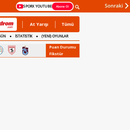
SPORX YOUTUBE
Abone Ol
At Yarışı
Tümü
GÜN
İSTATİSTİK
(YENİ) OYUNLAR
Puan Durumu
Fikstür