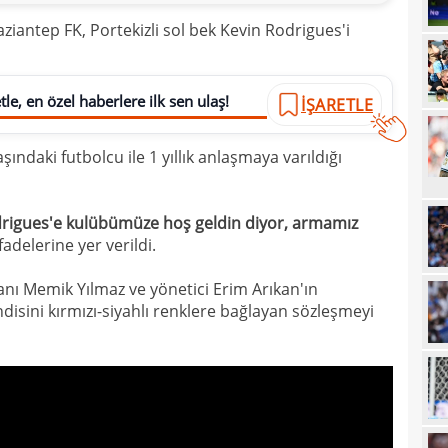
20
ziantep FK, Portekizli sol bek Kevin Rodrigues'i
19
19
Inte
le, en özel haberlere ilk sen ulaş!
İŞARETLE
19
kattı
ındaki futbolcu ile 1 yıllık anlaşmaya varıldığı
19
Süe
19
tekli
drigues'e kulübümüze hoş geldin diyor, armamız
19
fadelerine yer verildi.
18
Unit
anı Memik Yılmaz ve yönetici Erim Arıkan'ın
18
oyun
disini kırmızı-siyahlı renklere bağlayan sözleşmeyi
18
İsve
18
17
17