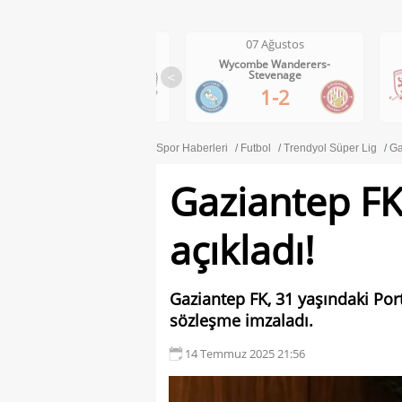
07 Ağustos
07 Ağustos
Wycombe Wanderers-
Middlesbrough-Wrexham
Stevenage
<
1-0
1-2
Spor Haberleri
Futbol
Trendyol Süper Lig
Ga
Gaziantep FK
açıkladı!
Gaziantep FK, 31 yaşındaki Porte
sözleşme imzaladı.
14 Temmuz 2025 21:56