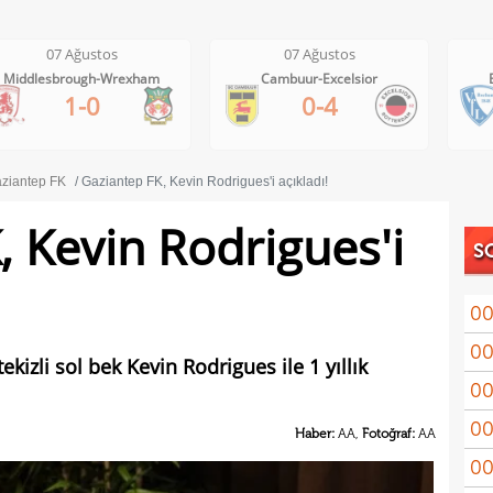
07 Ağustos
07 Ağustos
Cambuur-Excelsior
Bochum-Hertha Berlin
0-4
0-1
ziantep FK
Gaziantep FK, Kevin Rodrigues'i açıkladı!
, Kevin Rodrigues'i
S
00
00
Arau
kizli sol bek Kevin Rodrigues ile 1 yıllık
00
kon
00
kaldı
Haber:
AA,
Fotoğraf:
AA
00
fina