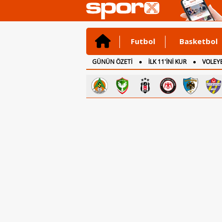
Futbol
Basketbol
GÜNÜN ÖZETİ
İLK 11'İNİ KUR
VOLEYB
CANLI ANLATIM
İNGİLTERE