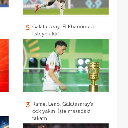
15
pist
15
kadr
15
5
Galatasaray, El Khannous'u
14
gönl
listeye aldı!
nası
3
Rafael Leao, Galatasaray'a
çok yakın! İşte masadaki
rakam