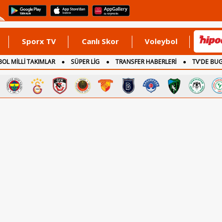
Sporx TV
Canlı Skor
Voleybol
OL MİLLİ TAKIMLAR
SÜPER LİG
TRANSFER HABERLERİ
TV'DE BU