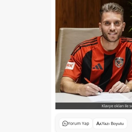
Klavye okları ile 
Yorum Yap
Yazı Boyutu