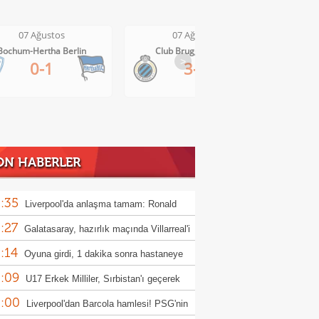
07 Ağustos
07 Ağustos
Club Brugge-Kortrijk
Altach-WSG Tirol
>
3-0
3-1
ON HABERLER
:35
Liverpool'da anlaşma tamam: Ronald
:27
jo
Galatasaray, hazırlık maçında Villarreal'i
:14
uk edecek
Oyuna girdi, 1 dakika sonra hastaneye
:09
rıldı
U17 Erkek Milliler, Sırbistan'ı geçerek
:00
le yükseldi!
Liverpool'dan Barcola hamlesi! PSG'nin