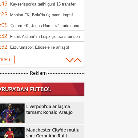
:45
bi dudak uçuklattı
Kayserispor'da tarihi gün! 15 transfer
:28
en!
Manisa FK, Bolu'da üç puanı kaptı!
:05
Çorum FK, Jesus Ramirez'i kadrosuna
:52
!
Fisnik Asllani'nin Leipzig'e transferi son
:52
 iptal oldu!
Erzurumspor, Ebosele ile anlaştı!
:31
Metehan Altunbaş, Kocaelispor'da
:49
Fenerbahçe'ye müjdeli haber: Romelu
Reklam
:29
aku
Filenin Sultanları, Fransa'yı yine devirdi!
VRUPA'DAN FUTBOL
:13
Manchester City'de mutlu son: Geronimo
:09
Kıvanç Taşyaran ve Buğra Ünal, Avrupa
Liverpool'da anlaşma
:42
iyonası'nda finale yükseldi
tamam: Ronald Araujo
Altay, Tuna Üzümcü ile topbaşı yaptı
:36
Sergej Jakirovic'ten Premier Lig, Acun
Manchester City'de mutlu
:08
alı ve Türkiye açıklaması!
Eren Derdiyok Galatasaray'a döndü!
son: Geronimo Rulli