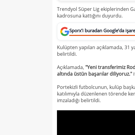
Trendyol Süper Lig ekiplerinden Ga
kadrosuna kattığını duyurdu.
Sporx’i buradan Google’da işaret
Kulüpten yapılan açıklamada, 31 yaş
belirtildi.
Açıklamada,
"Yeni transferimiz Ro
altında üstün başarılar diliyoruz."
i
Portekizli futbolcunun, kulüp başk
katılımıyla düzenlenen törende ken
imzaladığı belirtildi.