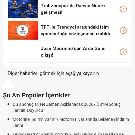
Trabzonspor'da Darwin Nunez
gelişmesi!
TFF ile Trendyol arasındaki isim
sponsorluğu sözleşmesi uzatıldı
Jose Mourinho'dan Arda Güler
çıkışı!
Diğer haberleri görmek için aşağıya kaydırın.
Şu An Popüler İçerikler
 Ne Zaman Açıklanacak 2026? ÖSYM Sonuç
Fenerbahçe Sturm G
du
Fenerbahçe Sturm
im Var mı? Motorin Fiyatlarında Beklenen İndirim
Graz link
Fenerbahçe - Sturm 
çıklandı mı? 2026 TMO Fındık Alım Fiyatları Belli