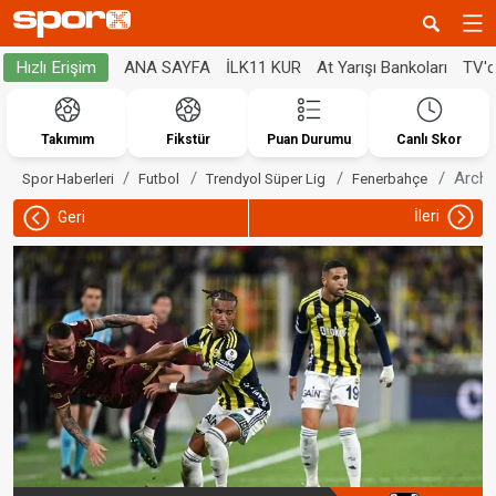
ANA SAYFA
İLK11 KUR
At Yarışı Bankoları
TV'
Hızlı Erişim
Takımım
Fikstür
Puan Durumu
Canlı Skor
Archi
Spor Haberleri
Futbol
Trendyol Süper Lig
Fenerbahçe
İleri
Geri