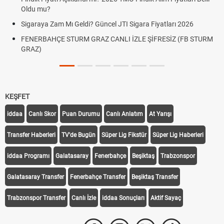
Fenerbahçe Sturm 
canlı linki
ı Geldi? Güncel JTI Sigara Fiyatları 2026
Altın Yükselecek mi
TURM GRAZ CANLI İZLE ŞİFRESİZ (FB STURM
Beklentiler
KEŞFET
iddaa
Canlı Skor
Puan Durumu
Canlı Anlatım
At Yarışı
Transfer Haberleri
TV'de Bugün
Süper Lig Fikstür
Süper Lig Haberleri
iddaa Programı
Galatasaray
Fenerbahçe
Beşiktaş
Trabzonspor
Galatasaray Transfer
Fenerbahçe Transfer
Beşiktaş Transfer
Trabzonspor Transfer
Canlı İzle
iddaa Sonuçları
Aktif Sayaç